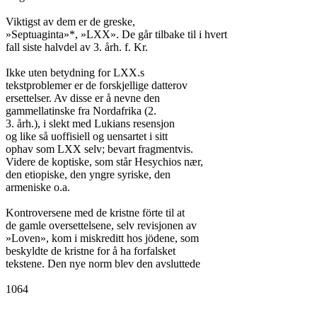
Viktigst av dem er de greske,

»Septuaginta»*, »LXX». De går tilbake til i hvert

fall siste halvdel av 3. årh. f. Kr.

Ikke uten betydning for LXX.s

tekstproblemer er de forskjellige datterov

ersettelser. Av disse er å nevne den

gammellatinske fra Nordafrika (2.

3. årh.), i slekt med Lukians resensjon

og like så uoffisiell og uensartet i sitt

ophav som LXX selv; bevart fragmentvis.

Videre de koptiske, som står Hesychios nær,

den etiopiske, den yngre syriske, den

armeniske o.a.

Kontroversene med de kristne förte til at

de gamle oversettelsene, selv revisjonen av

»Loven», kom i miskreditt hos jödene, som

beskyldte de kristne for å ha forfalsket

tekstene. Den nye norm blev den avsluttede

1064
