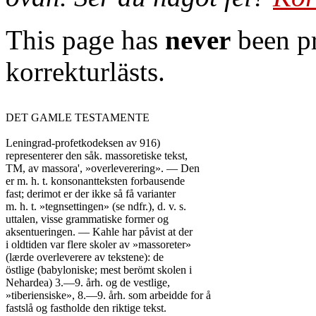
This page has
never
been pr
korrekturlästs.
DET GAMLE TESTAMENTE

Leningrad-profetkodeksen av 916)

representerer den såk. massoretiske tekst,

TM, av massora', »overleverering». — Den

er m. h. t. konsonantteksten forbausende

fast; derimot er der ikke så få varianter

m. h. t. »tegnsettingen» (se ndfr.), d. v. s.

uttalen, visse grammatiske former og

aksentueringen. — Kahle har påvist at der

i oldtiden var flere skoler av »massoreter»

(lærde overleverere av tekstene): de

östlige (babyloniske; mest berömt skolen i

Nehardea) 3.—9. årh. og de vestlige,

»tiberiensiske», 8.—9. årh. som arbeidde for å

fastslå og fastholde den riktige tekst.
