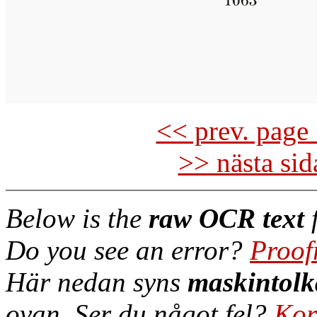
<< prev. page 
>> nästa si
Below is the
raw OCR text
f
Do you see an error?
Proof
Här nedan syns
maskintolk
ovan. Ser du något fel?
Kor