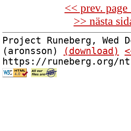
<< prev. page 
>> nästa si
Project Runeberg, Wed D
(aronsson)
(download)
<
https://runeberg.org/nt