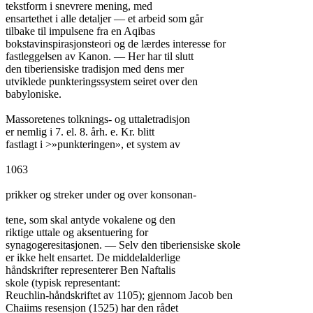
tekstform i snevrere mening, med

ensartethet i alle detaljer — et arbeid som går

tilbake til impulsene fra en Aqibas

bokstavinspirasjonsteori og de lærdes interesse for

fastleggelsen av Kanon. — Her har til slutt

den tiberiensiske tradisjon med dens mer

utviklede punkteringssystem seiret over den

babyloniske.

Massoretenes tolknings- og uttaletradisjon

er nemlig i 7. el. 8. årh. e. Kr. blitt

fastlagt i >»punkteringen», et system av

1063

prikker og streker under og over konsonan-

tene, som skal antyde vokalene og den

riktige uttale og aksentuering for

synagogeresitasjonen. — Selv den tiberiensiske skole

er ikke helt ensartet. De middelalderlige

håndskrifter representerer Ben Naftalis

skole (typisk representant:

Reuchlin-håndskriftet av 1105); gjennom Jacob ben

Chaiims resensjon (1525) har den rådet
