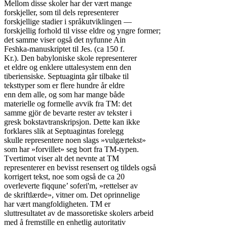
Mellom disse skoler har der vært mange

forskjeller, som til dels representerer

forskjellige stadier i språkutviklingen —

forskjellig forhold til visse eldre og yngre former;

det samme viser også det nyfunne Ain

Feshka-manuskriptet til Jes. (ca 150 f.

Kr.). Den babyloniske skole representerer

et eldre og enklere uttalesystem enn den

tiberiensiske. Septuaginta går tilbake til

teksttyper som er flere hundre år eldre

enn dem alle, og som har mange både

materielle og formelle avvik fra TM: det

samme gjör de bevarte rester av tekster i

gresk bokstavtranskripsjon. Dette kan ikke

forklares slik at Septuagintas forelegg

skulle representere noen slags »vulgærtekst»

som har »forvillet» seg bort fra TM-typen.

Tvertimot viser alt det nevnte at TM

representerer en bevisst resensert og tildels også

korrigert tekst, noe som også de ca 20

overleverte fiqqune’ soferi'm, »rettelser av

de skriftlærde», vitner om. Det oprinnelige

har vært mangfoldigheten. TM er

sluttresultatet av de massoretiske skolers arbeid

med å fremstille en enhetlig autoritativ
