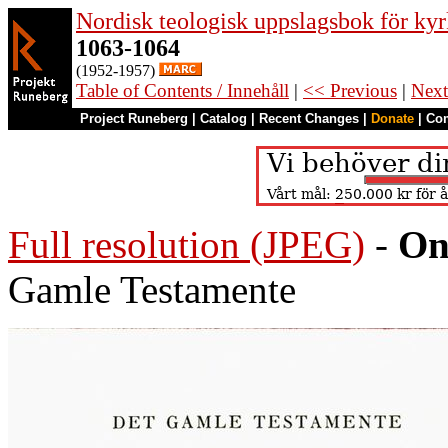
Nordisk teologisk uppslagsbok för kyr
1063-1064
(1952-1957)
Table of Contents / Innehåll
|
<< Previous
|
Next
Project Runeberg
|
Catalog
|
Recent Changes
|
Donate
|
Co
Full resolution (JPEG)
-
On
Gamle Testamente