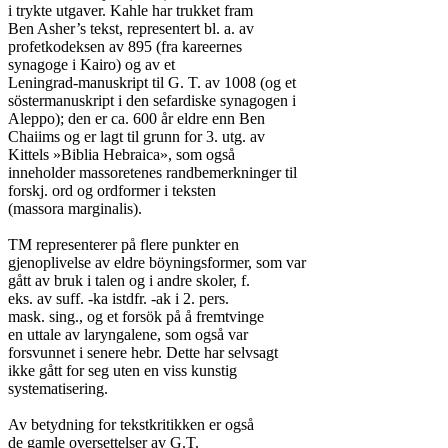
i trykte utgaver. Kahle har trukket fram

Ben Asher’s tekst, representert bl. a. av

profetkodeksen av 895 (fra kareernes

synagoge i Kairo) og av et

Leningrad-manuskript til G. T. av 1008 (og et

söstermanuskript i den sefardiske synagogen i

Aleppo); den er ca. 600 år eldre enn Ben

Chaiims og er lagt til grunn for 3. utg. av

Kittels »Biblia Hebraica», som også

inneholder massoretenes randbemerkninger til

forskj. ord og ordformer i teksten

(massora marginalis).

TM representerer på flere punkter en

gjenoplivelse av eldre böyningsformer, som var

gått av bruk i talen og i andre skoler, f.

eks. av suff. -ka istdfr. -ak i 2. pers.

mask. sing., og et forsök på å fremtvinge

en uttale av laryngalene, som også var

forsvunnet i senere hebr. Dette har selvsagt

ikke gått for seg uten en viss kunstig

systematisering.

Av betydning for tekstkritikken er også

de gamle oversettelser av G.T.
