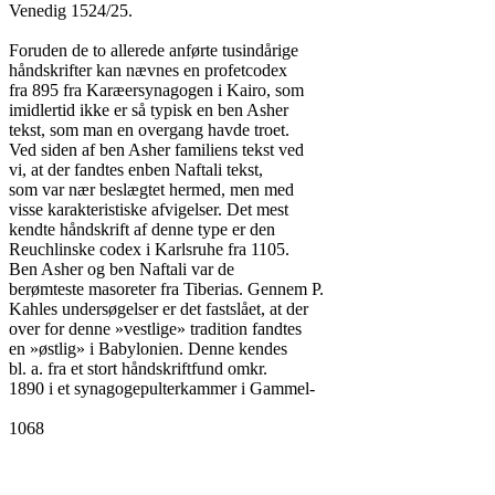
Venedig 1524/25.

Foruden de to allerede anførte tusindårige

håndskrifter kan nævnes en profetcodex

fra 895 fra Karæersynagogen i Kairo, som

imidlertid ikke er så typisk en ben Asher

tekst, som man en overgang havde troet.

Ved siden af ben Asher familiens tekst ved

vi, at der fandtes enben Naftali tekst,

som var nær beslægtet hermed, men med

visse karakteristiske afvigelser. Det mest

kendte håndskrift af denne type er den

Reuchlinske codex i Karlsruhe fra 1105.

Ben Asher og ben Naftali var de

berømteste masoreter fra Tiberias. Gennem P.

Kahles undersøgelser er det fastslået, at der

over for denne »vestlige» tradition fandtes

en »østlig» i Babylonien. Denne kendes

bl. a. fra et stort håndskriftfund omkr.

1890 i et synagogepulterkammer i Gammel-

1068
