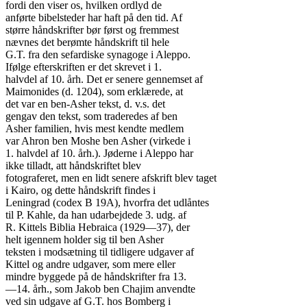
fordi den viser os, hvilken ordlyd de

anførte bibelsteder har haft på den tid. Af

større håndskrifter bør først og fremmest

nævnes det berømte håndskrift til hele

G.T. fra den sefardiske synagoge i Aleppo.

Ifølge efterskriften er det skrevet i 1.

halvdel af 10. årh. Det er senere gennemset af

Maimonides (d. 1204), som erklærede, at

det var en ben-Asher tekst, d. v.s. det

gengav den tekst, som traderedes af ben

Asher familien, hvis mest kendte medlem

var Ahron ben Moshe ben Asher (virkede i

1. halvdel af 10. årh.). Jøderne i Aleppo har

ikke tilladt, att håndskriftet blev

fotograferet, men en lidt senere afskrift blev taget

i Kairo, og dette håndskrift findes i

Leningrad (codex B 19A), hvorfra det udlåntes

til P. Kahle, da han udarbejdede 3. udg. af

R. Kittels Biblia Hebraica (1929—37), der

helt igennem holder sig til ben Asher

teksten i modsætning til tidligere udgaver af

Kittel og andre udgaver, som mere eller

mindre byggede på de håndskrifter fra 13.

—14. årh., som Jakob ben Chajim anvendte

ved sin udgave af G.T. hos Bomberg i
