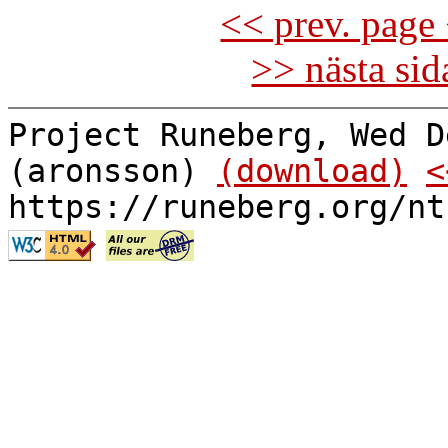
<< prev. page 
>> nästa si
Project Runeberg, Wed D
(aronsson)
(download)
<
https://runeberg.org/nt