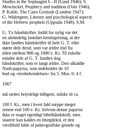
Studies in the Septuagint I—II (Lund 1946); S.

Mowinckel, Prophecy and tradition (Oslo 1946);

P. Kahle, The Cairo Genizah (London 1947);

G. Widengren, Literary and psychological aspects

of the Hebrew prophets (Uppsala 1948). S.M.

G. T:s håndskrifter. Indtil for nylig var det

en almindelig fastslået kendsgerning, at der

ikke fandtes håndskrifter til hele G. T. eller

større dele deraf, som var ældre end fra

tiden mellem 900 og 1000 e. Kr. Til enkelte

mindre dele af G. T. fandtes dog

håndskrifter, som er langt ældre. Den såkaldte

Nash-papyrus, som indeholder de 10

bud og »trosbekendelsen» fra 5. Mos. 6: 4 f.

1067

må sættes betydeligt tidligere, måske til ca.

100 f. Kr., men i hvert fald næppe meget

senere end 100 e. Kr. Selvom denne papyrus

ikke er noget egentligt bibelhåndskrift, men

snarere kan kaldes en liturgitekst, er den

værdifuld både af palæografiske grunde og
