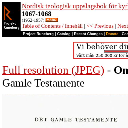
Nordisk teologisk uppslagsbok för kyr
1067-1068
(1952-1957)
Table of Contents / Innehåll
|
<< Previous
|
Next
Project Runeberg
|
Catalog
|
Recent Changes
|
Donate
|
Co
Full resolution (JPEG)
-
On
Gamle Testamente