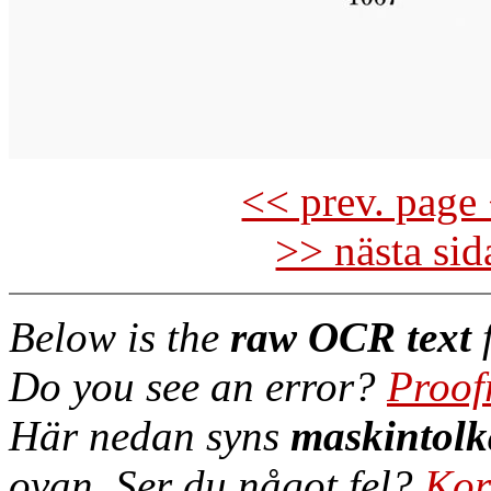
<< prev. page 
>> nästa si
Below is the
raw OCR text
f
Do you see an error?
Proof
Här nedan syns
maskintolk
ovan. Ser du något fel?
Kor