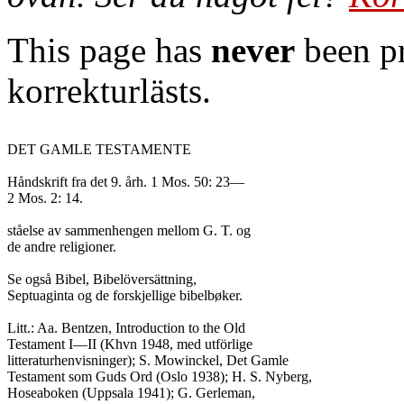
This page has
never
been pr
korrekturlästs.
DET GAMLE TESTAMENTE

Håndskrift fra det 9. årh. 1 Mos. 50: 23—

2 Mos. 2: 14.

ståelse av sammenhengen mellom G. T. og

de andre religioner.

Se også Bibel, Bibelöversättning,

Septuaginta og de forskjellige bibelbøker.

Litt.: Aa. Bentzen, Introduction to the Old

Testament I—II (Khvn 1948, med utförlige

litteraturhenvisninger); S. Mowinckel, Det Gamle

Testament som Guds Ord (Oslo 1938); H. S. Nyberg,

Hoseaboken (Uppsala 1941); G. Gerleman,
