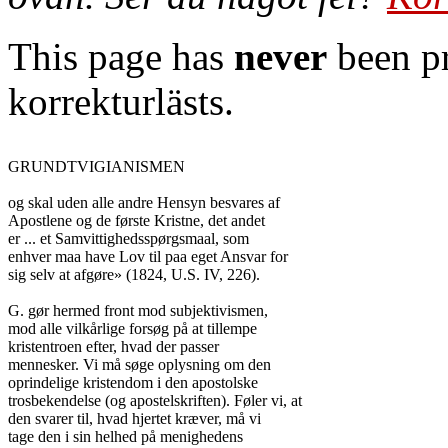
This page has
never
been pr
korrekturlästs.
GRUNDTVIGIANISMEN

og skal uden alle andre Hensyn besvares af

Apostlene og de første Kristne, det andet

er ... et Samvittighedsspørgsmaal, som

enhver maa have Lov til paa eget Ansvar for

sig selv at afgøre» (1824, U.S. IV, 226).

G. gør hermed front mod subjektivismen,

mod alle vilkårlige forsøg på at tillempe

kristentroen efter, hvad der passer

mennesker. Vi må søge oplysning om den

oprindelige kristendom i den apostolske

trosbekendelse (og apostelskriften). Føler vi, at

den svarer til, hvad hjertet kræver, må vi

tage den i sin helhed på menighedens
