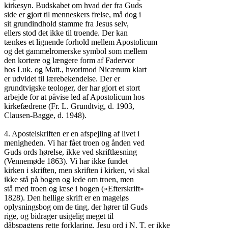
kirkesyn. Budskabet om hvad der fra Guds

side er gjort til menneskers frelse, må dog i

sit grundindhold stamme fra Jesus selv,

ellers stod det ikke til troende. Der kan

tænkes et lignende forhold mellem Apostolicum

og det gammelromerske symbol som mellem

den kortere og længere form af Fadervor

hos Luk. og Matt., hvorimod Nicænum klart

er udvidet til lærebekendelse. Der er

grundtvigske teologer, der har gjort et stort

arbejde for at påvise led af Apostolicum hos

kirkefædrene (Fr. L. Grundtvig, d. 1903,

Clausen-Bagge, d. 1948).

4. Apostelskriften er en afspejling af livet i

menigheden. Vi har fået troen og ånden ved

Guds ords hørelse, ikke ved skriftlæsning

(Vennemøde 1863). Vi har ikke fundet

kirken i skriften, men skriften i kirken, vi skal

ikke stå på bogen og lede om troen, men

stå med troen og læse i bogen (»Efterskrift»

1828). Den hellige skrift er en mageløs

oplysningsbog om de ting, der hører til Guds

rige, og bidrager usigelig meget til

dåbspagtens rette forklaring. Jesu ord i N. T. er ikke
