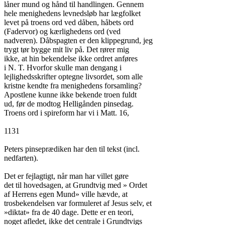
låner mund og hånd til handlingen. Gennem

hele menighedens levnedsløb har lægfolket

levet på troens ord ved dåben, håbets ord

(Fadervor) og kærlighedens ord (ved

nadveren). Dåbspagten er den klippegrund, jeg

trygt tør bygge mit liv på. Det rører mig

ikke, at hin bekendelse ikke ordret anføres

i N. T. Hvorfor skulle man dengang i

lejlighedsskrifter optegne livsordet, som alle

kristne kendte fra menighedens forsamling?

Apostlene kunne ikke bekende troen fuldt

ud, før de modtog Helligånden pinsedag.

Troens ord i spireform har vi i Matt. 16,

1131

Peters pinseprædiken har den til tekst (incl.

nedfarten).

Det er fejlagtigt, når man har villet gøre

det til hovedsagen, at Grundtvig med » Ordet

af Herrens egen Mund» ville hævde, at

trosbekendelsen var formuleret af Jesus selv, et

»diktat» fra de 40 dage. Dette er en teori,

noget afledet, ikke det centrale i Grundtvigs
