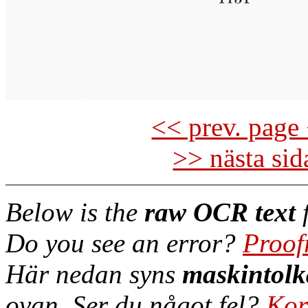
<< prev. page 
>> nästa si
Below is the
raw OCR text
f
Do you see an error?
Proof
Här nedan syns
maskintolk
ovan. Ser du något fel?
Kor