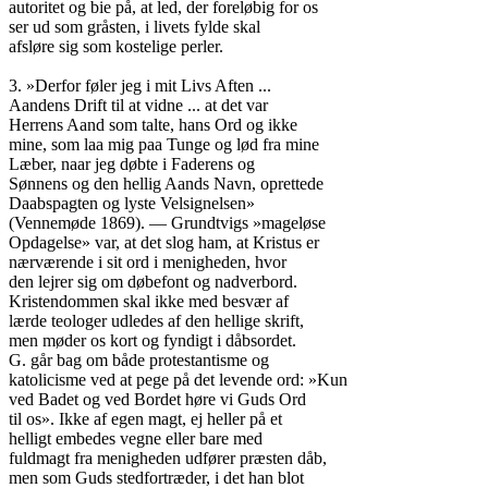
autoritet og bie på, at led, der foreløbig for os

ser ud som gråsten, i livets fylde skal

afsløre sig som kostelige perler.

3. »Derfor føler jeg i mit Livs Aften ...

Aandens Drift til at vidne ... at det var

Herrens Aand som talte, hans Ord og ikke

mine, som laa mig paa Tunge og lød fra mine

Læber, naar jeg døbte i Faderens og

Sønnens og den hellig Aands Navn, oprettede

Daabspagten og lyste Velsignelsen»

(Vennemøde 1869). — Grundtvigs »mageløse

Opdagelse» var, at det slog ham, at Kristus er

nærværende i sit ord i menigheden, hvor

den lejrer sig om døbefont og nadverbord.

Kristendommen skal ikke med besvær af

lærde teologer udledes af den hellige skrift,

men møder os kort og fyndigt i dåbsordet.

G. går bag om både protestantisme og

katolicisme ved at pege på det levende ord: »Kun

ved Badet og ved Bordet høre vi Guds Ord

til os». Ikke af egen magt, ej heller på et

helligt embedes vegne eller bare med

fuldmagt fra menigheden udfører præsten dåb,

men som Guds stedfortræder, i det han blot
