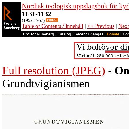
Nordisk teologisk uppslagsbok för kyr
1131-1132
(1952-1957)
Table of Contents / Innehåll
|
<< Previous
|
Next
Project Runeberg
|
Catalog
|
Recent Changes
|
Donate
|
Co
Full resolution (JPEG)
-
On
Grundtvigianismen