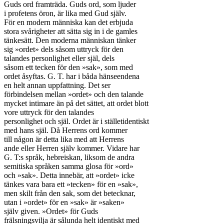
Guds ord framträda. Guds ord, som ljuder

i profetens öron, är lika med Gud själv.

För en modern människa kan det erbjuda

stora svårigheter att sätta sig in i de gamles

tänkesätt. Den moderna människan tänker

sig »ordet» dels såsom uttryck för den

talandes personlighet eller själ, dels

såsom ett tecken för den »sak», som med

ordet åsyftas. G. T. har i båda hänseendena

en helt annan uppfattning. Det ser

förbindelsen mellan »ordet» och den talande

mycket intimare än på det sättet, att ordet blott

vore uttryck för den talandes

personlighet och själ. Ordet är i ställetidentiskt

med hans själ. Då Herrens ord kommer

till någon är detta lika med att Herrens

ande eller Herren själv kommer. Vidare har

G. T:s språk, hebreiskan, liksom de andra

semitiska språken samma glosa för »ord»

och »sak». Detta innebär, att »ordet» icke

tänkes vara bara ett »tecken» för en »sak»,

men skilt från den sak, som det betecknar,

utan i »ordet» för en »sak» är »saken»

själv given. »Ordet» för Guds

frälsningsvilja är sålunda helt identiskt med
