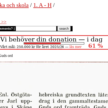
ka och skola
/
1. A - H
/
 >>
mments?
|
Guds ord