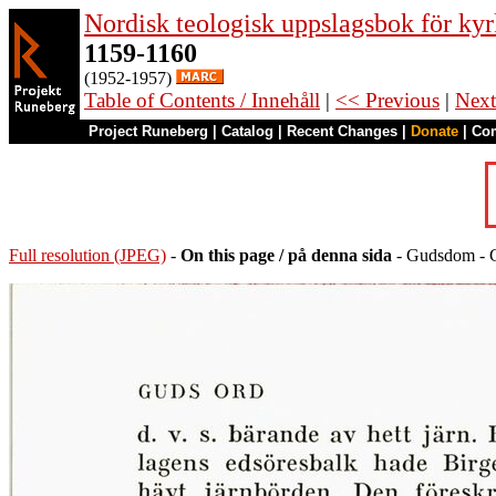
Nordisk teologisk uppslagsbok för kyr
1159-1160
(1952-1957)
Table of Contents / Innehåll
|
<< Previous
|
Next
Project Runeberg
|
Catalog
|
Recent Changes
|
Donate
|
Co
Full resolution (JPEG)
-
On this page / på denna sida
- Gudsdom - 