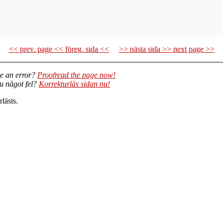
<< prev. page << föreg. sida <<
>> nästa sida >> next page >>
e an error?
Proofread the page now!
du något fel?
Korrekturläs sidan nu!
lästs.