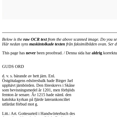
Below is the
raw OCR text
from the above scanned image. Do you se
Här nedan syns
maskintolkade texten
från faksimilbilden ovan. Ser 
This page has
never
been proofread. / Denna sida har
aldrig
korrektur
GUDS ORD

d. v. s. bärande av hett järn. Enl.

Östgötalagens edsöresbalk hade Birger Jarl

upphävt järnbörden. Den föreskrevs i Skåne

som bevisningsmedel år 1201, men förbjöds

femton år senare. Âr 1215 hade näml. den

katolska kyrkan på fjärde laterankonciliet

utfärdat förbud mot g.

Litt.: Art. Gottesurteil i Handwörterbuch des
