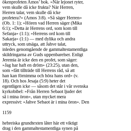
ökenprofeten Amos’ bok. »När lejonet ryter,

vem skulle då icke frukta? När Herren,

Herren talar, vem skulle då icke

profetera?» (Amos 3:8). »Så säger Herren»

(Ob. 1: 1); »Hören vad Herren säger (Mika

6:1); »Detta är Herrens ord, som kom till

Sefanja» (1:1); »Herrens ord kom till

Sakarja» (1:1) — med dylika och andra

uttryck, som utsäga, att Jahve talat,

inledes genomgående de gammaltestamentliga

skildringarna av Guds uppenbarelser. Enligt

Jeremia är icke den en profet, som säger:

»Jag har haft en dröm» (23:25), utan den,

som »fått tillträde till Herrens råd, så att

han kan förnimma och höra hans ord» (v.

18). Och hos Jesaja (5:9) heter det

egentligen icke — såsom det står i vår svenska

kyrkobibel: »Från Herren Sebaot ljuder det

så i mina öron», utan mycket mera

expressivt: »Jahve Sebaot är i mina öron». Den

1159

hebreiska grundtexten låter här ett viktigt

drag i den gammaltestamentliga synen på
