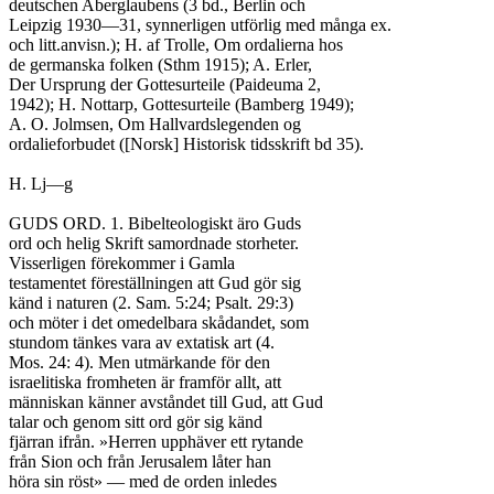
deutschen Aberglaubens (3 bd., Berlin och

Leipzig 1930—31, synnerligen utförlig med många ex.

och litt.anvisn.); H. af Trolle, Om ordalierna hos

de germanska folken (Sthm 1915); A. Erler,

Der Ursprung der Gottesurteile (Paideuma 2,

1942); H. Nottarp, Gottesurteile (Bamberg 1949);

A. O. Jolmsen, Om Hallvardslegenden og

ordalieforbudet ([Norsk] Historisk tidsskrift bd 35).

H. Lj—g

GUDS ORD. 1. Bibelteologiskt äro Guds

ord och helig Skrift samordnade storheter.

Visserligen förekommer i Gamla

testamentet föreställningen att Gud gör sig

känd i naturen (2. Sam. 5:24; Psalt. 29:3)

och möter i det omedelbara skådandet, som

stundom tänkes vara av extatisk art (4.

Mos. 24: 4). Men utmärkande för den

israelitiska fromheten är framför allt, att

människan känner avståndet till Gud, att Gud

talar och genom sitt ord gör sig känd

fjärran ifrån. »Herren upphäver ett rytande

från Sion och från Jerusalem låter han

höra sin röst» — med de orden inledes
