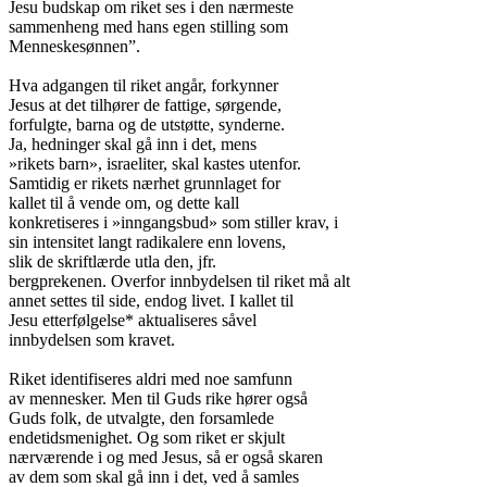
Jesu budskap om riket ses i den nærmeste

sammenheng med hans egen stilling som

Menneskesønnen”.

Hva adgangen til riket angår, forkynner

Jesus at det tilhører de fattige, sørgende,

forfulgte, barna og de utstøtte, synderne.

Ja, hedninger skal gå inn i det, mens

»rikets barn», israeliter, skal kastes utenfor.

Samtidig er rikets nærhet grunnlaget for

kallet til å vende om, og dette kall

konkretiseres i »inngangsbud» som stiller krav, i

sin intensitet langt radikalere enn lovens,

slik de skriftlærde utla den, jfr.

bergprekenen. Overfor innbydelsen til riket må alt

annet settes til side, endog livet. I kallet til

Jesu etterfølgelse* aktualiseres såvel

innbydelsen som kravet.

Riket identifiseres aldri med noe samfunn

av mennesker. Men til Guds rike hører også

Guds folk, de utvalgte, den forsamlede

endetidsmenighet. Og som riket er skjult

nærværende i og med Jesus, så er også skaren

av dem som skal gå inn i det, ved å samles
