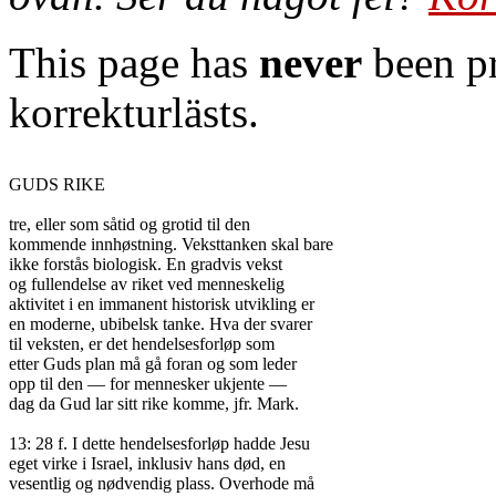
This page has
never
been pr
korrekturlästs.
GUDS RIKE

tre, eller som såtid og grotid til den

kommende innhøstning. Veksttanken skal bare

ikke forstås biologisk. En gradvis vekst

og fullendelse av riket ved menneskelig

aktivitet i en immanent historisk utvikling er

en moderne, ubibelsk tanke. Hva der svarer

til veksten, er det hendelsesforløp som

etter Guds plan må gå foran og som leder

opp til den — for mennesker ukjente —

dag da Gud lar sitt rike komme, jfr. Mark.

13: 28 f. I dette hendelsesforløp hadde Jesu

eget virke i Israel, inklusiv hans død, en

vesentlig og nødvendig plass. Overhode må
