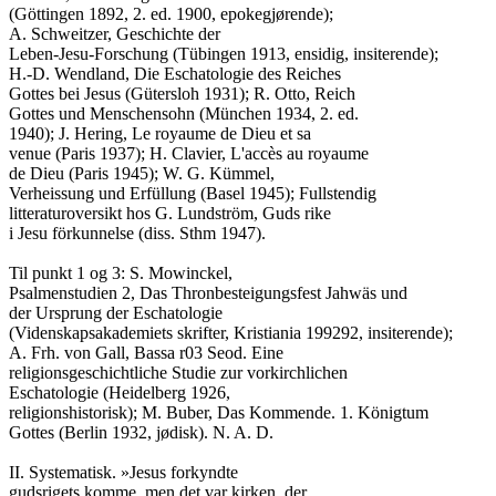
(Göttingen 1892, 2. ed. 1900, epokegjørende);

A. Schweitzer, Geschichte der

Leben-Jesu-Forschung (Tübingen 1913, ensidig, insiterende);

H.-D. Wendland, Die Eschatologie des Reiches

Gottes bei Jesus (Gütersloh 1931); R. Otto, Reich

Gottes und Menschensohn (München 1934, 2. ed.

1940); J. Hering, Le royaume de Dieu et sa

venue (Paris 1937); H. Clavier, L'accès au royaume

de Dieu (Paris 1945); W. G. Kümmel,

Verheissung und Erfüllung (Basel 1945); Fullstendig

litteraturoversikt hos G. Lundström, Guds rike

i Jesu förkunnelse (diss. Sthm 1947).

Til punkt 1 og 3: S. Mowinckel,

Psalmenstudien 2, Das Thronbesteigungsfest Jahwäs und

der Ursprung der Eschatologie

(Videnskapsakademiets skrifter, Kristiania 199292, insiterende);

A. Frh. von Gall, Bassa r03 Seod. Eine

religionsgeschichtliche Studie zur vorkirchlichen

Eschatologie (Heidelberg 1926,

religionshistorisk); M. Buber, Das Kommende. 1. Königtum

Gottes (Berlin 1932, jødisk). N. A. D.

II. Systematisk. »Jesus forkyndte

gudsrigets komme, men det var kirken, der
