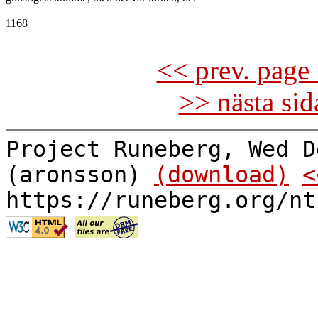
1168

<< prev. page 
>> nästa si
Project Runeberg, Wed D
(aronsson)
(download)
<
https://runeberg.org/nt