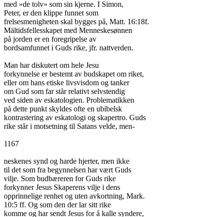
med »de tolv» som sin kjerne. I Simon,

Peter, er den klippe funnet som

frelsesmenigheten skal bygges på, Matt. 16:18f.

Mältidsfellesskapet med Menneskesønnen

på jorden er en foregripelse av

bordsamfunnet i Guds rike, jfr. nattverden.

Man har diskutert om hele Jesu

forkynnelse er bestemt av budskapet om riket,

eller om hans etiske livsvisdom og tanker

om Gud som far står relativt selvstendig

ved siden av eskatologien. Problematikken

på dette punkt skyldes ofte en ubibelsk

kontrastering av eskatologi og skapertro. Guds

rike står i motsetning til Satans velde, men-

1167

neskenes synd og harde hjerter, men ikke

til det som fra begynnelsen har vært Guds

vilje. Som budbæreren for Guds rike

forkynner Jesus Skaperens vilje i dens

opprinnelige renhet og uten avkortning, Mark.

10:5 ff. Og som den der lar sitt rike

komme og har sendt Jesus for å kalle syndere,
