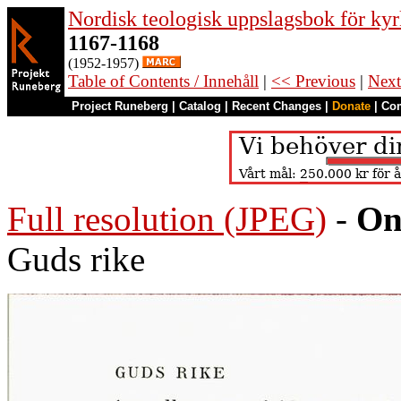
Nordisk teologisk uppslagsbok för kyr
1167-1168
(1952-1957)
Table of Contents / Innehåll
|
<< Previous
|
Next
Project Runeberg
|
Catalog
|
Recent Changes
|
Donate
|
Co
Full resolution (JPEG)
-
On
Guds rike