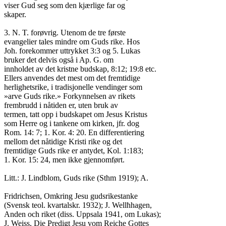
viser Gud seg som den kjærlige far og

skaper.

3. N. T. forøvrig. Utenom de tre første

evangelier tales mindre om Guds rike. Hos

Joh. forekommer uttrykket 3:3 og 5. Lukas

bruker det delvis også i Ap. G. om

innholdet av det kristne budskap, 8:12; 19:8 etc.

Ellers anvendes det mest om det fremtidige

herlighetsrike, i tradisjonelle vendinger som

»arve Guds rike.» Forkynnelsen av rikets

frembrudd i nåtiden er, uten bruk av

termen, tatt opp i budskapet om Jesus Kristus

som Herre og i tankene om kirken, jfr. dog

Rom. 14: 7; 1. Kor. 4: 20. En differentiering

mellom det nåtidige Kristi rike og det

fremtidige Guds rike er antydet, Kol. 1:183;

1. Kor. 15: 24, men ikke gjennomført.

Litt.: J. Lindblom, Guds rike (Sthm 1919); A.

Fridrichsen, Omkring Jesu gudsrikestanke

(Svensk teol. kvartalskr. 1932); J. Wellħhagen,

Anden och riket (diss. Uppsala 1941, om Lukas);

J. Weiss, Die Predigt Jesu vom Reiche Gottes
