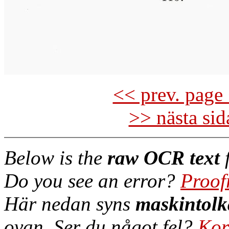
<< prev. page 
>> nästa si
Below is the
raw OCR text
f
Do you see an error?
Proof
Här nedan syns
maskintolk
ovan. Ser du något fel?
Kor