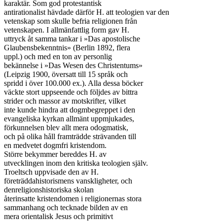
karaktär. Som god protestantisk

antirationalist hävdade därför H. att teologien var den

vetenskap som skulle befria religionen från

vetenskapen. I allmänfattlig form gav H.

uttryck åt samma tankar i »Das apostolische

Glaubensbekenntnis» (Berlin 1892, flera

uppl.) och med en ton av personlig

bekännelse i »Das Wesen des Christentums»

(Leipzig 1900, översatt till 15 språk och

spridd i över 100.000 ex.). Alla dessa böcker

väckte stort uppseende och följdes av bittra

strider och massor av motskrifter, vilket

inte kunde hindra att dogmbegreppet i den

evangeliska kyrkan allmänt uppmjukades,

förkunnelsen blev allt mera odogmatisk,

och på olika håll framträdde strävanden till

en medvetet dogmfri kristendom.

Större bekymmer bereddes H. av

utvecklingen inom den kritiska teologien själv.

Troeltsch uppvisade den av H.

företräddahistorismens vanskligheter, och

denreligionshistoriska skolan

återinsatte kristendomen i religionernas stora

sammanhang och tecknade bilden av en

mera orientalisk Jesus och primitivt
