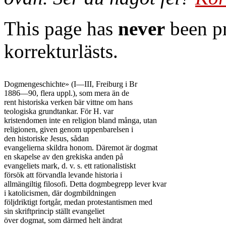
This page has
never
been pr
korrekturlästs.
Dogmengeschichte» (I—III, Freiburg i Br

1886—90, flera uppl.), som mera än de

rent historiska verken bär vittne om hans

teologiska grundtankar. För H. var

kristendomen inte en religion bland många, utan

religionen, given genom uppenbarelsen i

den historiske Jesus, sådan

evangelierna skildra honom. Däremot är dogmat

en skapelse av den grekiska anden på

evangeliets mark, d. v. s. ett rationalistiskt

försök att förvandla levande historia i

allmängiltig filosofi. Detta dogmbegrepp lever kvar

i katolicismen, där dogmbildningen

följdriktigt fortgår, medan protestantismen med

sin skriftprincip ställt evangeliet

över dogmat, som därmed helt ändrat
