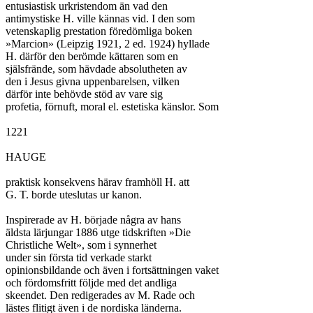
entusiastisk urkristendom än vad den

antimystiske H. ville kännas vid. I den som

vetenskaplig prestation föredömliga boken

»Marcion» (Leipzig 1921, 2 ed. 1924) hyllade

H. därför den berömde kättaren som en

själsfrände, som hävdade absolutheten av

den i Jesus givna uppenbarelsen, vilken

därför inte behövde stöd av vare sig

profetia, förnuft, moral el. estetiska känslor. Som

1221

HAUGE

praktisk konsekvens härav framhöll H. att

G. T. borde uteslutas ur kanon.

Inspirerade av H. började några av hans

äldsta lärjungar 1886 utge tidskriften »Die

Christliche Welt», som i synnerhet

under sin första tid verkade starkt

opinionsbildande och även i fortsättningen vaket

och fördomsfritt följde med det andliga

skeendet. Den redigerades av M. Rade och

lästes flitigt även i de nordiska länderna.
