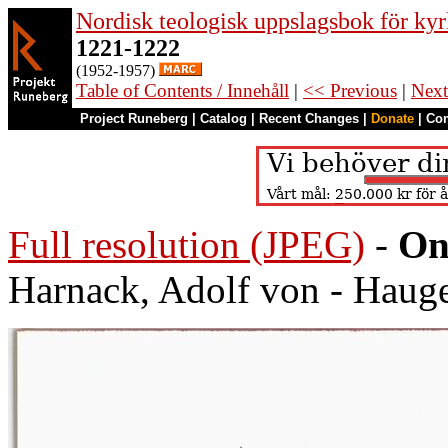
Nordisk teologisk uppslagsbok för kyr
1221-1222
(1952-1957)
Table of Contents / Innehåll
|
<< Previous
|
Next
Project Runeberg
|
Catalog
|
Recent Changes
|
Donate
|
Co
Full resolution (JPEG)
-
On
Harnack, Adolf von - Hauge