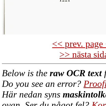
<< prev. page 
>> nästa si
Below is the
raw OCR text
f
Do you see an error?
Proof
Här nedan syns
maskintolk
ovan. Ser du något fel?
Kor