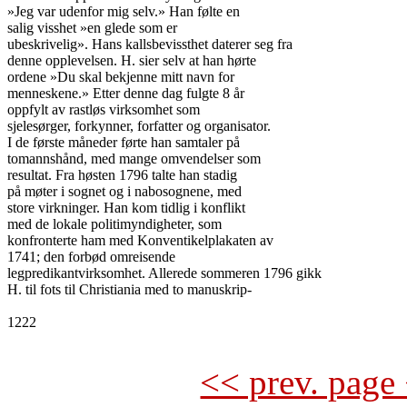
»Jeg var udenfor mig selv.» Han følte en

salig visshet »en glede som er

ubeskrivelig». Hans kallsbevissthet daterer seg fra

denne opplevelsen. H. sier selv at han hørte

ordene »Du skal bekjenne mitt navn for

menneskene.» Etter denne dag fulgte 8 år

oppfylt av rastløs virksomhet som

sjelesørger, forkynner, forfatter og organisator.

I de første måneder førte han samtaler på

tomannshånd, med mange omvendelser som

resultat. Fra høsten 1796 talte han stadig

på møter i sognet og i nabosognene, med

store virkninger. Han kom tidlig i konflikt

med de lokale politimyndigheter, som

konfronterte ham med Konventikelplakaten av

1741; den forbød omreisende

legpredikantvirksomhet. Allerede sommeren 1796 gikk

H. til fots til Christiania med to manuskrip-

1222

<< prev. page 