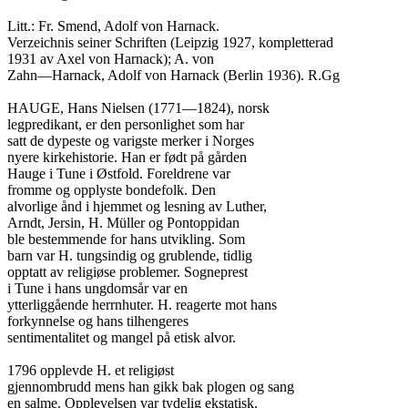
Litt.: Fr. Smend, Adolf von Harnack.

Verzeichnis seiner Schriften (Leipzig 1927, kompletterad

1931 av Axel von Harnack); A. von

Zahn—Harnack, Adolf von Harnack (Berlin 1936). R.Gg

HAUGE, Hans Nielsen (1771—1824), norsk

legpredikant, er den personlighet som har

satt de dypeste og varigste merker i Norges

nyere kirkehistorie. Han er født på gården

Hauge i Tune i Østfold. Foreldrene var

fromme og opplyste bondefolk. Den

alvorlige ånd i hjemmet og lesning av Luther,

Arndt, Jersin, H. Müller og Pontoppidan

ble bestemmende for hans utvikling. Som

barn var H. tungsindig og grublende, tidlig

opptatt av religiøse problemer. Sogneprest

i Tune i hans ungdomsår var en

ytterliggående herrnhuter. H. reagerte mot hans

forkynnelse og hans tilhengeres

sentimentalitet og mangel på etisk alvor.

1796 opplevde H. et religiøst

gjennombrudd mens han gikk bak plogen og sang

en salme. Opplevelsen var tydelig ekstatisk.
