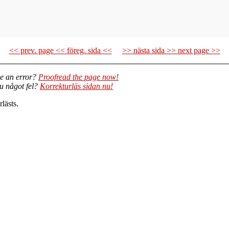
<< prev. page << föreg. sida <<
>> nästa sida >> next page >>
e an error?
Proofread the page now!
du något fel?
Korrekturläs sidan nu!
lästs.