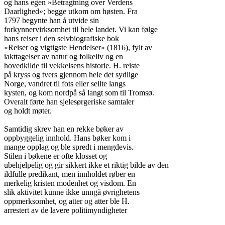
og hans egen »Betragtning over Verdens

Daarlighed»; begge utkom om høsten. Fra

1797 begynte han å utvide sin

forkynnervirksomhet til hele landet. Vi kan følge

hans reiser i den selvbiografiske bok

»Reiser og vigtigste Hendelser» (1816), fylt av

iakttagelser av natur og folkeliv og en

hovedkilde til vekkelsens historie. H. reiste

på kryss og tvers gjennom hele det sydlige

Norge, vandret til fots eller seilte langs

kysten, og kom nordpå så langt som til Tromsø.

Overalt førte han sjelesørgeriske samtaler

og holdt møter.

Samtidig skrev han en rekke bøker av

oppbyggelig innhold. Hans bøker kom i

mange opplag og ble spredt i mengdevis.

Stilen i bøkene er ofte klosset og

ubehjelpelig og gir sikkert ikke et riktig bilde av den

ildfulle predikant, men innholdet røber en

merkelig kristen modenhet og visdom. En

slik aktivitet kunne ikke unngå øvrighetens

oppmerksomhet, og atter og atter ble H.

arrestert av de lavere politimyndigheter
