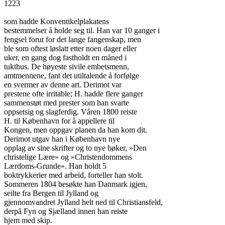
1223

som hadde Konventikelplakatens

bestemmelser å holde seg til. Han var 10 ganger i

fengsel forut for det lange fangenskap, men

ble som oftest løslatt etter noen dager eller

uker, en gang dog fastholdt en måned i

tukthus. De høyeste sivile embetsmenn,

amtmennene, fant det utiltalende å forfølge

en svermer av denne art. Derimot var

prestene ofte irritable; H. hadde flere ganger

sammenstøt med prester som han svarte

oppsetsig og slagferdig. Våren 1800 reiste

H. til København for å appellere til

Kongen, men oppgav planen da han kom dit.

Derimot utgav han i København nye

opplag av sine skrifter og to nye bøker, »Den

christelige Lære» og »Christendommens

Lærdoms-Grunde». Han holdt 5

boktrykkerier med arbeid, forteller han stolt.

Sommeren 1804 besøkte han Danmark igjen,

seilte fra Bergen til Jylland og

gjennomvandret Jylland helt ned til Christiansfeld,

derpå Fyn og Sjælland innen han reiste

hjem med skip.
