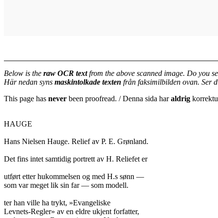
Below is the
raw OCR text
from the above scanned image. Do you se
Här nedan syns
maskintolkade texten
från faksimilbilden ovan. Ser 
This page has
never
been proofread. / Denna sida har
aldrig
korrektur
HAUGE

Hans Nielsen Hauge. Relief av P. E. Grønland.

Det fins intet samtidig portrett av H. Reliefet er

utført etter hukommelsen og med H.s sønn —

som var meget lik sin far — som modell.

ter han ville ha trykt, »Evangeliske

Levnets-Regler» av en eldre ukjent forfatter,
