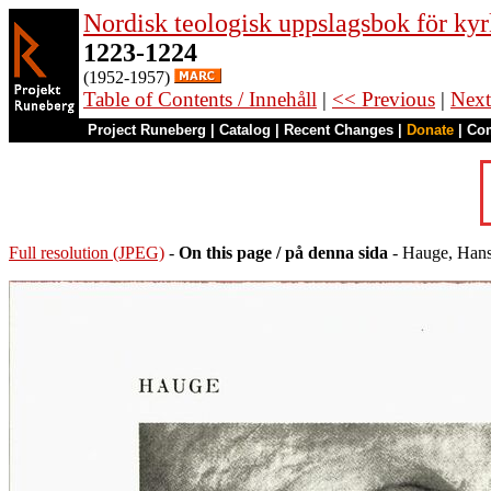
Nordisk teologisk uppslagsbok för kyr
1223-1224
(1952-1957)
Table of Contents / Innehåll
|
<< Previous
|
Next
Project Runeberg
|
Catalog
|
Recent Changes
|
Donate
|
Co
Full resolution (JPEG)
-
On this page / på denna sida
- Hauge, Hans