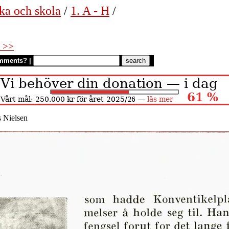
ka och skola
/
1. A - H
/
 >>
mments?
|
 Nielsen