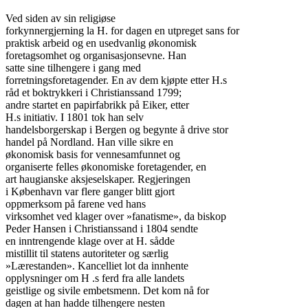
Ved siden av sin religiøse

forkynnergjerning la H. for dagen en utpreget sans for

praktisk arbeid og en usedvanlig økonomisk

foretagsomhet og organisasjonsevne. Han

satte sine tilhengere i gang med

forretningsforetagender. En av dem kjøpte etter H.s

råd et boktrykkeri i Christianssand 1799;

andre startet en papirfabrikk på Eiker, etter

H.s initiativ. I 1801 tok han selv

handelsborgerskap i Bergen og begynte å drive stor

handel på Nordland. Han ville sikre en

økonomisk basis for vennesamfunnet og

organiserte felles økonomiske foretagender, en

art haugianske aksjeselskaper. Regjeringen

i København var flere ganger blitt gjort

oppmerksom på farene ved hans

virksomhet ved klager over »fanatisme», da biskop

Peder Hansen i Christianssand i 1804 sendte

en inntrengende klage over at H. sådde

mistillit til statens autoriteter og særlig

»Lærestanden». Kancelliet lot da innhente

opplysninger om H .s ferd fra alle landets

geistlige og sivile embetsmenn. Det kom nå for

dagen at han hadde tilhengere nesten
