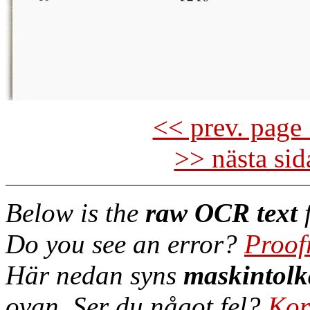
<< prev. page 
>> nästa si
Below is the
raw OCR text
f
Do you see an error?
Proof
Här nedan syns
maskintolk
ovan. Ser du något fel?
Kor