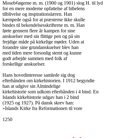
Moseb¢øgerne m. m. (1900 og 1901) slog H. til lyd

for en mere moderne opfattelse af bibelens

tilblivelse og inspirationslæren. Han

kæmpede også for at præsterne ikke skulle

bindes til bekendelsesskrifterne m. m. Han

førte gennem flere år kampen for sine

anskuelser med sin flittige pen og på sin

frejdige måde på kirkelige møder. Uden at

forandre sine grundanskuelser blev han

med tiden mere forsonlig stemt og kunne

godt arbejde sammen med folk af

forskellige anskuelser.

Hans hovedinteresse samlede sig dog

efterhånden om kirkehistorien. I 1912 begyndte

han at udgive sin Almindelige

kirkehistorie som udkom efterhånden i 4 bind. En

Islands kirkehistorie udgav han i 2 bind

(1925 og 1927). På dansk skrev han:

»Islands Kirke fra Reformationen til vore

1250
