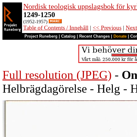
Nordisk teologisk uppslagsbok för kyr
1249-1250
(1952-1957)
Table of Contents / Innehåll
|
<< Previous
|
Next
Project Runeberg
|
Catalog
|
Recent Changes
|
Donate
|
Co
Full resolution (JPEG)
-
On
Helbrägdagörelse - Helg - 