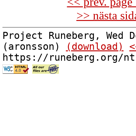
<< prev. page 
>> nästa si
Project Runeberg, Wed D
(aronsson)
(download)
<
https://runeberg.org/nt