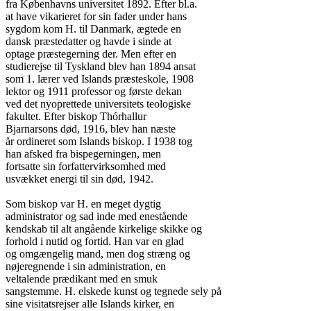
fra Københavns universitet 1892. Efter bl.a.

at have vikarieret for sin fader under hans

sygdom kom H. til Danmark, ægtede en

dansk præstedatter og havde i sinde at

optage præstegerning der. Men efter en

studierejse til Tyskland blev han 1894 ansat

som 1. lærer ved Islands præsteskole, 1908

lektor og 1911 professor og første dekan

ved det nyoprettede universitets teologiske

fakultet. Efter biskop Thórhallur

Bjarnarsons død, 1916, blev han næste

år ordineret som Islands biskop. I 1938 tog

han afsked fra bispegerningen, men

fortsatte sin forfattervirksomhed med

usvækket energi til sin død, 1942.

Som biskop var H. en meget dygtig

administrator og sad inde med enestående

kendskab til alt angående kirkelige skikke og

forhold i nutid og fortid. Han var en glad

og omgængelig mand, men dog stræng og

nøjeregnende i sin administration, en

veltalende prædikant med en smuk

sangstemme. H. elskede kunst og tegnede sely på

sine visitatsrejser alle Islands kirker, en
