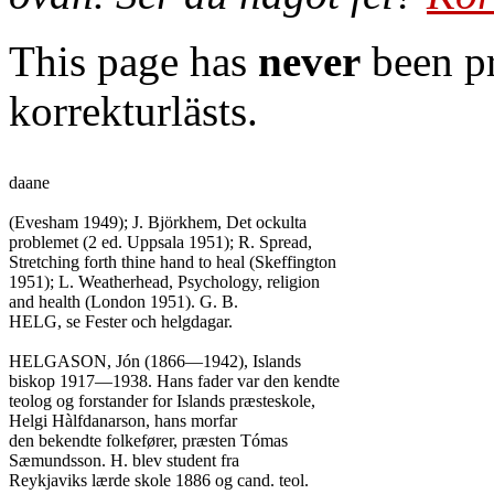
This page has
never
been pr
korrekturlästs.
daane

(Evesham 1949); J. Björkhem, Det ockulta

problemet (2 ed. Uppsala 1951); R. Spread,

Stretching forth thine hand to heal (Skeffington

1951); L. Weatherhead, Psychology, religion

and health (London 1951). G. B.

HELG, se Fester och helgdagar.

HELGASON, Jón (1866—1942), Islands

biskop 1917—1938. Hans fader var den kendte

teolog og forstander for Islands præsteskole,

Helgi Hàlfdanarson, hans morfar

den bekendte folkefører, præsten Tómas

Sæmundsson. H. blev student fra

Reykjaviks lærde skole 1886 og cand. teol.
