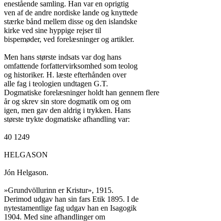
enestående samling. Han var en oprigtig

ven af de andre nordiske lande og knyttede

stærke bånd mellem disse og den islandske

kirke ved sine hyppige rejser til

bispemøder, ved forelæsninger og artikler.

Men hans største indsats var dog hans

omfattende forfattervirksomhed som teolog

og historiker. H. læste efterhånden over

alle fag i teologien undtagen G.T.

Dogmatiske forelæsninger holdt han gennem flere

år og skrev sin store dogmatik om og om

igen, men gav den aldrig i trykken. Hans

største trykte dogmatiske afhandling var:

40 1249

HELGASON

Jón Helgason.

»Grundvöllurinn er Kristur», 1915.

Derimod udgav han sin fars Etik 1895. I de

nytestamentlige fag udgav han en Isagogik

1904. Med sine afhandlinger om
