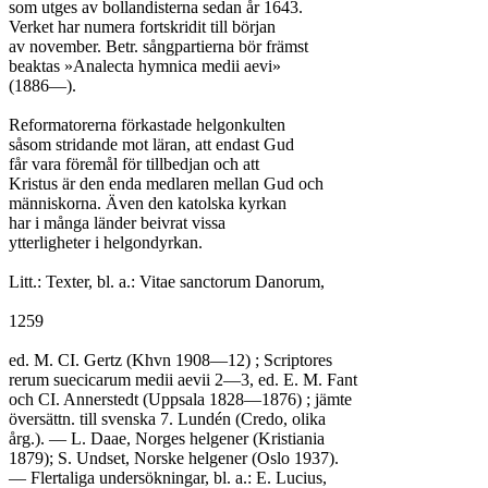
som utges av bollandisterna sedan år 1643.

Verket har numera fortskridit till början

av november. Betr. sångpartierna bör främst

beaktas »Analecta hymnica medii aevi»

(1886—).

Reformatorerna förkastade helgonkulten

såsom stridande mot läran, att endast Gud

får vara föremål för tillbedjan och att

Kristus är den enda medlaren mellan Gud och

människorna. Även den katolska kyrkan

har i många länder beivrat vissa

ytterligheter i helgondyrkan.

Litt.: Texter, bl. a.: Vitae sanctorum Danorum,

1259

ed. M. CI. Gertz (Khvn 1908—12) ; Scriptores

rerum suecicarum medii aevii 2—3, ed. E. M. Fant

och CI. Annerstedt (Uppsala 1828—1876) ; jämte

översättn. till svenska 7. Lundén (Credo, olika

årg.). — L. Daae, Norges helgener (Kristiania

1879); S. Undset, Norske helgener (Oslo 1937).

— Flertaliga undersökningar, bl. a.: E. Lucius,
