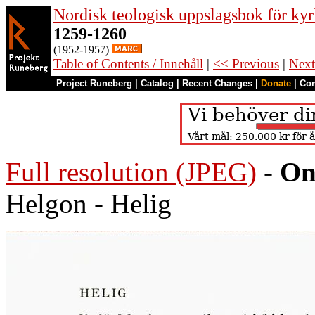
Nordisk teologisk uppslagsbok för kyr
1259-1260
(1952-1957)
Table of Contents / Innehåll
|
<< Previous
|
Next
Project Runeberg
|
Catalog
|
Recent Changes
|
Donate
|
Co
Full resolution (JPEG)
-
On
Helgon - Helig