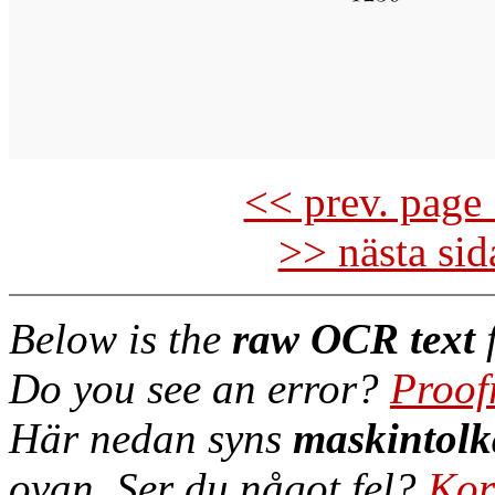
<< prev. page 
>> nästa si
Below is the
raw OCR text
f
Do you see an error?
Proof
Här nedan syns
maskintolk
ovan. Ser du något fel?
Kor