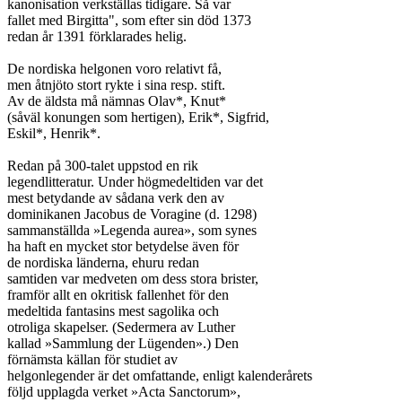
kanonisation verkställas tidigare. Så var

fallet med Birgitta", som efter sin död 1373

redan år 1391 förklarades helig.

De nordiska helgonen voro relativt få,

men åtnjöto stort rykte i sina resp. stift.

Av de äldsta må nämnas Olav*, Knut*

(såväl konungen som hertigen), Erik*, Sigfrid,

Eskil*, Henrik*.

Redan på 300-talet uppstod en rik

legendlitteratur. Under högmedeltiden var det

mest betydande av sådana verk den av

dominikanen Jacobus de Voragine (d. 1298)

sammanställda »Legenda aurea», som synes

ha haft en mycket stor betydelse även för

de nordiska länderna, ehuru redan

samtiden var medveten om dess stora brister,

framför allt en okritisk fallenhet för den

medeltida fantasins mest sagolika och

otroliga skapelser. (Sedermera av Luther

kallad »Sammlung der Lügenden».) Den

förnämsta källan för studiet av

helgonlegender är det omfattande, enligt kalenderårets

följd upplagda verket »Acta Sanctorum»,
