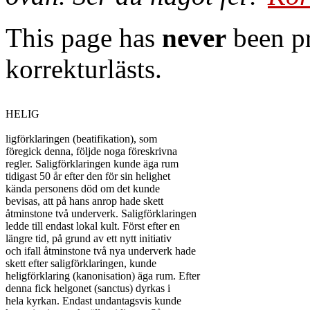
This page has
never
been pr
korrekturlästs.
HELIG

ligförklaringen (beatifikation), som

föregick denna, följde noga föreskrivna

regler. Saligförklaringen kunde äga rum

tidigast 50 år efter den för sin helighet

kända personens död om det kunde

bevisas, att på hans anrop hade skett

åtminstone två underverk. Saligförklaringen

ledde till endast lokal kult. Först efter en

längre tid, på grund av ett nytt initiativ

och ifall åtminstone två nya underverk hade

skett efter saligförklaringen, kunde

heligförklaring (kanonisation) äga rum. Efter

denna fick helgonet (sanctus) dyrkas i

hela kyrkan. Endast undantagsvis kunde
