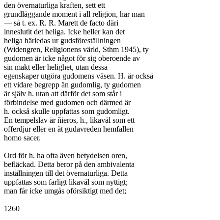
den övernaturliga kraften, sett ett

grundläggande moment i all religion, har man

— så t. ex. R. R. Marett de facto däri

inneslutit det heliga. Icke heller kan det

heliga härledas ur gudsföreställningen

(Widengren, Religionens värld, Sthm 1945), ty

gudomen är icke något för sig oberoende av

sin makt eller helighet, utan dessa

egenskaper utgöra gudomens väsen. H. är också

ett vidare begrepp än gudomlig, ty gudomen

är själv h. utan att därför det som står i

förbindelse med gudomen och därmed är

h. också skulle uppfattas som gudomligt.

En tempelslav är ñieros, h., likaväl som ett

offerdjur eller en åt gudavreden hemfallen

homo sacer.

Ord för h. ha ofta även betydelsen oren,

befläckad. Detta beror på den ambivalenta

inställningen till det övernaturliga. Detta

uppfattas som farligt likaväl som nyttigt;

man får icke umgås oförsiktigt med det;

1260
