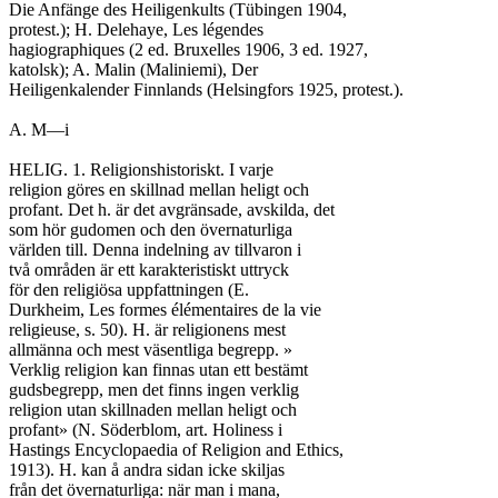
Die Anfänge des Heiligenkults (Tübingen 1904,

protest.); H. Delehaye, Les légendes

hagiographiques (2 ed. Bruxelles 1906, 3 ed. 1927,

katolsk); A. Malin (Maliniemi), Der

Heiligenkalender Finnlands (Helsingfors 1925, protest.).

A. M—i

HELIG. 1. Religionshistoriskt. I varje

religion göres en skillnad mellan heligt och

profant. Det h. är det avgränsade, avskilda, det

som hör gudomen och den övernaturliga

världen till. Denna indelning av tillvaron i

två områden är ett karakteristiskt uttryck

för den religiösa uppfattningen (E.

Durkheim, Les formes élémentaires de la vie

religieuse, s. 50). H. är religionens mest

allmänna och mest väsentliga begrepp. »

Verklig religion kan finnas utan ett bestämt

gudsbegrepp, men det finns ingen verklig

religion utan skillnaden mellan heligt och

profant» (N. Söderblom, art. Holiness i

Hastings Encyclopaedia of Religion and Ethics,

1913). H. kan å andra sidan icke skiljas

från det övernaturliga: när man i mana,
