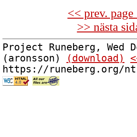
<< prev. page 
>> nästa si
Project Runeberg, Wed D
(aronsson)
(download)
<
https://runeberg.org/nt