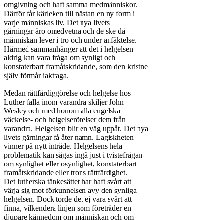
omgivning och haft samma medmänniskor.

Därför får kärleken till nästan en ny form i

varje människas liv. Det nya livets

gärningar äro omedvetna och de ske då

människan lever i tro och under anfäktelse.

Härmed sammanhänger att det i helgelsen

aldrig kan vara fråga om synligt och

konstaterbart framåtskridande, som den kristne

själv förmår iakttaga.

Medan rättfärdiggörelse och helgelse hos

Luther falla inom varandra skiljer John

Wesley och med honom alla engelska

väckelse- och helgelserörelser dem från

varandra. Helgelsen blir en väg uppåt. Det nya

livets gärningar få åter namn. Lagiskheten

vinner på nytt inträde. Helgelsens hela

problematik kan sägas ingå just i tvistefrågan

om synlighet eller osynlighet, konstaterbart

framåtskridande eller trons rättfärdighet.

Det lutherska tänkesättet har haft svårt att

värja sig mot förkunnelsen avy den synliga

helgelsen. Dock torde det ej vara svårt att

finna, vilkendera linjen som företräder en

djupare kännedom om människan och om
