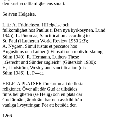
den kristna rättfärdighetens särart.

Se även Helgelse.

Litt.: A. Fridrichsen, ĦHelgelse och

fullkomlighet hos Paulus (i Den nya kyrkosynen, Lund

1945); L. Pinomaa, Sanctification according to

St. Paul (i Lutheran World Review 1950 2:3);

A. Nygren, Simul iustus et peccator hos

Augustinus och Luther (i Filosofi och motivforskning,

Sthm 1940); R. Hermann, Luthers These

,,Gerecht und Sünder zugleich” (Gütersloh 1930);

H, Lindström, Wesley and sanctification (diss.

Sthm 1946). L. P—aa

HELIGA PLATSER förekomma i de flesta

religioner. Över allt där Gud är tillstädes

finns heligheten (se Helig) och en plats där

Gud är nära, är okränkbar och avskild från

vanliga livsyttringar. För att beträda den

1266
