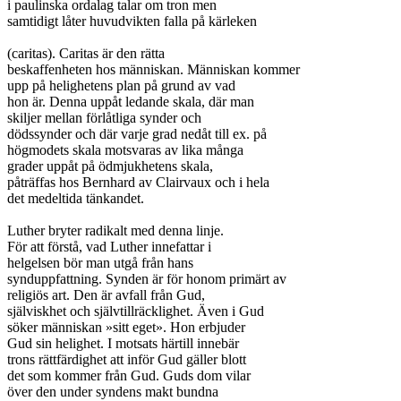
i paulinska ordalag talar om tron men

samtidigt låter huvudvikten falla på kärleken

(caritas). Caritas är den rätta

beskaffenheten hos människan. Människan kommer

upp på helighetens plan på grund av vad

hon är. Denna uppåt ledande skala, där man

skiljer mellan förlåtliga synder och

dödssynder och där varje grad nedåt till ex. på

högmodets skala motsvaras av lika många

grader uppåt på ödmjukhetens skala,

påträffas hos Bernhard av Clairvaux och i hela

det medeltida tänkandet.

Luther bryter radikalt med denna linje.

För att förstå, vad Luther innefattar i

helgelsen bör man utgå från hans

synduppfattning. Synden är för honom primärt av

religiös art. Den är avfall från Gud,

själviskhet och självtillräcklighet. Även i Gud

söker människan »sitt eget». Hon erbjuder

Gud sin helighet. I motsats härtill innebär

trons rättfärdighet att inför Gud gäller blott

det som kommer från Gud. Guds dom vilar

över den under syndens makt bundna
