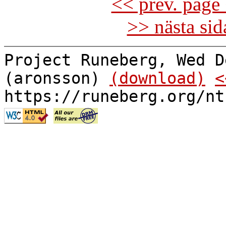
<< prev. page 
>> nästa si
Project Runeberg, Wed D
(aronsson)
(download)
<
https://runeberg.org/nt