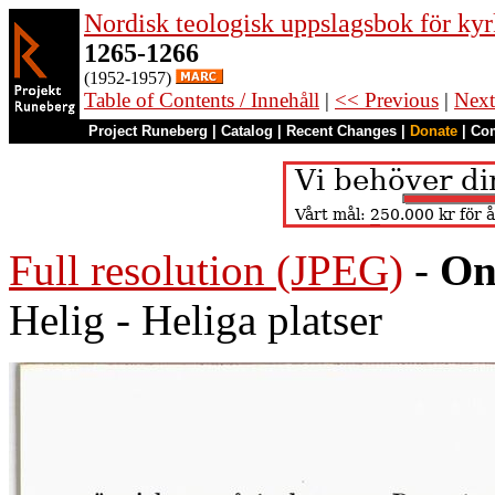
Nordisk teologisk uppslagsbok för kyr
1265-1266
(1952-1957)
Table of Contents / Innehåll
|
<< Previous
|
Next
Project Runeberg
|
Catalog
|
Recent Changes
|
Donate
|
Co
Full resolution (JPEG)
-
On
Helig - Heliga platser