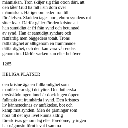
människan. Tron skiljer sig från otron däri, att

den låter Gud ha rätt i sin dom över

människan. Härigenom leder tron till

förlåtelsen. Skulden tages bort, ehuru syndens rot

sitter kvar. Därför gäller för den kristne att

han samtidigt är fri från synd och betungad

av synd. Han är samtidigt syndare och

rättfärdig men bäggedera totalt. Trons

rättfärdighet är alltigenom en främmande

rättfärdighet, och den kan vara vår endast

genom tro. Därför varken kan eller behöver

1265

HELIGA PLATSER

den kristne äga en fullkomlighet som

manifesterar sig i det yttre. Den lutherska

trosåskådningen innebär dock ingen öppen

fullmakt att framhärda i synd. Den kristnes

liv kännetecknas av anfäktelse, bot och

kamp mot synden. Men de gärningar som

höra till det nya livet kunna aldrig

föreskrivas genom lag eller föredöme, ty ingen

har någonsin förut levat i samma
