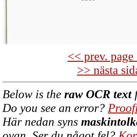
<< prev. page 
>> nästa si
Below is the
raw OCR text
f
Do you see an error?
Proof
Här nedan syns
maskintolk
ovan. Ser du något fel?
Kor