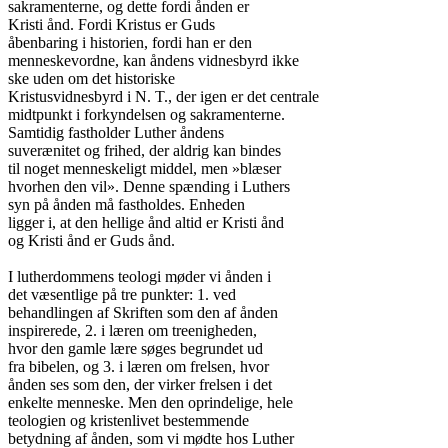
sakramenterne, og dette fordi ånden er

Kristi ånd. Fordi Kristus er Guds

åbenbaring i historien, fordi han er den

menneskevordne, kan åndens vidnesbyrd ikke

ske uden om det historiske

Kristusvidnesbyrd i N. T., der igen er det centrale

midtpunkt i forkyndelsen og sakramenterne.

Samtidig fastholder Luther åndens

suverænitet og frihed, der aldrig kan bindes

til noget menneskeligt middel, men »blæser

hvorhen den vil». Denne spænding i Luthers

syn på ånden må fastholdes. Enheden

ligger i, at den hellige ånd altid er Kristi ånd

og Kristi ånd er Guds ånd.

I lutherdommens teologi møder vi ånden i

det væsentlige på tre punkter: 1. ved

behandlingen af Skriften som den af ånden

inspirerede, 2. i læren om treenigheden,

hvor den gamle lære søges begrundet ud

fra bibelen, og 3. i læren om frelsen, hvor

ånden ses som den, der virker frelsen i det

enkelte menneske. Men den oprindelige, hele

teologien og kristenlivet bestemmende

betydning af ånden, som vi mødte hos Luther
