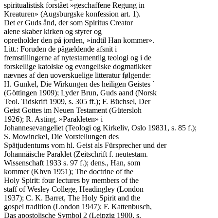
spiritualistisk forstået »geschaffene Regung in

Kreaturen» (Augsburgske konfession art. 1).

Det er Guds ånd, der som Spiritus Creator

alene skaber kirken og styrer og

opretholder den på jorden, »indtil Han kommer».

Litt.: Foruden de pågældende afsnit i

fremstillingerne af nytestamentlig teologi og i de

forskellige katolske og evangeliske dogmatikker

nævnes af den uoverskuelige litteratur følgende:

H. Gunkel, Die Wirkungen des heiligen Geistes `

(Göttingen 1909); Lyder Brun, Guds aand (Norsk

Teol. Tidskrift 1909, s. 305 ff.); F. Büchsel, Der

Geist Gottes im Neuen Testament (Gütersloh

1926); R. Asting, »Parakleten» i

Johannesevangeliet (Teologi og Kirkeliv, Oslo 19831, s. 85 f.);

S. Mowinckel, Die Vorstellungen des

Spätjudentums vom hl. Geist als Fürsprecher und der

Johannäische Paraklet (Zeitschrift f. neutestam.

Wissenschaft 1933 s. 97 f.); dens., Han, som

kommer (Khvn 1951); The doctrine of the

Holy Spirit: four lectures by members of the

staff of Wesley College, Headingley (London

1937); C. K. Barret, The Holy Spirit and the

gospel tradition (London 1947); F. Kattenbusch,

Das apostolische Symbol 2 (Leipzig 1900, s.
