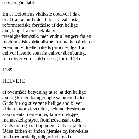
selv, er gået tabt.

En af teologiens vigtigste opgaver i dag

er at trænge ind i den bibelsk realistiske,

reformatoriske forstäelse af den hellige

ånd, langt fra en spekulativ

treenighedsmystik, men endnu længere fra en

modernistisk spiritualisme, for hvilken ånden er

»den individuelle friheds princip», løst fra

enhver historie som fra enhver åbenbaring,

fra enhver ydre skikkelse og form. Det er

1289

HELVETE

af overmåde betydning at se, at den hellige

ånd og kirken hænger nøje sammen. Uden

Guds frie og suveræne hellige ånd bliver

kirken, hvor »levende», bekendelsestro og

sakramental den end er, kun en religiøs,

menneskelig styret fromhedsanstalt uden

Guds ord og kraft og uden Guds forjættelse.

Uden kirken er ånden hjemløs og forveksles

med menneskelig religiøsitet, med en
