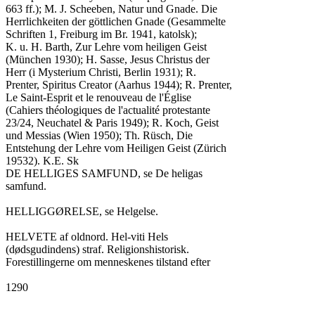
663 ff.); M. J. Scheeben, Natur und Gnade. Die

Herrlichkeiten der göttlichen Gnade (Gesammelte

Schriften 1, Freiburg im Br. 1941, katolsk);

K. u. H. Barth, Zur Lehre vom heiligen Geist

(München 1930); H. Sasse, Jesus Christus der

Herr (i Mysterium Christi, Berlin 1931); R.

Prenter, Spiritus Creator (Aarhus 1944); R. Prenter,

Le Saint-Esprit et le renouveau de l'Église

(Cahiers théologiques de l'actualité protestante

23/24, Neuchatel & Paris 1949); R. Koch, Geist

und Messias (Wien 1950); Th. Rüsch, Die

Entstehung der Lehre vom Heiligen Geist (Zürich

19532). K.E. Sk

DE HELLIGES SAMFUND, se De heligas

samfund.

HELLIGGØRELSE, se Helgelse.

HELVETE af oldnord. Hel-viti Hels

(dødsgudindens) straf. Religionshistorisk.

Forestillingerne om menneskenes tilstand efter

1290
