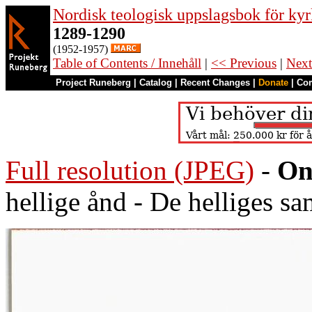
Nordisk teologisk uppslagsbok för kyr
1289-1290
(1952-1957)
Table of Contents / Innehåll
|
<< Previous
|
Next
Project Runeberg
|
Catalog
|
Recent Changes
|
Donate
|
Co
Full resolution (JPEG)
-
On
hellige ånd - De helliges sa