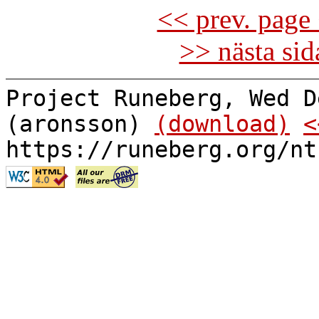
<< prev. page 
>> nästa si
Project Runeberg, Wed D
(aronsson)
(download)
<
https://runeberg.org/nt