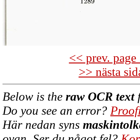
<< prev. page 
>> nästa si
Below is the
raw OCR text
f
Do you see an error?
Proof
Här nedan syns
maskintolk
ovan. Ser du något fel?
Kor