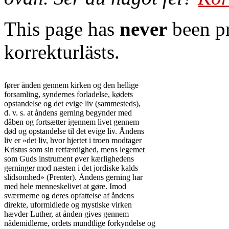
This page has
never
been pr
korrekturlästs.
fører ånden gennem kirken og den hellige

forsamling, syndernes forladelse, kødets

opstandelse og det evige liv (sammesteds),

d. v. s. at åndens gerning begynder med

dåben og fortsætter igennem livet gennem

død og opstandelse til det evige liv. Åndens

liv er »det liv, hvor hjertet i troen modtager

Kristus som sin retfærdighed, mens legemet

som Guds instrument øver kærlighedens

gerninger mod næsten i det jordiske kalds

slidsomhed» (Prenter). Åndens gerning har

med hele menneskelivet at gøre. Imod

sværmerne og deres opfattelse af åndens

direkte, uformidlede og mystiske virken

hævder Luther, at ånden gives gennem

nådemidlerne, ordets mundtlige forkyndelse og
