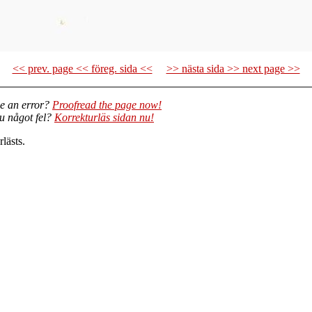
<< prev. page << föreg. sida <<
>> nästa sida >> next page >>
e an error?
Proofread the page now!
du något fel?
Korrekturläs sidan nu!
lästs.