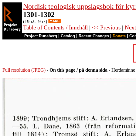
Nordisk teologisk uppslagsbok för kyr
1301-1302
(1952-1957)
Table of Contents / Innehåll
|
<< Previous
|
Next
Project Runeberg
|
Catalog
|
Recent Changes
|
Donate
|
Co
Full resolution (JPEG)
-
On this page / på denna sida
- Herdaminne 