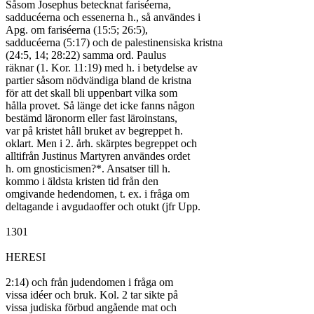
Såsom Josephus betecknat fariséerna,

sadducéerna och essenerna h., så användes i

Apg. om fariséerna (15:5; 26:5),

sadducéerna (5:17) och de palestinensiska kristna

(24:5, 14; 28:22) samma ord. Paulus

räknar (1. Kor. 11:19) med h. i betydelse av

partier såsom nödvändiga bland de kristna

för att det skall bli uppenbart vilka som

hålla provet. Så länge det icke fanns någon

bestämd läronorm eller fast läroinstans,

var på kristet håll bruket av begreppet h.

oklart. Men i 2. årh. skärptes begreppet och

alltifrån Justinus Martyren användes ordet

h. om gnosticismen?*. Ansatser till h.

kommo i äldsta kristen tid från den

omgivande hedendomen, t. ex. i fråga om

deltagande i avgudaoffer och otukt (jfr Upp.

1301

HERESI

2:14) och från judendomen i fråga om

vissa idéer och bruk. Kol. 2 tar sikte på

vissa judiska förbud angående mat och
