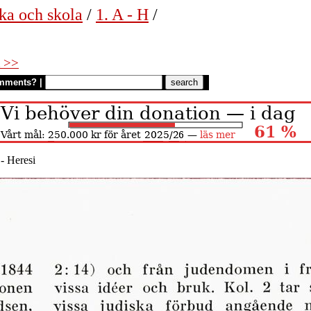
ka och skola
/
1. A - H
/
 >>
mments?
|
- Heresi