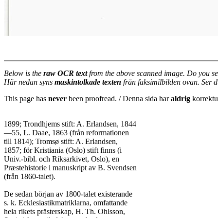
Below is the
raw OCR text
from the above scanned image. Do you se
Här nedan syns
maskintolkade texten
från faksimilbilden ovan. Ser 
This page has
never
been proofread. / Denna sida har
aldrig
korrektur
1899; Trondhjems stift: A. Erlandsen, 1844

—55, L. Daae, 1863 (från reformationen

till 1814); Tromsø stift: A. Erlandsen,

1857; för Kristiania (Oslo) stift finns (i

Univ.-bibl. och Riksarkivet, Oslo), en

Præstehistorie i manuskript av B. Svendsen

(från 1860-talet).

De sedan början av 1800-talet existerande

s. k. Ecklesiastikmatriklarna, omfattande

hela rikets prästerskap, H. Th. Ohlsson,
