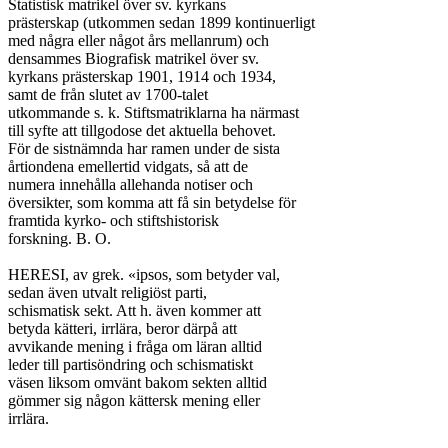
Statistisk matrikel över sv. kyrkans

prästerskap (utkommen sedan 1899 kontinuerligt

med några eller något års mellanrum) och

densammes Biografisk matrikel över sv.

kyrkans prästerskap 1901, 1914 och 1934,

samt de från slutet av 1700-talet

utkommande s. k. Stiftsmatriklarna ha närmast

till syfte att tillgodose det aktuella behovet.

För de sistnämnda har ramen under de sista

årtiondena emellertid vidgats, så att de

numera innehålla allehanda notiser och

översikter, som komma att få sin betydelse för

framtida kyrko- och stiftshistorisk

forskning. B. O.

HERESI, av grek. «ipsos, som betyder val,

sedan även utvalt religiöst parti,

schismatisk sekt. Att h. även kommer att

betyda kätteri, irrlära, beror därpå att

avvikande mening i fråga om läran alltid

leder till partisöndring och schismatiskt

väsen liksom omvänt bakom sekten alltid

gömmer sig någon kättersk mening eller

irrlära.
