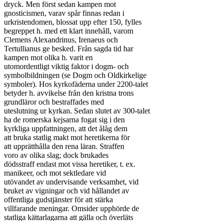
dryck. Men först sedan kampen mot

gnosticismen, varav spår finnas redan i

urkristendomen, blossat upp efter 150, fylles

begreppet h. med ett klart innehåll, varom

Clemens Alexandrinus, Irenaeus och

Tertullianus ge besked. Från sagda tid har

kampen mot olika h. varit en

utomordentligt viktig faktor i dogm- och

symbolbildningen (se Dogm och Oldkirkelige

symboler). Hos kyrkofäderna under 2200-talet

betyder h. avvikelse från den kristna trons

grundläror och bestraffades med

uteslutning ur kyrkan. Sedan slutet av 300-talet

ha de romerska kejsarna fogat sig i den

kyrkliga uppfattningen, att det ålåg dem

att bruka statlig makt mot heretikerna för

att upprätthålla den rena läran. Straffen

voro av olika slag; dock brukades

dödsstraff endast mot vissa heretiker, t. ex.

manikeer, och mot sektledare vid

utövandet av undervisande verksamhet, vid

bruket av vigningar och vid hållandet av

offentliga gudstjänster för att stärka

villfarande meningar. Omsider upphörde de

statliga kättarlagarna att gälla och överläts
