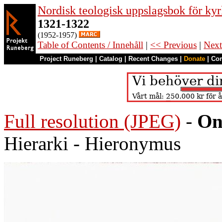
Nordisk teologisk uppslagsbok för kyr
1321-1322
(1952-1957)
Table of Contents / Innehåll
|
<< Previous
|
Next
Project Runeberg
|
Catalog
|
Recent Changes
|
Donate
|
Co
Full resolution (JPEG)
-
On
Hierarki - Hieronymus