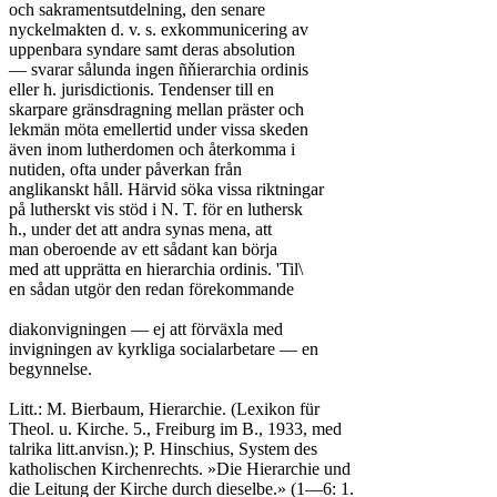
och sakramentsutdelning, den senare

nyckelmakten d. v. s. exkommunicering av

uppenbara syndare samt deras absolution

— svarar sålunda ingen ñňierarchia ordinis

eller h. jurisdictionis. Tendenser till en

skarpare gränsdragning mellan präster och

lekmän möta emellertid under vissa skeden

även inom lutherdomen och återkomma i

nutiden, ofta under påverkan från

anglikanskt håll. Härvid söka vissa riktningar

på lutherskt vis stöd i N. T. för en luthersk

h., under det att andra synas mena, att

man oberoende av ett sådant kan börja

med att upprätta en hierarchia ordinis. 'Til\

en sådan utgör den redan förekommande

diakonvigningen — ej att förväxla med

invigningen av kyrkliga socialarbetare — en

begynnelse.

Litt.: M. Bierbaum, Hierarchie. (Lexikon für

Theol. u. Kirche. 5., Freiburg im B., 1933, med

talrika litt.anvisn.); P. Hinschius, System des

katholischen Kirchenrechts. »Die Hierarchie und

die Leitung der Kirche durch dieselbe.» (1—6: 1.
