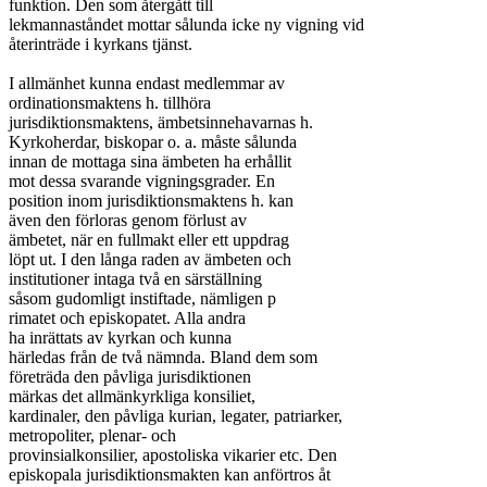
funktion. Den som återgått till

lekmannaståndet mottar sålunda icke ny vigning vid

återinträde i kyrkans tjänst.

I allmänhet kunna endast medlemmar av

ordinationsmaktens h. tillhöra

jurisdiktionsmaktens, ämbetsinnehavarnas h.

Kyrkoherdar, biskopar o. a. måste sålunda

innan de mottaga sina ämbeten ha erhållit

mot dessa svarande vigningsgrader. En

position inom jurisdiktionsmaktens h. kan

även den förloras genom förlust av

ämbetet, när en fullmakt eller ett uppdrag

löpt ut. I den långa raden av ämbeten och

institutioner intaga två en särställning

såsom gudomligt instiftade, nämligen p

rimatet och episkopatet. Alla andra

ha inrättats av kyrkan och kunna

härledas från de två nämnda. Bland dem som

företräda den påvliga jurisdiktionen

märkas det allmänkyrkliga konsiliet,

kardinaler, den påvliga kurian, legater, patriarker,

metropoliter, plenar- och

provinsialkonsilier, apostoliska vikarier etc. Den

episkopala jurisdiktionsmakten kan anförtros åt
