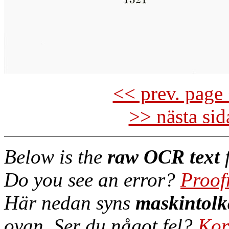
<< prev. page 
>> nästa si
Below is the
raw OCR text
f
Do you see an error?
Proof
Här nedan syns
maskintolk
ovan. Ser du något fel?
Kor