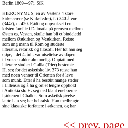
Berlin 1869—97). SiK

HIERONYMUS, en av Vestens 4 store

kirkelærere (se Kirkefedre), f. i 340-årene

(344?), d. 420. Født og oppvokset i en

kristen familie i Dalmatia på grensen mellom

Østen og Vesten, skulle han bli et bindeledd

mellom Østkirken og Vestkirken. Reiste

som ung mann til Rom og studerte

litteratur, retorikk og filosofi. Her lot han seg

døpe; i det 4. årh. var utsettelse av dåpen

til voksen alder alminnelig. Opptatt med

litterære studier i Gallia (Trier) bestemte

H. seg for det asketiske liv. 373 reiste han

med noen venner til Orienten for å leve

som munk. Etter å ha besøkt mange steder

i Lilleasia og å ha gjort et lengre opphold

i Antiokia slo H. seg ned blant eneboerne

i ørkenen i Chalkis. Som asketisk øvelse

lærte han seg her hebraisk. Han medbragte

sine klassiske forfattere i ørkenen, og har

<< prev. page 