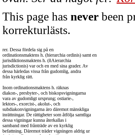
This page has
never
been pr
korrekturlästs.
rer. Dessa fördela sig på en

ordinationsmaktens h. (hierarchia ordinis) samt en

jurisdiktionsmaktens h. (ñAierarchia

jurisdictionis) var och en med sina grader. Av

dessa härledas vissa från gudomlig, andra

från kyrklig rätt.

Inom ordinationsmaktens h. räknas

diakon-, presbyter-, och biskopsvigningarna

vara av gudomligt ursprung; ostiarie-,

lektors-, exorcist-, akolut-, och

subdiakonvigningarna äro däremot mänskliga

inrättningar. De rättigheter som åtfölja samtliga

dessa vigningar kunna återkallas i

samband med frånträde av en kyrklig

befattning. Däremot träder vigningen aldrig ur
