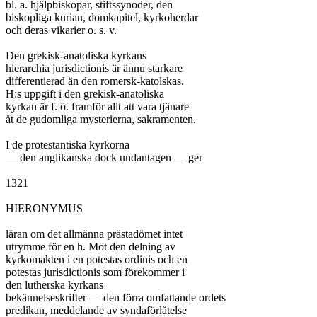
bl. a. hjälpbiskopar, stiftssynoder, den

biskopliga kurian, domkapitel, kyrkoherdar

och deras vikarier o. s. v.

Den grekisk-anatoliska kyrkans

hierarchia jurisdictionis är ännu starkare

differentierad än den romersk-katolskas.

H:s uppgift i den grekisk-anatoliska

kyrkan är f. ö. framför allt att vara tjänare

åt de gudomliga mysterierna, sakramenten.

I de protestantiska kyrkorna

— den anglikanska dock undantagen — ger

1321

HIERONYMUS

läran om det allmänna prästadömet intet

utrymme för en h. Mot den delning av

kyrkomakten i en potestas ordinis och en

potestas jurisdictionis som förekommer i

den lutherska kyrkans

bekännelseskrifter — den förra omfattande ordets

predikan, meddelande av syndaförlåtelse
