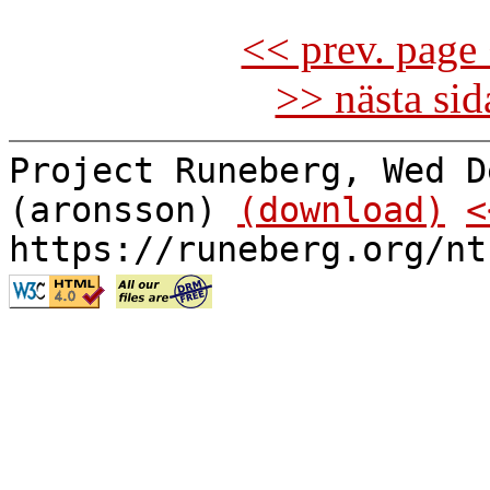
<< prev. page 
>> nästa si
Project Runeberg, Wed D
(aronsson)
(download)
<
https://runeberg.org/nt