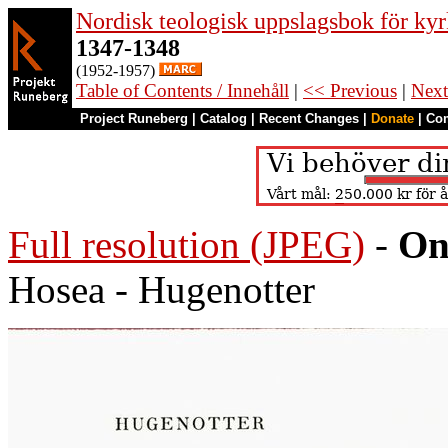
Nordisk teologisk uppslagsbok för kyr
1347-1348
(1952-1957)
Table of Contents / Innehåll
|
<< Previous
|
Next
Project Runeberg
|
Catalog
|
Recent Changes
|
Donate
|
Co
Full resolution (JPEG)
-
On
Hosea - Hugenotter