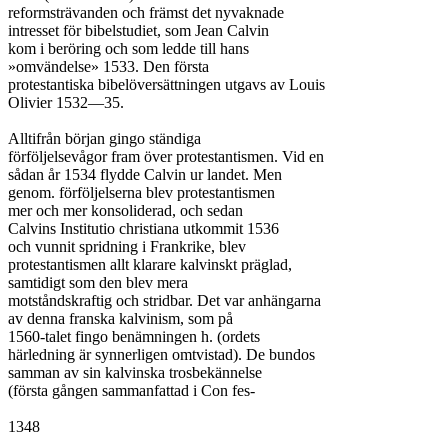
reformsträvanden och främst det nyvaknade

intresset för bibelstudiet, som Jean Calvin

kom i beröring och som ledde till hans

»omvändelse» 1533. Den första

protestantiska bibelöversättningen utgavs av Louis

Olivier 1532—35.

Alltifrån början gingo ständiga

förföljelsevågor fram över protestantismen. Vid en

sådan år 1534 flydde Calvin ur landet. Men

genom. förföljelserna blev protestantismen

mer och mer konsoliderad, och sedan

Calvins Institutio christiana utkommit 1536

och vunnit spridning i Frankrike, blev

protestantismen allt klarare kalvinskt präglad,

samtidigt som den blev mera

motståndskraftig och stridbar. Det var anhängarna

av denna franska kalvinism, som på

1560-talet fingo benämningen h. (ordets

härledning är synnerligen omtvistad). De bundos

samman av sin kalvinska trosbekännelse

(första gången sammanfattad i Con fes-

1348
