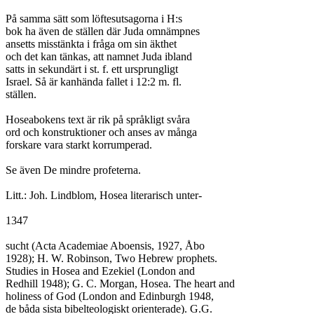
På samma sätt som löftesutsagorna i H:s

bok ha även de ställen där Juda omnämpnes

ansetts misstänkta i fråga om sin äkthet

och det kan tänkas, att namnet Juda ibland

satts in sekundärt i st. f. ett ursprungligt

Israel. Så är kanhända fallet i 12:2 m. fl.

ställen.

Hoseabokens text är rik på språkligt svåra

ord och konstruktioner och anses av många

forskare vara starkt korrumperad.

Se även De mindre profeterna.

Litt.: Joh. Lindblom, Hosea literarisch unter-

1347

sucht (Acta Academiae Aboensis, 1927, Åbo

1928); H. W. Robinson, Two Hebrew prophets.

Studies in Hosea and Ezekiel (London and

Redhill 1948); G. C. Morgan, Hosea. The heart and

holiness of God (London and Edinburgh 1948,

de båda sista bibelteologiskt orienterade). G.G.
