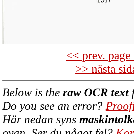
<< prev. page 
>> nästa si
Below is the
raw OCR text
f
Do you see an error?
Proof
Här nedan syns
maskintolk
ovan. Ser du något fel?
Kor