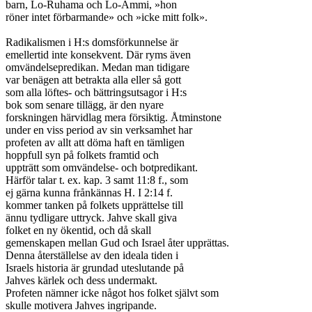
barn, Lo-Ruhama och Lo-Ammi, »hon

röner intet förbarmande» och »icke mitt folk».

Radikalismen i H:s domsförkunnelse är

emellertid inte konsekvent. Där ryms även

omvändelsepredikan. Medan man tidigare

var benägen att betrakta alla eller så gott

som alla löftes- och bättringsutsagor i H:s

bok som senare tillägg, är den nyare

forskningen härvidlag mera försiktig. Åtminstone

under en viss period av sin verksamhet har

profeten av allt att döma haft en tämligen

hoppfull syn på folkets framtid och

uppträtt som omvändelse- och botpredikant.

Härför talar t. ex. kap. 3 samt 11:8 f., som

ej gärna kunna frånkännas H. I 2:14 f.

kommer tanken på folkets upprättelse till

ännu tydligare uttryck. Jahve skall giva

folket en ny ökentid, och då skall

gemenskapen mellan Gud och Israel åter upprättas.

Denna återställelse av den ideala tiden i

Israels historia är grundad uteslutande på

Jahves kärlek och dess undermakt.

Profeten nämner icke något hos folket självt som

skulle motivera Jahves ingripande.
