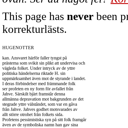
This page has
never
been pr
korrekturlästs.
HUGENOTTER

kan. Ansvaret härför faller tyngst på

prästerna som svikit sin plikt att undervisa och

vägleda folket. Under intryck av de yttre

politiska händelserna riktade H. sin

uppmärksamhet även mot de styrande i landet.

I deras förbindelser med främmande folk

ser profeten en ny form för avfallet från

Jahve. Särskilt bjärt framstår denna

allmänna depravation mot bakgrunden av det

stegrade yttre välståndet, som var en gåva

från Jahve. Jahves godhet motsvarades av

allt större otrohet från folkets sida.

Profetens pessimistiska syn på sitt folk framgår

även av de symboliska namn han gav sina
