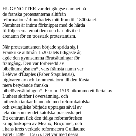
HUGENOTTER var det gängse namnet på

de franska protestanterna alltifrån

reformationsårhundradets mitt fram till 1800-talet.

Namhnet är intimt förknippat med de hårda

förföljelserna emot dem och har blivit ett

ärenamn för en trosstark protestantism.

När protestantismen började sprida sig i

Frankrike alltifrån 1520-talets tidigaste år,

ägde den gynnsamma förutsättningar för

framgång. Den var förberedd av

bibelhumanismen*, vars främsta namn var

Lefèvre d'Étaples (Faber Stapulensis),

utgivaren av och kommentatorn till den första

mera betydande franska

bibelöversättningen*. Fr.o.m. 1519 utkommo ett flertal av

Luthers skrifter i översättning, och

lutherska tankar blandade med reformkatolska

och zwingliska började upptagas såväl av

lekmän som av det katolska prästerskapet.

Ett centrum fick den tidiga reformrörelsen

kring biskopen av Meaux, Briçonnet, och

i hans krets verkade reformatorn Guillaume

Farel (1489—1565). Det var med dessa
