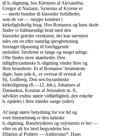
til h.-digtning, hos Klemens af Alexandria,

Gregor af Nazianz, Synesius af Kyrene er

— stærkt bundne til klassiske forbilleder,

som de var — næppe kommet i

kirkeligfolkelig brug. Hos Romanos og hans skole

finder vi fuldstændigt brud med den

klassiske græske verskunst, der kan nærmest

tales om en efter naturlig sprogbetoning

foretaget tilpasning til foreliggende

melodier. Stroferne er lange og meget talrige.

Ofte findes store skønheder. Den

tidligtbyzantinske h.-digtning vinder flere og

flere beundrere. Et af Romanos’ berømteste

digte, hans jule-h., er oversat til svensk af

Hj. Gullberg. Den sen-byzantinske

kirkedigtning (8.—12. årh.), Johannes af

Damaskus, Kosmas af Jerusalem m. fl.,

udvikler endnu større vidtløftighed, den enkelte

h. opdeles i flere mindre sange (oder).

Af langt større betydning for vor tid og

vore himmelstrøg er den latinske

h.-digtning. Banebryderen og vejviseren er her —

efter en alt for lærd begyndelse hos

Hilarius af Poitiers — Ambrosius*. Hans
