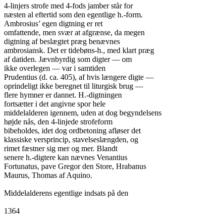
4-linjers strofe med 4-fods jamber står for

næsten al eftertid som den egentlige h.-form.

Ambrosius’ egen digtning er ret

omfattende, men svær at afgrænse, da megen

digtning af beslægtet præg benævnes

ambrosiansk. Det er tidebøns-h., med klart præg

af datiden. Jævnbyrdig som digter — om

ikke overlegen — var i samtiden

Prudentius (d. ca. 405), af hvis længere digte —

oprindeligt ikke beregnet til liturgisk brug —

flere hymner er dannet. H.-digtningen

fortsætter i det angivne spor hele

middelalderen igennem, uden at dog begyndelsens

højde nås, den 4-linjede strofeform

bibeholdes, idet dog ordbetoning afløser det

klassiske versprincip, stavelseslængden, og

rimet fæstner sig mer og mer. Blandt

senere h.-digtere kan nævnes Venantius

Fortunatus, pave Gregor den Store, Hrabanus

Maurus, Thomas af Aquino.

Middelalderens egentlige indsats på den

1364
