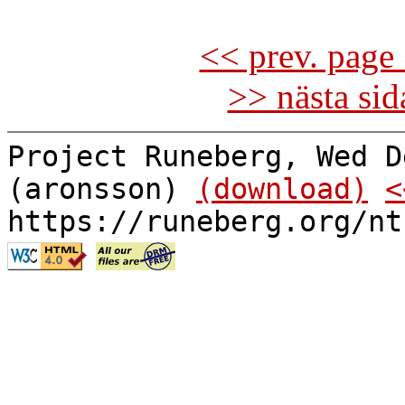
<< prev. page 
>> nästa si
Project Runeberg, Wed D
(aronsson)
(download)
<
https://runeberg.org/nt