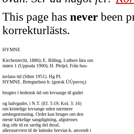
This page has
never
been pr
korrekturlästs.
HYMNE

Kirchenrecht, 1886); E. Billing, Luthers lära om

staten 1 (Uppsala 1900); H. Pleijel, Från hus-

tavlans tid (Sthm 1951). Hg PI.

HYMNE. Betegnelsen h. (græsk ÜÚpuvoç)

brugtes i hedensk tid om lovsange til guder

og halvguder, i N.T. (Ef. 5:19; Kol. 3: 16)

om kristelige lovsange uden nærmere

artsbegrænsning. Ordet kan bruges om den

meste kirkelige sangdigtning, afgrænses

dog ofte til en særlig del deraf,

allersnævrest til de latinske breviar-h. anvendt i
