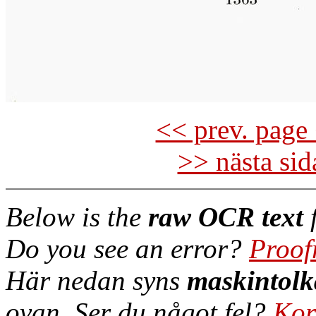
<< prev. page 
>> nästa si
Below is the
raw OCR text
f
Do you see an error?
Proof
Här nedan syns
maskintolk
ovan. Ser du något fel?
Kor