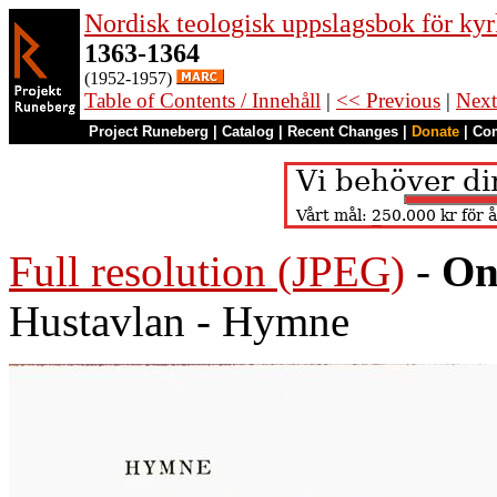
Nordisk teologisk uppslagsbok för kyr
1363-1364
(1952-1957)
Table of Contents / Innehåll
|
<< Previous
|
Next
Project Runeberg
|
Catalog
|
Recent Changes
|
Donate
|
Co
Full resolution (JPEG)
-
On
Hustavlan - Hymne