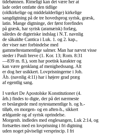
tidebønnen. Rimeligt kan det være her at

lade ordet omfatte den tidlige

(oldkirkelige og middelalderlige) kirkelige

sangdigtning på de tre hovedsprog syrisk, græsk,

latin. Mange digtninge, der først forefindes

på græsk, har syrisk (aramæisk) forlæg,

således de digteriske indslag i N.T. navnlig

de såkaldte Cantica i Luk. 1. og 2. kap.,

der viser nær forbindelse med

gammeltestamentlige salmer. Man har nævnt visse

steder i Pauli breve (1. Kor. 13; Rom. 8:31

—839 m. fl.), som har poetisk karakter og

kan være genklang af menighedssang. Alt

er dog her usikkert. Lovprisningerne i Joh.

Äb. (navnlig 4:11) har i højere grad præg

af egentlig sang.

I værket De Apostolske Konstitutioner (4.

årh.) findes to digte, der på det nærmeste

er beslægtede med nytestamentlige h. og h.-

tilløb, en morgen- og en aften-h., sikkert

ældgamle og af syrisk oprindelse.

Morgenh. indledes med englesangen, Luk 2:14, og

fortsættes med en lovprisning i fri digtning

uden noget påviseligt versprincip. I fri
