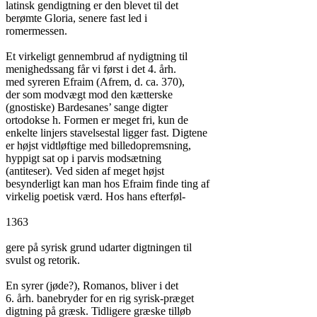
latinsk gendigtning er den blevet til det

berømte Gloria, senere fast led i

romermessen.

Et virkeligt gennembrud af nydigtning til

menighedssang får vi først i det 4. årh.

med syreren Efraim (Afrem, d. ca. 370),

der som modvægt mod den kætterske

(gnostiske) Bardesanes’ sange digter

ortodokse h. Formen er meget fri, kun de

enkelte linjers stavelsestal ligger fast. Digtene

er højst vidtløftige med billedopremsning,

hyppigt sat op i parvis modsætning

(antiteser). Ved siden af meget højst

besynderligt kan man hos Efraim finde ting af

virkelig poetisk værd. Hos hans efterføl-

1363

gere på syrisk grund udarter digtningen til

svulst og retorik.

En syrer (jøde?), Romanos, bliver i det

6. årh. banebryder for en rig syrisk-præget

digtning på græsk. Tidligere græske tilløb
