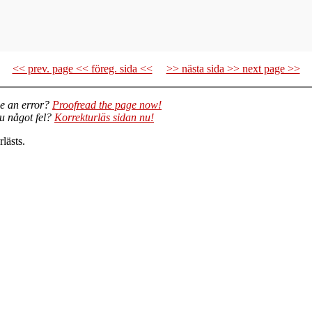
<< prev. page << föreg. sida <<
>> nästa sida >> next page >>
e an error?
Proofread the page now!
du något fel?
Korrekturläs sidan nu!
lästs.