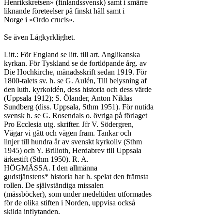
Henrikskretsen» (finlandssvensk) samt i smärre

liknande företeelser på finskt håll samt i

Norge i »Ordo crucis».

Se även Lågkyrklighet.

Litt.: För England se litt. till art. Anglikanska

kyrkan. För Tyskland se de fortlöpande årg. av

Die Hochkirche, månadsskrift sedan 1919. För

1800-talets sv. h. se G. Aulén, Till belysning af

den luth. kyrkoidén, dess historia och dess värde

(Uppsala 1912); S. Ölander, Anton Niklas

Sundberg (diss. Uppsala, Sthm 1951). För nutida

svensk h. se G. Rosendals o. övriga på förlaget

Pro Ecclesia utg. skrifter. Jfr V. Södergren,

Vägar vi gått och vägen fram. Tankar och

linjer till hundra år av svenskt kyrkoliv (Sthm

1945) och Y. Brilioth, Herdabrev till Uppsala

ärkestift (Sthm 1950). R. A.

HÖGMÄSSA. I den allmänna

gudstjänstens* historia har h. spelat den främsta

rollen. De självständiga missalen

(mässböcker), som under medeltiden utformades

för de olika stiften i Norden, uppvisa också

skilda inflytanden.
