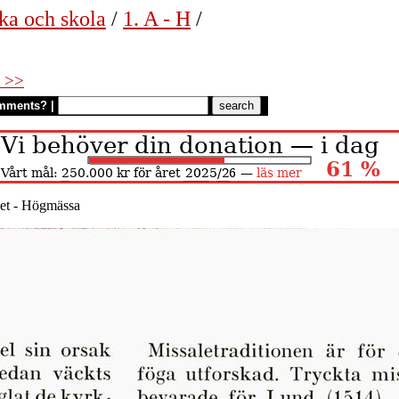
ka och skola
/
1. A - H
/
 >>
mments?
|
et - Högmässa