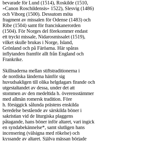
bevarade för Lund (1514), Roskilde (1510,

»Canon Roschildensis» 1522), Slesvig (1486)

och Viborg (1500). Dessutom möta

fragment av missalen för Odense (1483) och

Ribe (1504) samt för franciskanerorden

(1504). För Norges del förekommer endast

ett tryckt missale, Nidarosmissalet (1519),

vilket skulle brukas i Norge, Island,

Grönland och på Färöarna. Här spåras

inflytanden framför allt från England och

Frankrike.

Skillnaderna mellan stiftstraditionerna i

de nordiska länderna hänför sig

huvudsakligen till olika helgdagars firande och

utgestaltandet av dessa, under det att

stommen av den medeltida h. överensstämmer

med allmän romersk tradition. Före

h. försiggick sålunda prästens enskilda

beredelse bestående av särskilda böner i

sakristian vid de liturgiska plaggens

påtagande, hans böner inför altaret, vari ingick

en syndabekännelse*, samt slutligen hans

incensering (välsigna med rökelse) och

kyssande av altaret. Själva mässan började
