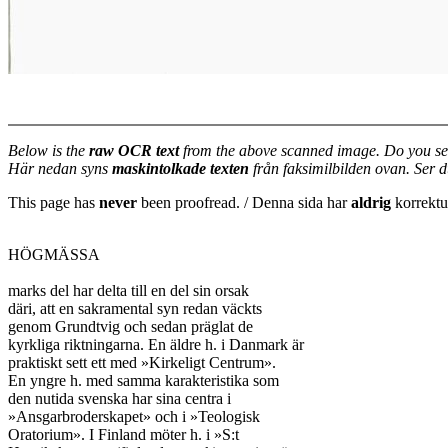
Below is the
raw OCR text
from the above scanned image. Do you se
Här nedan syns
maskintolkade texten
från faksimilbilden ovan. Ser 
This page has
never
been proofread. / Denna sida har
aldrig
korrektur
HÖGMÄSSA

marks del har delta till en del sin orsak

däri, att en sakramental syn redan väckts

genom Grundtvig och sedan präglat de

kyrkliga riktningarna. En äldre h. i Danmark är

praktiskt sett ett med »Kirkeligt Centrum».

En yngre h. med samma karakteristika som

den nutida svenska har sina centra i

»Ansgarbroderskapet» och i »Teologisk

Oratorium». I Finland möter h. i »S:t
