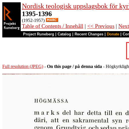
Nordisk teologisk uppslagsbok för kyr
1395-1396
(1952-1957)
Table of Contents / Innehåll
|
<< Previous
|
Next
Project Runeberg
|
Catalog
|
Recent Changes
|
Donate
|
Co
Full resolution (JPEG)
-
On this page / på denna sida
- Högkyrkligh