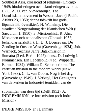
Southeast Asia, crossroad of religions (Chicago

1949; hinduiseringen och islamiseringen av bl. a.

I.); C. A. O. van Niewenhuijze, The

Darul-Islam movement in Western Java (i Pacific

Affairs 23, 1950; denna tidskrift har goda,

löpande litt.-översikter); H. Wilhelmy, Die

staatliche Neugestaltung der islamischen Welt (i

Saeculum 1, 1950). 3. Missionshist.: R. Alm,

Missionen och nationalismen (Uppsala 1953;

behandlar särskilt I.); H. D. J. Boissevain, De

Zending in Oost en West (Gravenhage 1934); Joh.

Warneck, Sechzig Jahre Batakmission in

Sumatra (3 ed. Berlin 1925); dens., D. Ludwig I.

Nommensen. Ein Lebensbild (4 ed. Wuppertal

Barmen 1934); William D. Schermerhorn, The

christian mission in the modern world (New

York 1933); C. L. van Doorn, Nog is het dag

(Gravenhage 1949); J. Verkuyl, Het Getuigenis

van de kerken in Indoneisë temidden van de

stromingen van deze tijd (Delft 1952). A.

INDREMISJON, se Inre mission (och Indre

Mission).

INDRE MISSION er i Danmark
