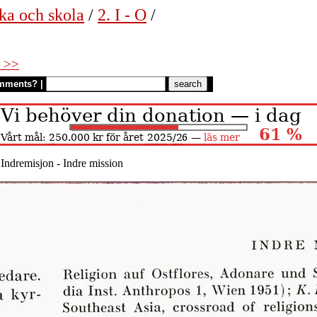
ka och skola
/
2. I - O
/
 >>
mments?
|
 Indremisjon - Indre mission