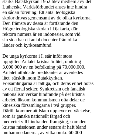
starka Batakkyrkan 1952 blev medlem avy det

Lutherska Världsförbundet anses inte hindra

en sådan förening. Ett antal teologiska

skolor drivas gemensamt av de olika kyrkorna.

Den främsta av dessa är fortfarande den

Högre teologiska skolan i Djakarta, där

rektorn numera är en indonesier, som vid

sin sida har ett antal docenter från olika

länder och kyrkosamfund.

De unga kyrkorna i I. står inför stora

uppgifter. Antalet kristna är litet; omkring

3.000.000 av en befolkning på 70.000.000.

Antalet utbildade predikanter är ävenledes

litet, särskilt inom Batakkyrkan.

Församlingarna är fattiga, och deras enhet hotas

av ett flertal sekter. Synkretism och fanatisk

nationalism verkar hindrande på det kristna

arbetet, liksom kommunismen ofta delar de

kinesiska församlingarna i två grupper.

Därtill kommer att Islam upplever en väckelse,

som är ganska nationellt färgad och

medvetet vill hindra den framgång, som den

kristna missionen under senare år haft bland

muhammedanerna, av vilka omkr. 60.000
