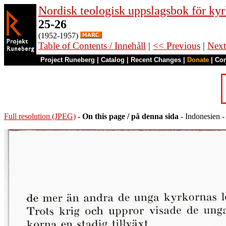
Nordisk teologisk uppslagsbok för kyr
25-26
(1952-1957)
Table of Contents / Innehåll
|
<< Previous
|
Next
Project Runeberg
|
Catalog
|
Recent Changes
|
Donate
|
Co
Full resolution (JPEG)
-
On this page / på denna sida
- Indonesien -