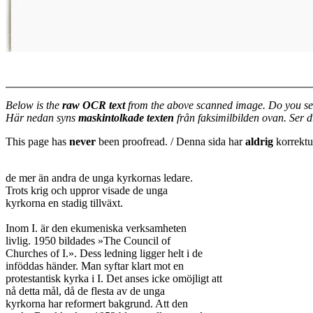
Below is the
raw OCR text
from the above scanned image. Do you se
Här nedan syns
maskintolkade texten
från faksimilbilden ovan. Ser 
This page has
never
been proofread. / Denna sida har
aldrig
korrektur
de mer än andra de unga kyrkornas ledare.

Trots krig och uppror visade de unga

kyrkorna en stadig tillväxt.

Inom I. är den ekumeniska verksamheten

livlig. 1950 bildades »The Council of

Churches of I.». Dess ledning ligger helt i de

inföddas händer. Man syftar klart mot en

protestantisk kyrka i I. Det anses icke omöjligt att

nå detta mål, då de flesta av de unga

kyrkorna har reformert bakgrund. Att den
