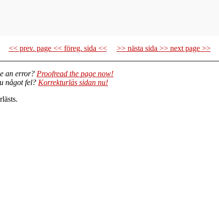
<< prev. page << föreg. sida <<
>> nästa sida >> next page >>
e an error?
Proofread the page now!
du något fel?
Korrekturläs sidan nu!
lästs.