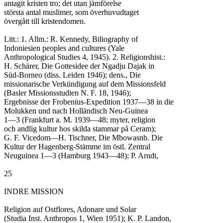
antagit kristen tro; det utan jämförelse

största antal muslimer, som överhuvudtaget

övergått till kristendomen.

Litt.: 1. Allm.: R. Kennedy, Biliography of

Indoniesien peoples and cultures (Yale

Anthropological Studies 4, 1945). 2. Religionshist.:

H. Schärer, Die Gottesidee der Ngadju Dajak in

Süd-Borneo (diss. Leiden 1946); dens., Die

missionarische Verkündigung auf dem Missionsfeld

(Basler Missionsstudien N. F. 18, 1946);

Ergebnisse der Frobenius-Expedition 1937—38 in die

Molukken und nach Holländisch Neu-Guinea

1—3 (Frankfurt a. M. 1939—48; myter, religion

och andlig kultur hos skilda stammar på Ceram);

G. F. Vicedom—H. Tischner, Die Mbowasnb. Die

Kultur der Hagenberg-Stämme im östl. Zentral

Neuguinea 1—3 (Hamburg 1943—48); P. Arndt,

25

INDRE MISSION

Religion auf Ostflores, Adonare und Solar

(Studia Inst. Anthropos 1, Wien 1951); K. P. Landon,
