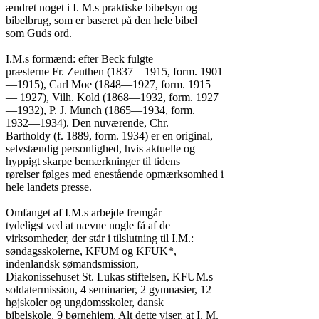
ændret noget i I. M.s praktiske bibelsyn og

bibelbrug, som er baseret på den hele bibel

som Guds ord.

I.M.s formænd: efter Beck fulgte

præsterne Fr. Zeuthen (1837—1915, form. 1901

—1915), Carl Moe (1848—1927, form. 1915

— 1927), Vilh. Kold (1868—1932, form. 1927

—1932), P. J. Munch (1865—1934, form.

1932—1934). Den nuværende, Chr.

Bartholdy (f. 1889, form. 1934) er en original,

selvstændig personlighed, hvis aktuelle og

hyppigt skarpe bemærkninger til tidens

rørelser følges med enestående opmærksomhed i

hele landets presse.

Omfanget af I.M.s arbejde fremgår

tydeligst ved at nævne nogle få af de

virksomheder, der står i tilslutning til I.M.:

søndagsskolerne, KFUM og KFUK*,

indenlandsk sømandsmission,

Diakonissehuset St. Lukas stiftelsen, KFUM.s

soldatermission, 4 seminarier, 2 gymnasier, 12

højskoler og ungdomsskoler, dansk

bibelskole, 9 børnehjem. Alt dette viser, at I. M.
