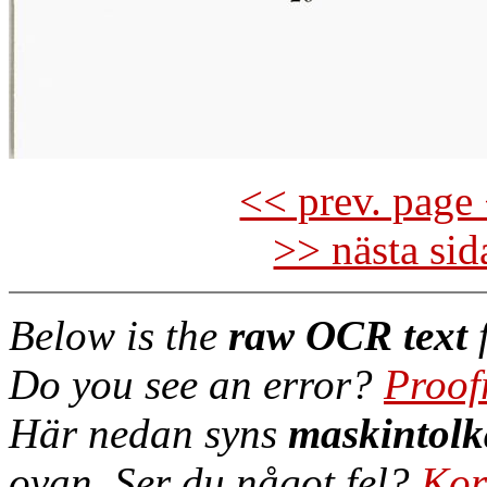
<< prev. page 
>> nästa si
Below is the
raw OCR text
f
Do you see an error?
Proof
Här nedan syns
maskintolk
ovan. Ser du något fel?
Kor