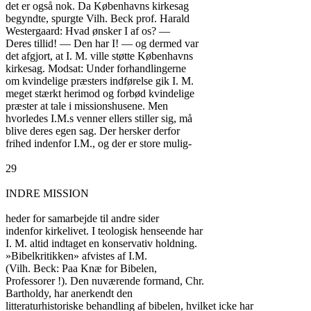
det er også nok. Da Københavns kirkesag

begyndte, spurgte Vilh. Beck prof. Harald

Westergaard: Hvad ønsker I af os? —

Deres tillid! — Den har I! — og dermed var

det afgjort, at I. M. ville støtte Københavns

kirkesag. Modsat: Under forhandlingerne

om kvindelige præsters indførelse gik I. M.

meget stærkt herimod og forbød kvindelige

præster at tale i missionshusene. Men

hvorledes I.M.s venner ellers stiller sig, må

blive deres egen sag. Der hersker derfor

frihed indenfor I.M., og der er store mulig-

29

INDRE MISSION

heder for samarbejde til andre sider

indenfor kirkelivet. I teologisk henseende har

I. M. altid indtaget en konservativ holdning.

»Bibelkritikken» afvistes af I.M.

(Vilh. Beck: Paa Knæ for Bibelen,

Professorer !). Den nuværende formand, Chr.

Bartholdy, har anerkendt den

litteraturhistoriske behandling af bibelen, hvilket icke har
