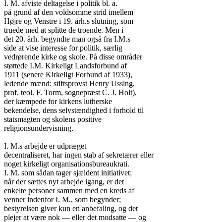
I. M. afviste deltagelse i politik bl. a.

på grund af den voldsomme strid imellem

Højre og Venstre i 19. årh.s slutning, som

truede med at splitte de troende. Men i

det 20. årh. begyndte man også fra I.M.s

side at vise interesse for politik, særlig

vedrørende kirke og skole. På disse områder

støttede I.M. Kirkeligt Landsforbund af

1911 (senere Kirkeligt Forbund af 1933),

ledende mænd: stiftsprovst Henry Ussing,

prof. teol. F. Torm, sognepræst C. J. Holt),

der kæmpede for kirkens lutherske

bekendelse, dens selvstændighed i forhold til

statsmagten og skolens positive

religionsundervisning.

I. M.s arbejde er udpræget

decentraliseret, har ingen stab af sekretærer eller

noget kirkeligt organisationsbureaukrati.

I. M. som sådan tager sjældent initiativet;

når der sættes nyt arbejde igang, er det

enkelte personer sammen med en kreds af

venner indenfor I. M., som begynder;

bestyrelsen giver kun en anbefaling, og det

plejer at være nok — eller det modsatte — og
