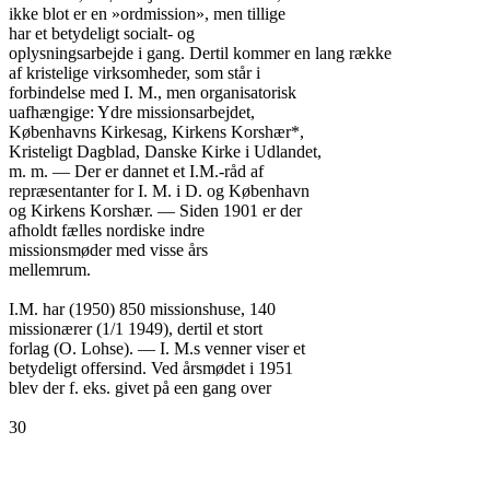
ikke blot er en »ordmission», men tillige

har et betydeligt socialt- og

oplysningsarbejde i gang. Dertil kommer en lang række

af kristelige virksomheder, som står i

forbindelse med I. M., men organisatorisk

uafhængige: Ydre missionsarbejdet,

Københavns Kirkesag, Kirkens Korshær*,

Kristeligt Dagblad, Danske Kirke i Udlandet,

m. m. — Der er dannet et I.M.-råd af

repræsentanter for I. M. i D. og København

og Kirkens Korshær. — Siden 1901 er der

afholdt fælles nordiske indre

missionsmøder med visse års

mellemrum.

I.M. har (1950) 850 missionshuse, 140

missionærer (1/1 1949), dertil et stort

forlag (O. Lohse). — I. M.s venner viser et

betydeligt offersind. Ved årsmødet i 1951

blev der f. eks. givet på een gang over

30
