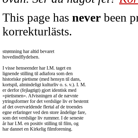
This page has
never
been pr
korrekturlästs.
strømning har altid bevaret

hovedindflydelsen.

I visse henseender har I.M. taget en

lignende stilling til adiafora som den

historiske pietisme (med hensyn til dans,

kortspil, almindeligt kulturliv o. s. v.). I. M.

er derfor (fejlagtigt) gjort identisk med

»pietismen». Afvisningen af de nævnte

ytringsformer for det verdslige liv er bestemt

af det overvældende flertal af de troendes

egne erfaringer ved den store åndelige fare,

som det verdslige liv rummer. I de seneste

år har I.M. en positiv stilling til film, og

har dannet en Kirkelig filmforening.
