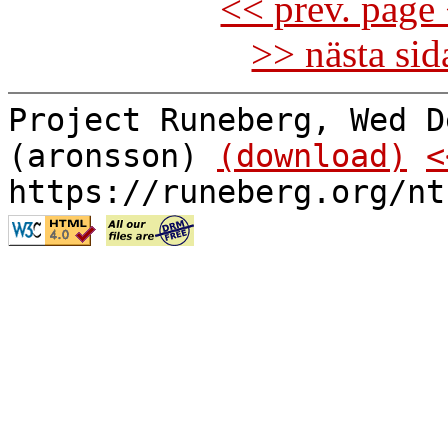
<< prev. page 
>> nästa si
Project Runeberg, Wed D
(aronsson)
(download)
<
https://runeberg.org/nt