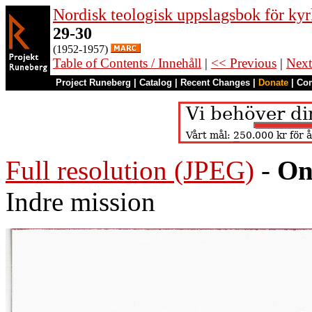
Nordisk teologisk uppslagsbok för kyr
29-30
(1952-1957)
Table of Contents / Innehåll
|
<< Previous
|
Next
Project Runeberg
|
Catalog
|
Recent Changes
|
Donate
|
Co
Full resolution (JPEG)
-
On
Indre mission