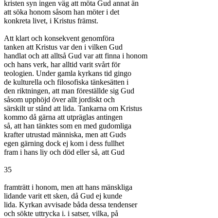
kristen syn ingen väg att möta Gud annat än

att söka honom såsom han möter i det

konkreta livet, i Kristus främst.

Att klart och konsekvent genomföra

tanken att Kristus var den i vilken Gud

handlat och att alltså Gud var att finna i honom

och hans verk, har alltid varit svårt för

teologien. Under gamla kyrkans tid gingo

de kulturella och filosofiska tänkesätten i

den riktningen, att man föreställde sig Gud

såsom upphöjd över allt jordiskt och

särskilt ur stånd att lida. Tankarna om Kristus

kommo då gärna att utpräglas antingen

så, att han tänktes som en med gudomliga

krafter utrustad människa, men att Guds

egen gärning dock ej kom i dess fullhet

fram i hans liy och död eller så, att Gud

35

framträtt i honom, men att hans mänskliga

lidande varit ett sken, då Gud ej kunde

lida. Kyrkan avvisade båda dessa tendenser

och sökte uttrycka i. i satser, vilka, på
