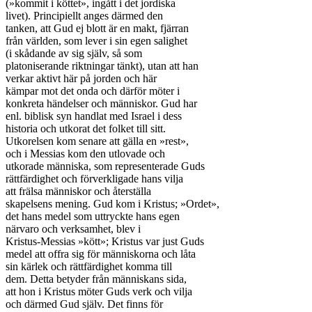
(»kommit i köttet», ingått i det jordiska

livet). Principiellt anges därmed den

tanken, att Gud ej blott är en makt, fjärran

från världen, som lever i sin egen salighet

(i skådande av sig själv, så som

platoniserande riktningar tänkt), utan att han

verkar aktivt här på jorden och här

kämpar mot det onda och därför möter i

konkreta händelser och människor. Gud har

enl. biblisk syn handlat med Israel i dess

historia och utkorat det folket till sitt.

Utkorelsen kom senare att gälla en »rest»,

och i Messias kom den utlovade och

utkorade människa, som representerade Guds

rättfärdighet och förverkligade hans vilja

att frälsa människor och återställa

skapelsens mening. Gud kom i Kristus; »Ordet»,

det hans medel som uttryckte hans egen

närvaro och verksamhet, blev i

Kristus-Messias »kött»; Kristus var just Guds

medel att offra sig för människorna och låta

sin kärlek och rättfärdighet komma till

dem. Detta betyder från människans sida,

att hon i Kristus möter Guds verk och vilja

och därmed Gud själv. Det finns för
