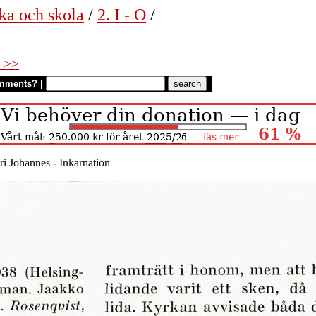
ka och skola
/
2. I - O
/
 >>
mments?
|
i Johannes - Inkarnation