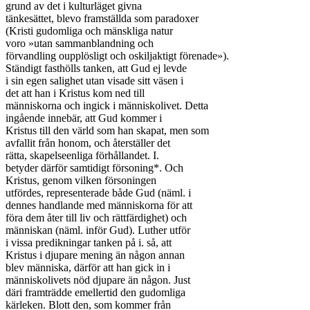
grund av det i kulturläget givna

tänkesättet, blevo framställda som paradoxer

(Kristi gudomliga och mänskliga natur

voro »utan sammanblandning och

förvandling oupplösligt och oskiljaktigt förenade»).

Ständigt fasthölls tanken, att Gud ej levde

i sin egen salighet utan visade sitt väsen i

det att han i Kristus kom ned till

människorna och ingick i människolivet. Detta

ingående innebär, att Gud kommer i

Kristus till den värld som han skapat, men som

avfallit från honom, och återställer det

rätta, skapelseenliga förhållandet. I.

betyder därför samtidigt försoning*. Och

Kristus, genom vilken försoningen

utfördes, representerade både Gud (näml. i

dennes handlande med människorna för att

föra dem åter till liv och rättfärdighet) och

människan (näml. inför Gud). Luther utför

i vissa predikningar tanken på i. så, att

Kristus i djupare mening än någon annan

blev människa, därför att han gick in i

människolivets nöd djupare än någon. Just

däri framträdde emellertid den gudomliga

kärleken. Blott den, som kommer från
