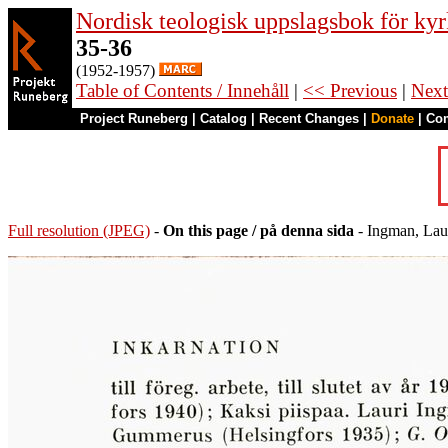
Nordisk teologisk uppslagsbok för kyr
35-36
(1952-1957)
Table of Contents / Innehåll
|
<< Previous
|
Next
Project Runeberg
|
Catalog
|
Recent Changes
|
Donate
|
Co
Full resolution (JPEG)
-
On this page / på denna sida
- Ingman, Laur