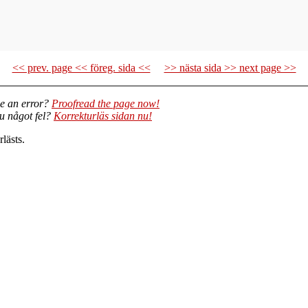
<< prev. page << föreg. sida <<
>> nästa sida >> next page >>
e an error?
Proofread the page now!
du något fel?
Korrekturläs sidan nu!
lästs.