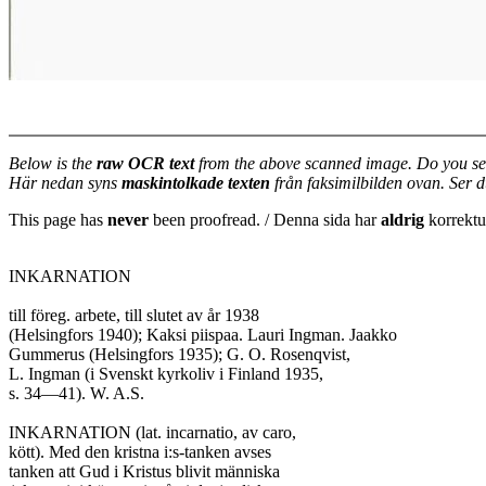
Below is the
raw OCR text
from the above scanned image. Do you se
Här nedan syns
maskintolkade texten
från faksimilbilden ovan. Ser 
This page has
never
been proofread. / Denna sida har
aldrig
korrektur
INKARNATION

till föreg. arbete, till slutet av år 1938

(Helsingfors 1940); Kaksi piispaa. Lauri Ingman. Jaakko

Gummerus (Helsingfors 1935); G. O. Rosenqvist,

L. Ingman (i Svenskt kyrkoliv i Finland 1935,

s. 34—41). W. A.S.

INKARNATION (lat. incarnatio, av caro,

kött). Med den kristna i:s-tanken avses

tanken att Gud i Kristus blivit människa
