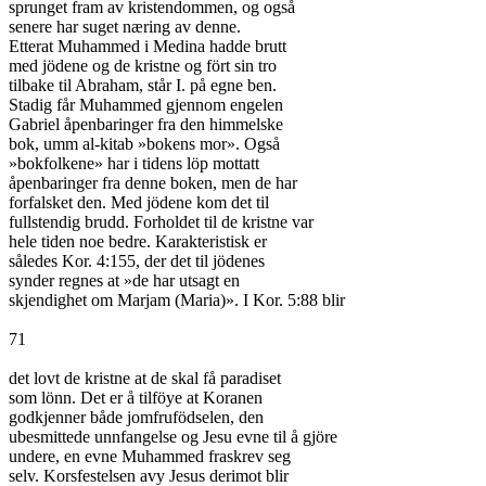
sprunget fram av kristendommen, og også

senere har suget næring av denne.

Etterat Muhammed i Medina hadde brutt

med jödene og de kristne og fört sin tro

tilbake til Abraham, står I. på egne ben.

Stadig får Muhammed gjennom engelen

Gabriel åpenbaringer fra den himmelske

bok, umm al-kitab »bokens mor». Også

»bokfolkene» har i tidens löp mottatt

åpenbaringer fra denne boken, men de har

forfalsket den. Med jödene kom det til

fullstendig brudd. Forholdet til de kristne var

hele tiden noe bedre. Karakteristisk er

således Kor. 4:155, der det til jödenes

synder regnes at »de har utsagt en

skjendighet om Marjam (Maria)». I Kor. 5:88 blir

71

det lovt de kristne at de skal få paradiset

som lönn. Det er å tilföye at Koranen

godkjenner både jomfrufödselen, den

ubesmittede unnfangelse og Jesu evne til å gjöre

undere, en evne Muhammed fraskrev seg

selv. Korsfestelsen avy Jesus derimot blir
