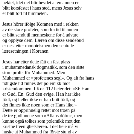
nektet, idet det blir hevdet at en annen er

blitt korsfestet i hans sted, mens Jesus selv

er blitt fört til himmelen.

Jesus hörer ifölge Koranen med i rekken

av de store profeter, som fra tid til annen

er blitt sendt til menneskene for å advare

og opplyse dem. Læren om disse sendebud

er nest etter monoteismen den sentrale

læresetningen i Koranen.

Jesus har etter dette fått en fast plass

i muhammedansk dogmatikk, som den siste

store profet för Muhammed. Men

Muhammed er »profetenes segl». Og alt fra hans

tidligste tid finnes det polemikk mot

kristendommen. I Kor. 112 heter det: »Si: Han

er Gud, En, Gud den evige. Han har ikke

födt, og heller ikke er han blitt födt, og

det finnes ikke noen som er Hans like.»

Dette er opprinnelig rettet mot troen pä

de tre gudinnene som »Allahs dötre», men

kunne også tolkes som polemikk mot den

kristne treenighetslæren. I det hele må vi

huske at Muhammed fra förste stund av
