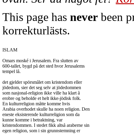
This page has
never
been pr
korrekturlästs.
ISLAM

Omars moské i Jerusalem. Fra slutten av

600-tallet, bygd på det sted ħvor Jerusalems

tempel lå.

det gjelder spörsmålet om kristendom eller

jödedom, sier det seg selv at jödedommen

som nasjonal-religion ikke ville ha klart å

erobre og beholde et helt ikke-jödisk folk.

En kulturreligion måtte komme hvis

Arabia overhodet skulle ha noen religion. Den

eneste eksisterende kulturreligion som da

kunne komme i betraktning, var

kristendommen. I stedet fikk altså araberne sin

egen religion, som i sin grunnstemning er
