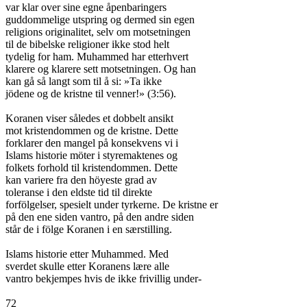
var klar over sine egne åpenbaringers

guddommelige utspring og dermed sin egen

religions originalitet, selv om motsetningen

til de bibelske religioner ikke stod helt

tydelig for ham. Muhammed har etterhvert

klarere og klarere sett motsetningen. Og han

kan gå så langt som til å si: »Ta ikke

jödene og de kristne til venner!» (3:56).

Koranen viser således et dobbelt ansikt

mot kristendommen og de kristne. Dette

forklarer den mangel på konsekvens vi i

Islams historie möter i styremaktenes og

folkets forhold til kristendommen. Dette

kan variere fra den höyeste grad av

toleranse i den eldste tid til direkte

forfölgelser, spesielt under tyrkerne. De kristne er

på den ene siden vantro, på den andre siden

står de i fölge Koranen i en særstilling.

Islams historie etter Muhammed. Med

sverdet skulle etter Koranens lære alle

vantro bekjempes hvis de ikke frivillig under-

72
