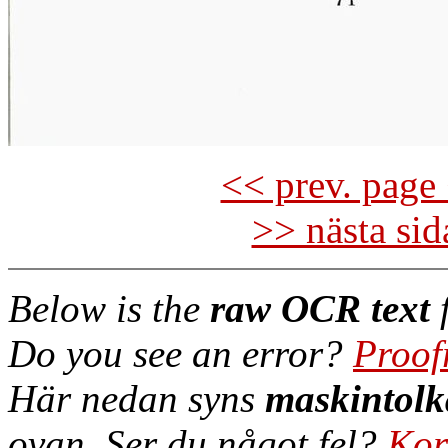
<< prev. page 
>> nästa si
Below is the
raw OCR text
f
Do you see an error?
Proof
Här nedan syns
maskintolk
ovan. Ser du något fel?
Kor