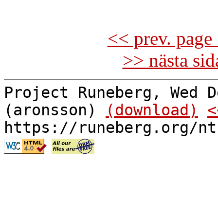
<< prev. page 
>> nästa si
Project Runeberg, Wed D
(aronsson)
(download)
<
https://runeberg.org/nt