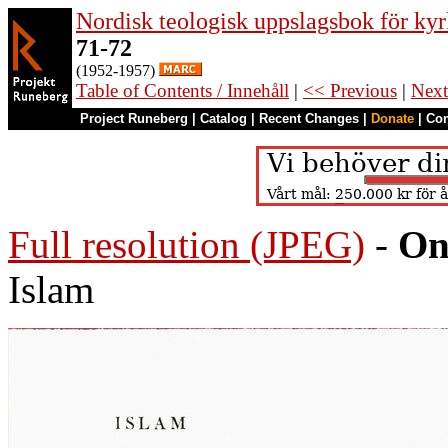
Nordisk teologisk uppslagsbok för kyr
71-72
(1952-1957)
Table of Contents / Innehåll
|
<< Previous
|
Next
Project Runeberg
|
Catalog
|
Recent Changes
|
Donate
|
Co
Full resolution (JPEG)
-
On
Islam