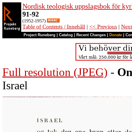
Nordisk teologisk uppslagsbok för kyr
91-92
(1952-1957)
Table of Contents / Innehåll
|
<< Previous
|
Next
Project Runeberg
|
Catalog
|
Recent Changes
|
Donate
|
Co
Full resolution (JPEG)
-
On
Israel