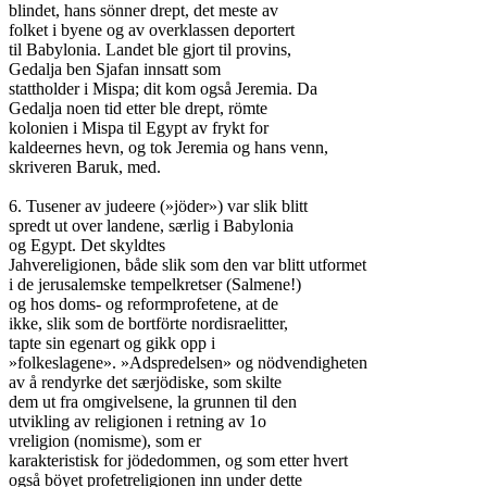
blindet, hans sönner drept, det meste av

folket i byene og av overklassen deportert

til Babylonia. Landet ble gjort til provins,

Gedalja ben Sjafan innsatt som

stattholder i Mispa; dit kom også Jeremia. Da

Gedalja noen tid etter ble drept, römte

kolonien i Mispa til Egypt av frykt for

kaldeernes hevn, og tok Jeremia og hans venn,

skriveren Baruk, med.

6. Tusener av judeere (»jöder») var slik blitt

spredt ut over landene, særlig i Babylonia

og Egypt. Det skyldtes

Jahvereligionen, både slik som den var blitt utformet

i de jerusalemske tempelkretser (Salmene!)

og hos doms- og reformprofetene, at de

ikke, slik som de bortförte nordisraelitter,

tapte sin egenart og gikk opp i

»folkeslagene». »Adspredelsen» og nödvendigheten

av å rendyrke det særjödiske, som skilte

dem ut fra omgivelsene, la grunnen til den

utvikling av religionen i retning av 1o

vreligion (nomisme), som er

karakteristisk for jödedommen, og som etter hvert

også böyet profetreligionen inn under dette
