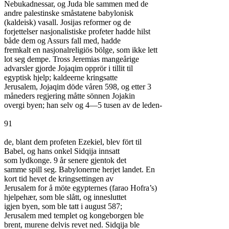
Nebukadnessar, og Juda ble sammen med de

andre palestinske småstatene babylonisk

(kaldeisk) vasall. Josijas reformer og de

forjettelser nasjonalistiske profeter hadde hilst

både dem og Assurs fall med, hadde

fremkalt en nasjonalreligiös bölge, som ikke lett

lot seg dempe. Tross Jeremias mangeårige

advarsler gjorde Jojaqim opprör i tillit til

egyptisk hjelp; kaldeerne kringsatte

Jerusalem, Jojaqim döde våren 598, og etter 3

måneders regjering måtte sönnen Jojakin

overgi byen; han selv og 4—5 tusen av de leden-

91

de, blant dem profeten Ezekiel, blev fört til

Babel, og hans onkel Sidqija innsatt

som lydkonge. 9 år senere gjentok det

samme spill seg. Babylonerne herjet landet. En

kort tid hevet de kringsettingen av

Jerusalem for å möte egypternes (farao Hofra’s)

hjelpehær, som ble slått, og innesluttet

igjen byen, som ble tatt i august 587;

Jerusalem med templet og kongeborgen ble

brent, murene delvis revet ned. Sidqija ble
