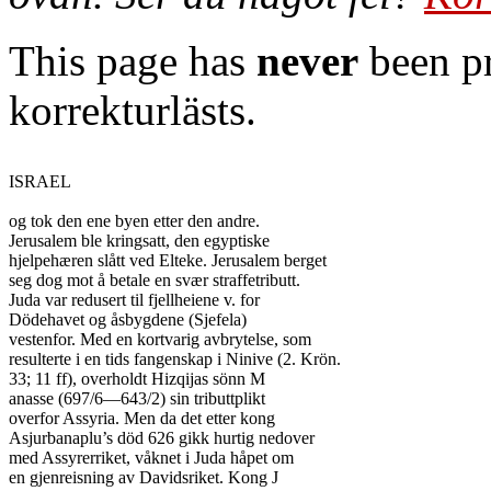
This page has
never
been pr
korrekturlästs.
ISRAEL

og tok den ene byen etter den andre.

Jerusalem ble kringsatt, den egyptiske

hjelpehæren slått ved Elteke. Jerusalem berget

seg dog mot å betale en svær straffetributt.

Juda var redusert til fjellheiene v. for

Dödehavet og åsbygdene (Sjefela)

vestenfor. Med en kortvarig avbrytelse, som

resulterte i en tids fangenskap i Ninive (2. Krön.

33; 11 ff), overholdt Hizqijas sönn M

anasse (697/6—643/2) sin tributtplikt

overfor Assyria. Men da det etter kong

Asjurbanaplu’s död 626 gikk hurtig nedover

med Assyrerriket, våknet i Juda håpet om

en gjenreisning av Davidsriket. Kong J
