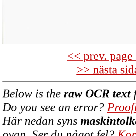
<< prev. page 
>> nästa si
Below is the
raw OCR text
f
Do you see an error?
Proof
Här nedan syns
maskintolk
ovan. Ser du något fel?
Kor