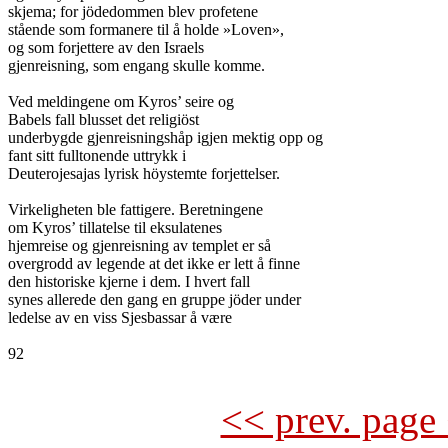
skjema; for jödedommen blev profetene

stående som formanere til å holde »Loven»,

og som forjettere av den Israels

gjenreisning, som engang skulle komme.

Ved meldingene om Kyros’ seire og

Babels fall blusset det religiöst

underbygde gjenreisningshåp igjen mektig opp og

fant sitt fulltonende uttrykk i

Deuterojesajas lyrisk höystemte forjettelser.

Virkeligheten ble fattigere. Beretningene

om Kyros’ tillatelse til eksulatenes

hjemreise og gjenreisning av templet er så

overgrodd av legende at det ikke er lett å finne

den historiske kjerne i dem. I hvert fall

synes allerede den gang en gruppe jöder under

ledelse av en viss Sjesbassar å være

92

<< prev. page 