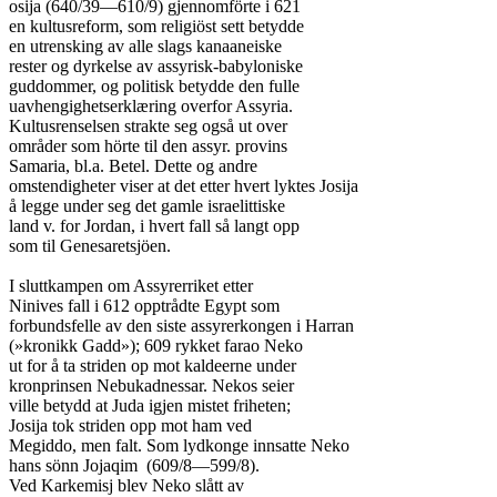
osija (640/39—610/9) gjennomförte i 621

en kultusreform, som religiöst sett betydde

en utrensking av alle slags kanaaneiske

rester og dyrkelse av assyrisk-babyloniske

guddommer, og politisk betydde den fulle

uavhengighetserklæring overfor Assyria.

Kultusrenselsen strakte seg også ut over

områder som hörte til den assyr. provins

Samaria, bl.a. Betel. Dette og andre

omstendigheter viser at det etter hvert lyktes Josija

å legge under seg det gamle israelittiske

land v. for Jordan, i hvert fall så langt opp

som til Genesaretsjöen.

I sluttkampen om Assyrerriket etter

Ninives fall i 612 opptrådte Egypt som

forbundsfelle av den siste assyrerkongen i Harran

(»kronikk Gadd»); 609 rykket farao Neko

ut for å ta striden op mot kaldeerne under

kronprinsen Nebukadnessar. Nekos seier

ville betydd at Juda igjen mistet friheten;

Josija tok striden opp mot ham ved

Megiddo, men falt. Som lydkonge innsatte Neko

hans sönn Jojaqim  (609/8—599/8).

Ved Karkemisj blev Neko slått av
