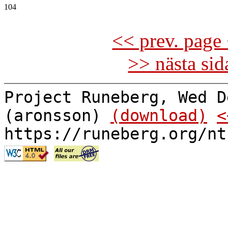
104

<< prev. page 
>> nästa si
Project Runeberg, Wed D
(aronsson)
(download)
<
https://runeberg.org/nt