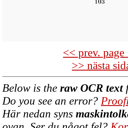
<< prev. page 
>> nästa si
Below is the
raw OCR text
f
Do you see an error?
Proof
Här nedan syns
maskintolk
ovan. Ser du något fel?
Kor