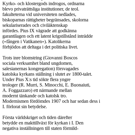
Kyrko- och klostergods indrogos, ordnarna

blevo privaträttsliga institutioner, de teol.

fakulteterna vid universiteten nedlades,

biskoparnas rättigheter begränsades, skolorna

sekulariserades och civiläktenskap

infördes. Pius IX vägrade att godkänna

garantilagen och ett latent krigstillstånd inträdde

(»fången i Vatikanen»). Katolikerna

förbjödos att deltaga i det politiska livet.

Trots inre blomstring (Giovanni Boscos

sociala verksamhet bland ungdomen,

salesianernas kongregation) försvagades

katolska kyrkans ställning i slutet av 1800-talet.

Under Pius X:s tid sökte flera yngre

teologer (R. Murri, S. Minocchi, E. Buonaiuti,

A. Foggazzaro) ett närmande mellan

modernt tänkande och katolsk tro.

Modernismen fördömdes 1907 och har sedan dess i

I. förlorat sin betydelse.

Första världskriget och tiden därefter

betydde en makttillväxt för kyrkan i I. Den

negativa inställningen till staten förmild-
