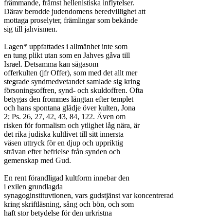
främmande, främst hellenistiska inflytelser.

Därav berodde judendomens beredvillighet att

mottaga proselyter, främlingar som bekände

sig till jahvismen.

Lagen* uppfattades i allmänhet inte som

en tung plikt utan som en Jahves gåva till

Israel. Detsamma kan sägasom

offerkulten (jfr Offer), som med det allt mer

stegrade syndmedvetandet samlade sig kring

försoningsoffren, synd- och skuldoffren. Ofta

betygas den frommes längtan efter templet

och hans spontana glädje över kulten, Jona

2; Ps. 26, 27, 42, 43, 84, 122. Även om

risken för formalism och ytlighet låg nära, är

det rika judiska kultlivet till sitt innersta

väsen uttryck för en djup och uppriktig

strävan efter befrielse från synden och

gemenskap med Gud.

En rent förandligad kultform innebar den

i exilen grundlagda

synagoginstituvtionen, vars gudstjänst var koncentrerad

kring skriftläsning, sång och bön, och som

haft stor betydelse för den urkristna
