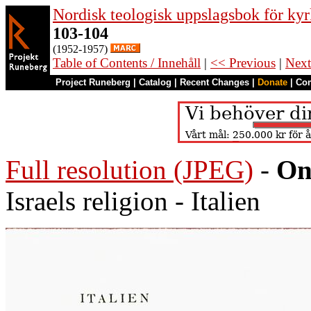
Nordisk teologisk uppslagsbok för kyr
103-104
(1952-1957)
Table of Contents / Innehåll
|
<< Previous
|
Next
Project Runeberg
|
Catalog
|
Recent Changes
|
Donate
|
Co
Full resolution (JPEG)
-
On
Israels religion - Italien