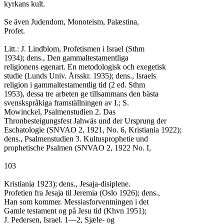
kyrkans kult.

Se även Judendom, Monoteism, Palæstina,

Profet.

Litt.: J. Lindblom, Profetismen i Israel (Sthm

1934); dens., Den gammaltestamentliga

religionens egenart. En metodologisk och exegetisk

studie (Lunds Univ. Årsskr. 1935); dens., Israels

religion i gammaltestamentlig tid (2 ed. Sthm

1953), dessa tre arbeten ge tillsammans den bästa

svenskspråkiga framställningen av I.; S.

Mowinckel, Psalmenstudien 2. Das

Thronbesteigungsfest Jahwäs und der Ursprung der

Eschatologie (SNVAO 2, 1921, No. 6, Kristiania 1922);

dens., Psalmenstudien 3. Kultusprophetie und

prophetische Psalmen (SNVAO 2, 1922 No. I,

103

Kristiania 1923); dens., Jesaja-disiplene.

Profetien fra Jesaja til Jeremia (Oslo 1926); dens.,

Han som kommer. Messiasforventningen i det

Gamle testament og på Jesu tid (Khvn 1951);

J. Pedersen, Israel. 1—2, Sjæle- og
