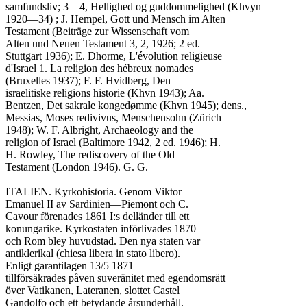
samfundsliv; 3—4, Hellighed og guddommelighed (Khvyn

1920—34) ; J. Hempel, Gott und Mensch im Alten

Testament (Beiträge zur Wissenschaft vom

Alten und Neuen Testament 3, 2, 1926; 2 ed.

Stuttgart 1936); E. Dhorme, L'évolution religieuse

d'Israel 1. La religion des hébreux nomades

(Bruxelles 1937); F. F. Hvidberg, Den

israelitiske religions historie (Khvn 1943); Aa.

Bentzen, Det sakrale kongedømme (Khvn 1945); dens.,

Messias, Moses redivivus, Menschensohn (Zürich

1948); W. F. Albright, Archaeology and the

religion of Israel (Baltimore 1942, 2 ed. 1946); H.

H. Rowley, The rediscovery of the Old

Testament (London 1946). G. G.

ITALIEN. Kyrkohistoria. Genom Viktor

Emanuel II av Sardinien—Piemont och C.

Cavour förenades 1861 I:s delländer till ett

konungarike. Kyrkostaten införlivades 1870

och Rom bley huvudstad. Den nya staten var

antiklerikal (chiesa libera in stato libero).

Enligt garantilagen 13/5 1871

tillförsäkrades påven suveränitet med egendomsrätt

över Vatikanen, Lateranen, slottet Castel

Gandolfo och ett betydande årsunderhåll.
