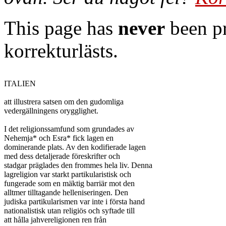
This page has
never
been pr
korrekturlästs.
ITALIEN

att illustrera satsen om den gudomliga

vedergällningens orygglighet.

I det religionssamfund som grundades av

Nehemja* och Esra* fick lagen en

dominerande plats. Av den kodifierade lagen

med dess detaljerade föreskrifter och

stadgar präglades den frommes hela liv. Denna

lagreligion var starkt partikularistisk och

fungerade som en mäktig barriär mot den

alltmer tilltagande helleniseringen. Den

judiska partikularismen var inte i första hand

nationalistisk utan religiös och syftade till

att hålla jahvereligionen ren från
