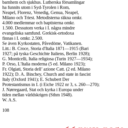
barnhem och sjukhus. Lutherska församlingar

ha funnits utom i Syd-Tyrolen i Rom,

Neapel, Florenz, Venedig, Genua, Neapel,

Milano och Triest. Metodisterna räkna omkr.

4.000 medlemmar och baptisterna omkr.

1.500. Dessutom verka i I. några mindre

evangeliska samfund. Grekisk-ortodoxa

finnas i I. omkr. 2.500.

Se även Kyrkostaten, Påvedöme, Vatikanen.

Litt.: B. Croce, Storia d'Italia 1871—1915 (Bari

1927; på tyska Geschichte Italiens, Berlin 1928);

G. Monticelli, Italia religiosa (Turin 1927—1934);

P. Orso, L'Italia moderna (5 ed. Milano 1923);

Fr. Olgiati, Storia dell’ azione Catt. (2 ed. Milano

1922); D. A. Binchey, Church and state in fascist

Italy (Oxford 1941); E. Schubert Der

Protestantismus in I. (i Eiche 1922 nr 3, s. 260—270);

J. Nørregaard, Stat och kyrka i Europa under

tiden mellan världskrigen (Sthm 1948).

W. A.S.

108
