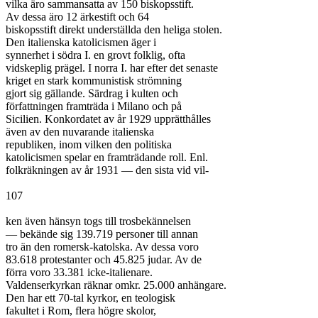
vilka äro sammansatta av 150 biskopsstift.

Av dessa äro 12 ärkestift och 64

biskopsstift direkt underställda den heliga stolen.

Den italienska katolicismen äger i

synnerhet i södra I. en grovt folklig, ofta

vidskeplig prägel. I norra I. har efter det senaste

kriget en stark kommunistisk strömning

gjort sig gällande. Särdrag i kulten och

författningen framträda i Milano och på

Sicilien. Konkordatet av år 1929 upprätthålles

även av den nuvarande italienska

republiken, inom vilken den politiska

katolicismen spelar en framträdande roll. Enl.

folkräkningen av år 1931 — den sista vid vil-

107

ken även hänsyn togs till trosbekännelsen

— bekände sig 139.719 personer till annan

tro än den romersk-katolska. Av dessa voro

83.618 protestanter och 45.825 judar. Av de

förra voro 33.381 icke-italienare.

Valdenserkyrkan räknar omkr. 25.000 anhängare.

Den har ett 70-tal kyrkor, en teologisk

fakultet i Rom, flera högre skolor,
