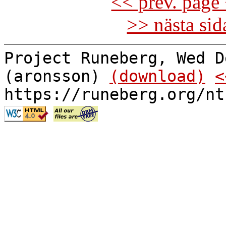
<< prev. page 
>> nästa si
Project Runeberg, Wed D
(aronsson)
(download)
<
https://runeberg.org/nt