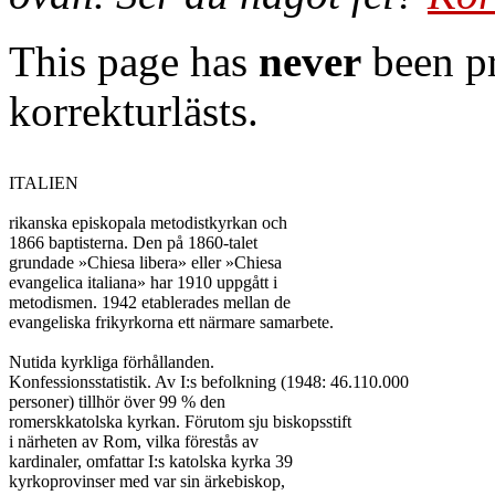
This page has
never
been pr
korrekturlästs.
ITALIEN

rikanska episkopala metodistkyrkan och

1866 baptisterna. Den på 1860-talet

grundade »Chiesa libera» eller »Chiesa

evangelica italiana» har 1910 uppgått i

metodismen. 1942 etablerades mellan de

evangeliska frikyrkorna ett närmare samarbete.

Nutida kyrkliga förhållanden.

Konfessionsstatistik. Av I:s befolkning (1948: 46.110.000

personer) tillhör över 99 % den

romerskkatolska kyrkan. Förutom sju biskopsstift

i närheten av Rom, vilka förestås av

kardinaler, omfattar I:s katolska kyrka 39

kyrkoprovinser med var sin ärkebiskop,
