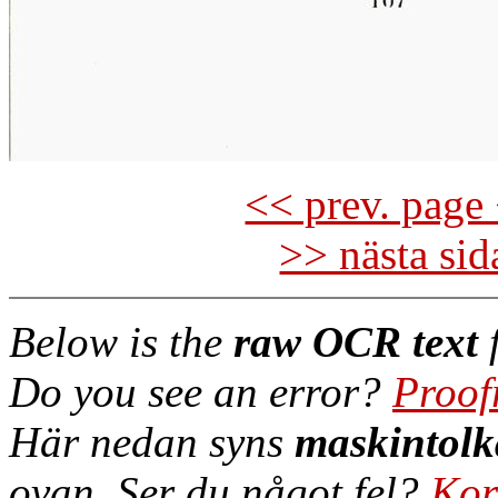
<< prev. page 
>> nästa si
Below is the
raw OCR text
f
Do you see an error?
Proof
Här nedan syns
maskintolk
ovan. Ser du något fel?
Kor