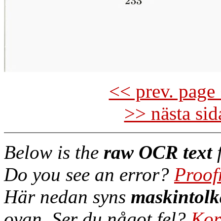
<< prev. page 
>> nästa si
Below is the
raw OCR text
f
Do you see an error?
Proof
Här nedan syns
maskintolk
ovan. Ser du något fel?
Kor