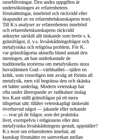
rarseblivningar. Den andra uppgiften är

undersökningen av erfarenhetens

förutsättningar, innebörd och räckvidd eller

skapandet av en erfarenhetskunskapens teori.

Till K:s analyser av erfarenhetens innebörd

och erfarenhetskunskapens räckvidd

anknyter särskilt allt tänkande som berör s. k.

gränsfrågor, d. v.s. livsåskådningsfrågor och

metafysiska och religiösa problem. För K.

var gränsfrågorna aktuella bland annati den

meningen, att han underkastade de

traditionella teorierna om metafysikens stora

huvudämnen Gud—världsalltet—själen en

kritik, som visserligen inte avsåg att förinta all

metafysik, men väl begränsa den och skänka

ett bättre underlag. Modern vetenskap har

ofta under åberopande av radikalare inslag

hos Kant ställt gränsfrågan på ett mera

tillspetsat sätt: tillåter vetenskapligt tänkesätt

överhuvud något — jakande eller nekande

— svar på de frågor, som det praktiska

livet, exempelvis i religionens eller den

metafysiska livsåskådningens gestalt, uppställer?

K:s teori om erfarenheten innebär, att

kunskap förutsätter en samverkan mellan
