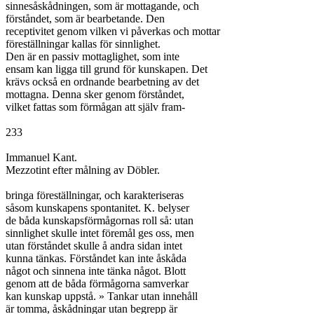
sinnesåskådningen, som är mottagande, och

förståndet, som är bearbetande. Den

receptivitet genom vilken vi påverkas och mottar

föreställningar kallas för sinnlighet.

Den är en passiv mottaglighet, som inte

ensam kan ligga till grund för kunskapen. Det

krävs också en ordnande bearbetning av det

mottagna. Denna sker genom förståndet,

vilket fattas som förmågan att själv fram-

233

Immanuel Kant.

Mezzotint efter målning av Döbler.

bringa föreställningar, och karakteriseras

såsom kunskapens spontanitet. K. belyser

de båda kunskapsförmågornas roll så: utan

sinnlighet skulle intet föremål ges oss, men

utan förståndet skulle å andra sidan intet

kunna tänkas. Förståndet kan inte åskåda

något och sinnena inte tänka något. Blott

genom att de båda förmågorna samverkar

kan kunskap uppstå. » Tankar utan innehåll

är tomma, åskådningar utan begrepp är
