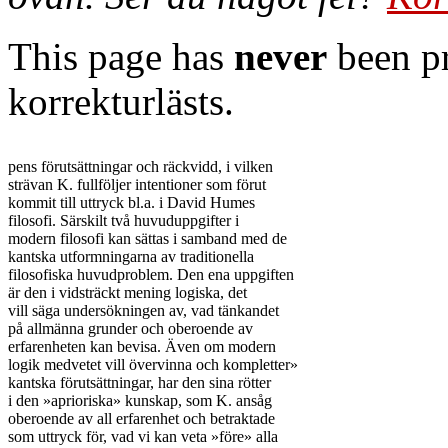
This page has
never
been pr
korrekturlästs.
pens förutsättningar och räckvidd, i vilken

strävan K. fullföljer intentioner som förut

kommit till uttryck bl.a. i David Humes

filosofi. Särskilt två huvuduppgifter i

modern filosofi kan sättas i samband med de

kantska utformningarna av traditionella

filosofiska huvudproblem. Den ena uppgiften

är den i vidsträckt mening logiska, det

vill säga undersökningen av, vad tänkandet

på allmänna grunder och oberoende av

erfarenheten kan bevisa. Även om modern

logik medvetet vill övervinna och kompletter»

kantska förutsättningar, har den sina rötter

i den »aprioriska» kunskap, som K. ansåg

oberoende av all erfarenhet och betraktade

som uttryck för, vad vi kan veta »före» alla
