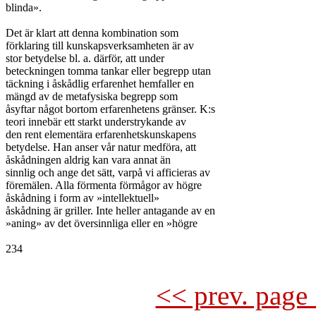
blinda».

Det är klart att denna kombination som

förklaring till kunskapsverksamheten är av

stor betydelse bl. a. därför, att under

beteckningen tomma tankar eller begrepp utan

täckning i åskådlig erfarenhet hemfaller en

mängd av de metafysiska begrepp som

åsyftar något bortom erfarenhetens gränser. K:s

teori innebär ett starkt understrykande av

den rent elementära erfarenhetskunskapens

betydelse. Han anser vår natur medföra, att

åskådningen aldrig kan vara annat än

sinnlig och ange det sätt, varpå vi afficieras av

föremälen. Alla förmenta förmågor av högre

åskådning i form av »intellektuell»

åskådning är griller. Inte heller antagande av en

»aning» av det översinnliga eller en »högre

234

<< prev. page 