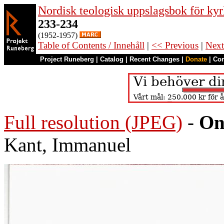
Nordisk teologisk uppslagsbok för kyr
233-234
(1952-1957)
Table of Contents / Innehåll
|
<< Previous
|
Next
Project Runeberg
|
Catalog
|
Recent Changes
|
Donate
|
Co
Full resolution (JPEG)
-
On
Kant, Immanuel