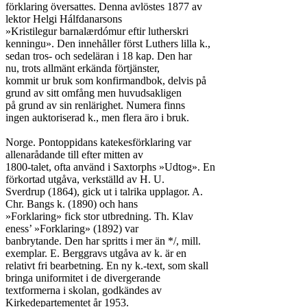
förklaring översattes. Denna avlöstes 1877 av

lektor Helgi Hálfdanarsons

»Kristilegur barnalærdómur eftir lutherskri

kenningu». Den innehåller först Luthers lilla k.,

sedan tros- och sedeläran i 18 kap. Den har

nu, trots allmänt erkända förtjänster,

kommit ur bruk som konfirmandbok, delvis på

grund av sitt omfång men huvudsakligen

på grund av sin renlärighet. Numera finns

ingen auktoriserad k., men flera äro i bruk.

Norge. Pontoppidans katekesförklaring var

allenarådande till efter mitten av

1800-talet, ofta använd i Saxtorphs »Udtog». En

förkortad utgåva, verkställd av H. U.

Sverdrup (1864), gick ut i talrika upplagor. A.

Chr. Bangs k. (1890) och hans

»Forklaring» fick stor utbredning. Th. Klav

eness’ »Forklaring» (1892) var

banbrytande. Den har spritts i mer än */, mill.

exemplar. E. Berggravs utgåva av k. är en

relativt fri bearbetning. En ny k.-text, som skall

bringa uniformitet i de divergerande

textformerna i skolan, godkändes av

Kirkedepartementet år 1953.
