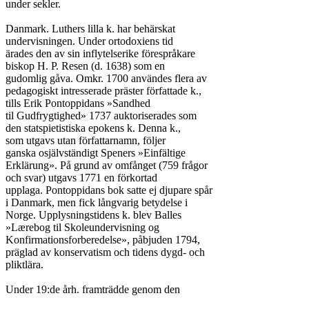
under sekler.

Danmark. Luthers lilla k. har behärskat

undervisningen. Under ortodoxiens tid

ärades den av sin inflytelserike förespråkare

biskop H. P. Resen (d. 1638) som en

gudomlig gåva. Omkr. 1700 användes flera av

pedagogiskt intresserade präster författade k.,

tills Erik Pontoppidans »Sandhed

til Gudfrygtighed» 1737 auktoriserades som

den statspietistiska epokens k. Denna k.,

som utgavs utan författarnamn, följer

ganska osjälvständigt Speners »Einfältige

Erklärung». På grund av omfånget (759 frågor

och svar) utgavs 1771 en förkortad

upplaga. Pontoppidans bok satte ej djupare spår

i Danmark, men fick långvarig betydelse i

Norge. Upplysningstidens k. blev Balles

»Lærebog til Skoleundervisning og

Konfirmationsforberedelse», påbjuden 1794,

präglad av konservatism och tidens dygd- och

pliktlära.

Under 19:de årh. framträdde genom den
