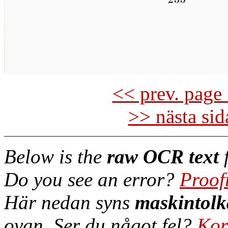
<< prev. page 
>> nästa si
Below is the
raw OCR text
f
Do you see an error?
Proof
Här nedan syns
maskintolk
ovan. Ser du något fel?
Kor