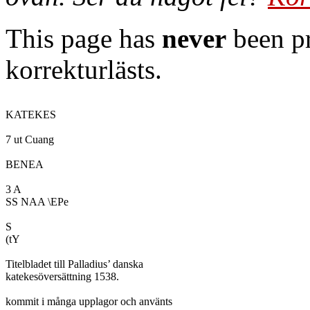
This page has
never
been pr
korrekturlästs.
KATEKES

7 ut Cuang

BENEA

3 A

SS NAA \EPe

S

(tY

Titelbladet till Palladius’ danska

katekesöversättning 1538.

kommit i många upplagor och använts
