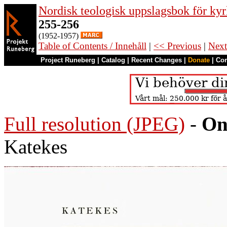
Nordisk teologisk uppslagsbok för kyr
255-256
(1952-1957)
Table of Contents / Innehåll
|
<< Previous
|
Next
Project Runeberg
|
Catalog
|
Recent Changes
|
Donate
|
Co
Full resolution (JPEG)
-
On
Katekes