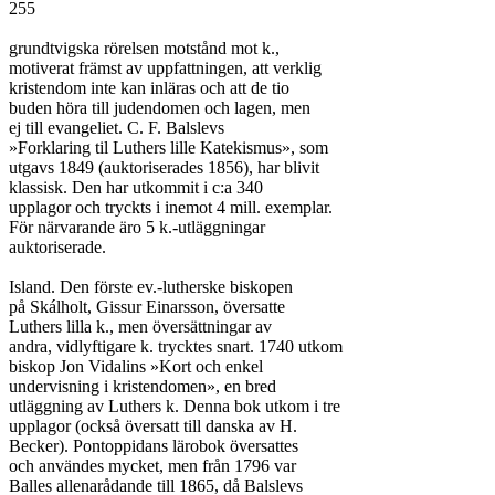
255

grundtvigska rörelsen motstånd mot k.,

motiverat främst av uppfattningen, att verklig

kristendom inte kan inläras och att de tio

buden höra till judendomen och lagen, men

ej till evangeliet. C. F. Balslevs

»Forklaring til Luthers lille Katekismus», som

utgavs 1849 (auktoriserades 1856), har blivit

klassisk. Den har utkommit i c:a 340

upplagor och tryckts i inemot 4 mill. exemplar.

För närvarande äro 5 k.-utläggningar

auktoriserade.

Island. Den förste ev.-lutherske biskopen

på Skálholt, Gissur Einarsson, översatte

Luthers lilla k., men översättningar av

andra, vidlyftigare k. trycktes snart. 1740 utkom

biskop Jon Vidalins »Kort och enkel

undervisning i kristendomen», en bred

utläggning av Luthers k. Denna bok utkom i tre

upplagor (också översatt till danska av H.

Becker). Pontoppidans lärobok översattes

och användes mycket, men från 1796 var

Balles allenarådande till 1865, då Balslevs
