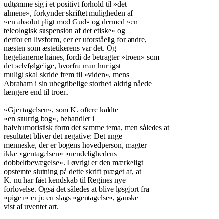
udtømme sig i et positivt forhold til »det

almene», forkynder skriftet muligheden af

»en absolut pligt mod Gud» og dermed »en

teleologisk suspension af det etiske» og

derfor en livsform, der er uforståelig for andre,

næsten som æstetikerens var det. Og

hegelianerne hånes, fordi de betragter »troen» som

det selvfølgelige, hvorfra man hurtigst

muligt skal skride frem til »viden», mens

Abraham i sin ubegribelige storhed aldrig nåede

længere end til troen.

»Gjentagelsen», som K. oftere kaldte

»en snurrig bog», behandler i

halvhumoristisk form det samme tema, men således at

resultatet bliver det negative: Det unge

menneske, der er bogens hovedperson, magter

ikke »gentagelsen» »uendelighedens

dobbeltbevægelse». I øvrigt er den mærkeligt

opstemte slutning på dette skrift præget af, at

K. nu har fået kendskab til Regines nye

forlovelse. Også det således at blive løsgjort fra

»pigen» er jo en slags »gentagelse», ganske

vist af uventet art.
