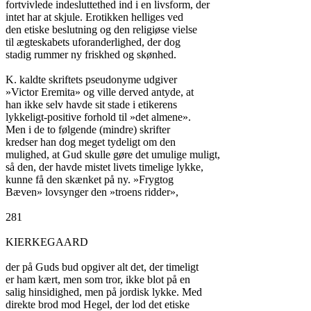
fortvivlede indesluttethed ind i en livsform, der

intet har at skjule. Erotikken helliges ved

den etiske beslutning og den religiøse vielse

til ægteskabets uforanderlighed, der dog

stadig rummer ny friskhed og skønhed.

K. kaldte skriftets pseudonyme udgiver

»Victor Eremita» og ville derved antyde, at

han ikke selv havde sit stade i etikerens

lykkeligt-positive forhold til »det almene».

Men i de to følgende (mindre) skrifter

kredser han dog meget tydeligt om den

mulighed, at Gud skulle gøre det umulige muligt,

så den, der havde mistet livets timelige lykke,

kunne få den skænket på ny. »Frygtog

Bæven» lovsynger den »troens ridder»,

281

KIERKEGAARD

der på Guds bud opgiver alt det, der timeligt

er ham kært, men som tror, ikke blot på en

salig hinsidighed, men på jordisk lykke. Med

direkte brod mod Hegel, der lod det etiske
