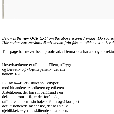
Below is the
raw OCR text
from the above scanned image. Do you se
Här nedan syns
maskintolkade texten
från faksimilbilden ovan. Ser 
This page has
never
been proofread. / Denna sida har
aldrig
korrektur
Hovedværkerne er »Enten—Eller», »Frygt

og Bæven» og »Gjentagelsen», der alle

udkom 1843.

I »Enten—Eller» stilles to livstyper

mod hinanden: æstetikeren og etikeren.

Æstetikeren, der har sin baggrund i en

dekadent romantik, er det forfinede,

raffinerede, men i sin højeste form også komplet

desillusionerede menneske, der har sit liv i

øjeblikket, søger de skiftende situationers
