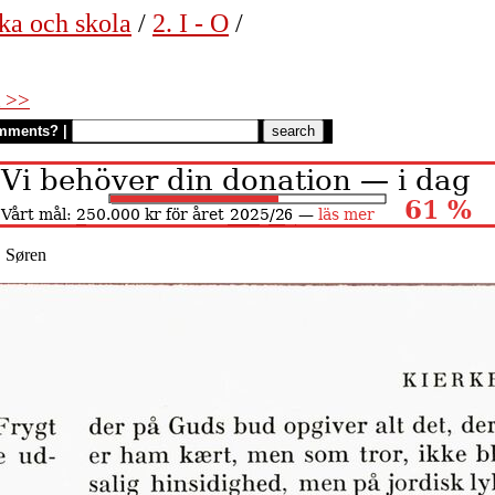
ka och skola
/
2. I - O
/
 >>
mments?
|
, Søren