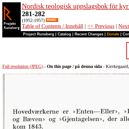
Nordisk teologisk uppslagsbok för kyr
281-282
(1952-1957)
Table of Contents / Innehåll
|
<< Previous
|
Next
Project Runeberg
|
Catalog
|
Recent Changes
|
Donate
|
Co
Full resolution (JPEG)
-
On this page / på denna sida
- Kierkegaard