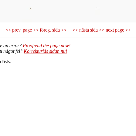
<< prev. page << föreg. sida <<
>> nästa sida >> next page >>
e an error?
Proofread the page now!
du något fel?
Korrekturläs sidan nu!
lästs.