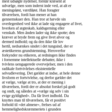
mest udsøgte nydelser, forstår kræsent at

udvælge, men som inderst inde ved, at alt er

meningsløst, værdiløst. Han foragter

tilværelsen, fordi han mener at han

gennemskuer den. Han tror at hævde sin

overlegenhed ved ikke at lade sig engagere af livet,

hverken af ægteskab, kaldsgerning eller

venskab. Men ånden lader sig ikke spotte; den

kræver at bryde frem og give livet alvor og

dermed indhold; og da den ikke får lov

hertil, nedsænkes sindet i det tungsind, der er

æstetikerens grundstemning. Heroverfor

forkynder nu etikeren, at redningen ikke findes

i fornemme intellektuelle debatter, ikke i

tvivlens uengagerede overvejelser, men i den

radikale fortvivlelses eksistentielle

selvudlevering. Det gælder at indse, at hele denne

livsform er fortvivlelse, og derfor gælder det

at vælge, vælge at tro, at der er mening i

tilværelsen, fordi der er absolut forskel på godt

og ondt, og således at »vælge sig selv i sin

evige gyldighed». Da får livet indhold. Da

knyttes man til tilværelsen, får et positivt

forhold til »det almene», frelses ud af

hemmelighedskræmmeriets i grunden
