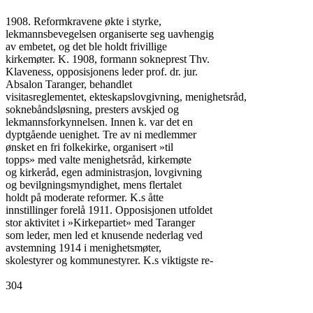
1908. Reformkravene økte i styrke,

lekmannsbevegelsen organiserte seg uavhengig

av embetet, og det ble holdt frivillige

kirkemøter. K. 1908, formann sokneprest Thv.

Klaveness, opposisjonens leder prof. dr. jur.

Absalon Taranger, behandlet

visitasreglementet, ekteskapslovgivning, menighetsråd,

soknebåndsløsning, presters avskjed og

lekmannsforkynnelsen. Innen k. var det en

dyptgående uenighet. Tre av ni medlemmer

ønsket en fri folkekirke, organisert »til

topps» med valte menighetsråd, kirkemøte

og kirkeråd, egen administrasjon, lovgivning

og bevilgningsmyndighet, mens flertalet

holdt på moderate reformer. K.s åtte

innstillinger forelå 1911. Opposisjonen utfoldet

stor aktivitet i »Kirkepartiet» med Taranger

som leder, men led et knusende nederlag ved

avstemning 1914 i menighetsmøter,

skolestyrer og kommunestyrer. K.s viktigste re-

304
