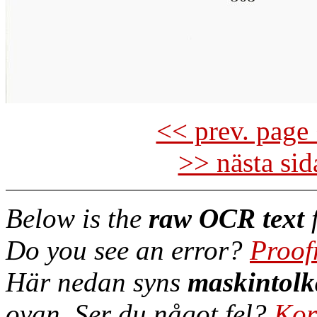
<< prev. page 
>> nästa si
Below is the
raw OCR text
f
Do you see an error?
Proof
Här nedan syns
maskintolk
ovan. Ser du något fel?
Kor