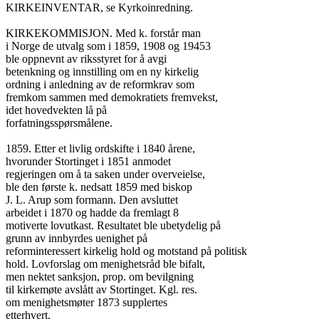
KIRKEINVENTAR, se Kyrkoinredning.

KIRKEKOMMISJON. Med k. forstår man

i Norge de utvalg som i 1859, 1908 og 19453

ble oppnevnt av riksstyret for å avgi

betenkning og innstilling om en ny kirkelig

ordning i anledning av de reformkrav som

fremkom sammen med demokratiets fremvekst,

idet hovedvekten lå på

forfatningsspørsmålene.

1859. Etter et livlig ordskifte i 1840 årene,

hvorunder Stortinget i 1851 anmodet

regjeringen om å ta saken under overveielse,

ble den første k. nedsatt 1859 med biskop

J. L. Arup som formann. Den avsluttet

arbeidet i 1870 og hadde da fremlagt 8

motiverte lovutkast. Resultatet ble ubetydelig på

grunn av innbyrdes uenighet på

reforminteressert kirkelig hold og motstand på politisk

hold. Lovforslag om menighetsråd ble bifalt,

men nektet sanksjon, prop. om bevilgning

til kirkemøte avslått av Stortinget. Kgl. res.

om menighetsmøter 1873 supplertes

etterhvert.
