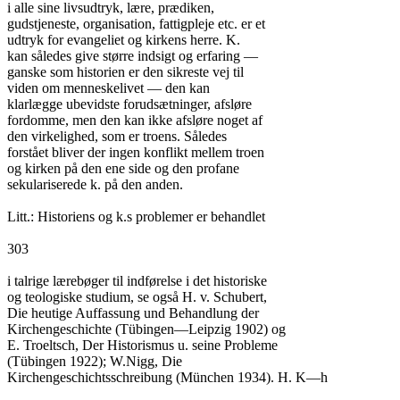
i alle sine livsudtryk, lære, prædiken,

gudstjeneste, organisation, fattigpleje etc. er et

udtryk for evangeliet og kirkens herre. K.

kan således give større indsigt og erfaring —

ganske som historien er den sikreste vej til

viden om menneskelivet — den kan

klarlægge ubevidste forudsætninger, afsløre

fordomme, men den kan ikke afsløre noget af

den virkelighed, som er troens. Således

forstået bliver der ingen konflikt mellem troen

og kirken på den ene side og den profane

sekulariserede k. på den anden.

Litt.: Historiens og k.s problemer er behandlet

303

i talrige lærebøger til indførelse i det historiske

og teologiske studium, se også H. v. Schubert,

Die heutige Auffassung und Behandlung der

Kirchengeschichte (Tübingen—Leipzig 1902) og

E. Troeltsch, Der Historismus u. seine Probleme

(Tübingen 1922); W.Nigg, Die

Kirchengeschichtsschreibung (München 1934). H. K—h
