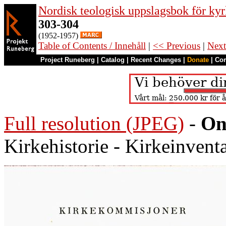
Nordisk teologisk uppslagsbok för kyr
303-304
(1952-1957)
Table of Contents / Innehåll
|
<< Previous
|
Next
Project Runeberg
|
Catalog
|
Recent Changes
|
Donate
|
Co
Full resolution (JPEG)
-
On
Kirkehistorie - Kirkeinven