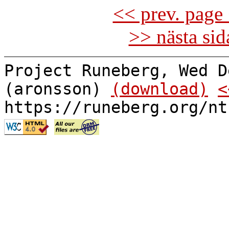
<< prev. page 
>> nästa si
Project Runeberg, Wed D
(aronsson)
(download)
<
https://runeberg.org/nt