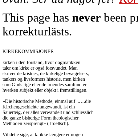
This page has
never
been pr
korrekturlästs.
KIRKEKOMMISJONER

kirken i den forstand, hvor dogmatikken

taler om kirke er også forsvundet. Man

skriver de kristnes, de kirkelige bevægelsers,

tankers og livsformers historie, men kirken

som Guds rige eller de troendes samfund er

hverken subjekt eller objekt i fremstillingen.

»Die historische Methode, einmal auf ..….die

Kirchengeschichte angewandt, ist ein

Sauerteig, der alles verwandelt und schliesslich

die ganze bisherige Form theologischer

Methoden zersprengt» (Troeltsch).

Vil dette sige, at k. ikke længere er nogen
