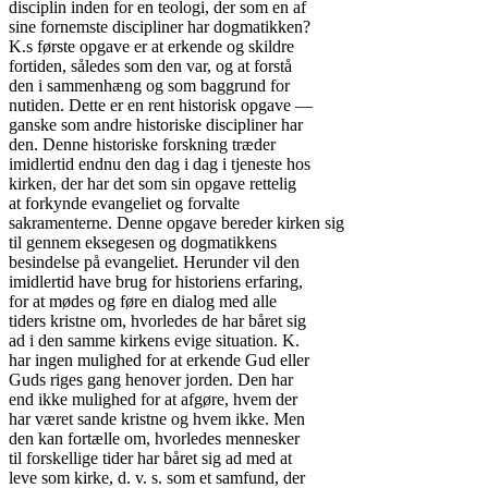
disciplin inden for en teologi, der som en af

sine fornemste discipliner har dogmatikken?

K.s første opgave er at erkende og skildre

fortiden, således som den var, og at forstå

den i sammenhæng og som baggrund for

nutiden. Dette er en rent historisk opgave —

ganske som andre historiske discipliner har

den. Denne historiske forskning træder

imidlertid endnu den dag i dag i tjeneste hos

kirken, der har det som sin opgave rettelig

at forkynde evangeliet og forvalte

sakramenterne. Denne opgave bereder kirken sig

til gennem eksegesen og dogmatikkens

besindelse på evangeliet. Herunder vil den

imidlertid have brug for historiens erfaring,

for at mødes og føre en dialog med alle

tiders kristne om, hvorledes de har båret sig

ad i den samme kirkens evige situation. K.

har ingen mulighed for at erkende Gud eller

Guds riges gang henover jorden. Den har

end ikke mulighed for at afgøre, hvem der

har været sande kristne og hvem ikke. Men

den kan fortælle om, hvorledes mennesker

til forskellige tider har båret sig ad med at

leve som kirke, d. v. s. som et samfund, der
