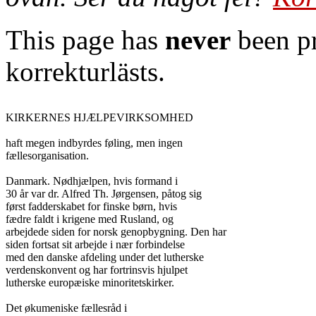
This page has
never
been pr
korrekturlästs.
KIRKERNES HJÆLPEVIRKSOMHED

haft megen indbyrdes føling, men ingen

fællesorganisation.

Danmark. Nødhjælpen, hvis formand i

30 år var dr. Alfred Th. Jørgensen, påtog sig

først fadderskabet for finske børn, hvis

fædre faldt i krigene med Rusland, og

arbejdede siden for norsk genopbygning. Den har

siden fortsat sit arbejde i nær forbindelse

med den danske afdeling under det lutherske

verdenskonvent og har fortrinsvis hjulpet

lutherske europæiske minoritetskirker.

Det økumeniske fællesråd i
