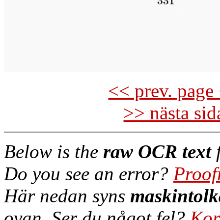
<< prev. page 
>> nästa si
Below is the
raw OCR text
f
Do you see an error?
Proof
Här nedan syns
maskintolk
ovan. Ser du något fel?
Kor