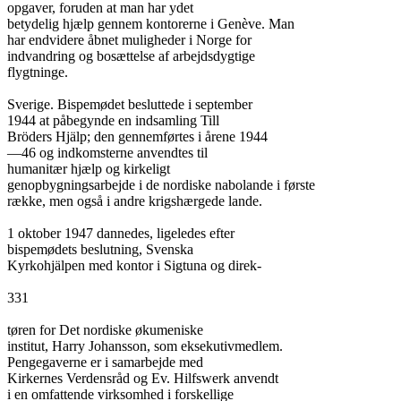
opgaver, foruden at man har ydet

betydelig hjælp gennem kontorerne i Genève. Man

har endvidere åbnet muligheder i Norge for

indvandring og bosættelse af arbejdsdygtige

flygtninge.

Sverige. Bispemødet besluttede i september

1944 at påbegynde en indsamling Till

Bröders Hjälp; den gennemførtes i årene 1944

—46 og indkomsterne anvendtes til

humanitær hjælp og kirkeligt

genopbygningsarbejde i de nordiske nabolande i første

række, men også i andre krigshærgede lande.

1 oktober 1947 dannedes, ligeledes efter

bispemødets beslutning, Svenska

Kyrkohjälpen med kontor i Sigtuna og direk-

331

tøren for Det nordiske økumeniske

institut, Harry Johansson, som eksekutivmedlem.

Pengegaverne er i samarbejde med

Kirkernes Verdensråd og Ev. Hilfswerk anvendt

i en omfattende virksomhed i forskellige
