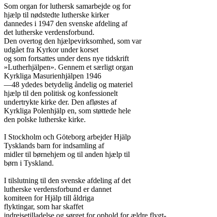
Som organ for luthersk samarbejde og for

hjælp til nødstedte lutherske kirker

dannedes i 1947 den svenske afdeling af

det lutherske verdensforbund.

Den overtog den hjælpevirksomhed, som var

udgået fra Kyrkor under korset

og som fortsattes under dens nye tidskrift

»Lutherhjälpen». Gennem et særligt organ

Kyrkliga Masurienhjälpen 1946

—48 ydedes betydelig åndelig og materiel

hjælp til den politisk og konfessionelt

undertrykte kirke der. Den afløstes af

Kyrkliga Polenhjälp en, som støttede hele

den polske lutherske kirke.

I Stockholm och Göteborg arbejder Hjälp

Tysklands barn for indsamling af

midler til børnehjem og til anden hjælp til

børn i Tyskland.

I tilslutning til den svenske afdeling af det

lutherske verdensforbund er dannet

komiteen for Hjälp till åldriga

flyktingar, som har skaffet

indrejsetilladelse og sørget for ophold for ældre flygt-
