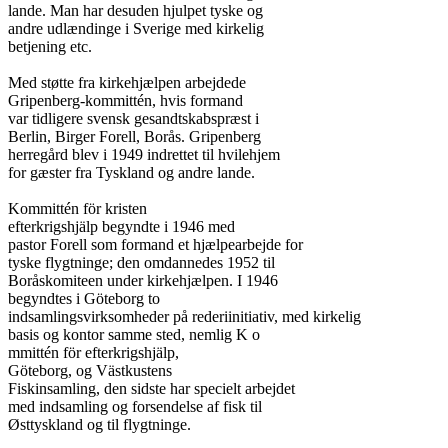
lande. Man har desuden hjulpet tyske og

andre udlændinge i Sverige med kirkelig

betjening etc.

Med støtte fra kirkehjælpen arbejdede

Gripenberg-kommittén, hvis formand

var tidligere svensk gesandtskabspræst i

Berlin, Birger Forell, Borås. Gripenberg

herregård blev i 1949 indrettet til hvilehjem

for gæster fra Tyskland og andre lande.

Kommittén för kristen

efterkrigshjälp begyndte i 1946 med

pastor Forell som formand et hjælpearbejde for

tyske flygtninge; den omdannedes 1952 til

Boråskomiteen under kirkehjælpen. I 1946

begyndtes i Göteborg to

indsamlingsvirksomheder på rederiinitiativ, med kirkelig

basis og kontor samme sted, nemlig K o

mmittén för efterkrigshjälp,

Göteborg, og Västkustens

Fiskinsamling, den sidste har specielt arbejdet

med indsamling og forsendelse af fisk til

Østtyskland og til flygtninge.
