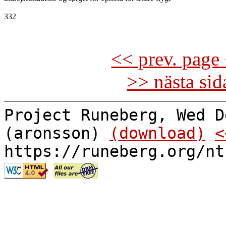
332

<< prev. page 
>> nästa si
Project Runeberg, Wed D
(aronsson)
(download)
<
https://runeberg.org/nt