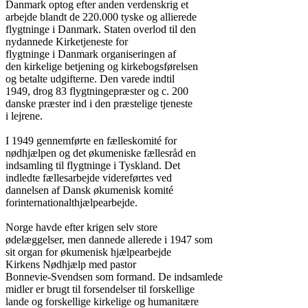
Danmark optog efter anden verdenskrig et

arbejde blandt de 220.000 tyske og allierede

flygtninge i Danmark. Staten overlod til den

nydannede Kirketjeneste for

flygtninge i Danmark organiseringen af

den kirkelige betjening og kirkebogsførelsen

og betalte udgifterne. Den varede indtil

1949, drog 83 flygtningepræster og c. 200

danske præster ind i den præstelige tjeneste

i lejrene.

I 1949 gennemførte en fælleskomité for

nødhjælpen og det økumeniske fællesråd en

indsamling til flygtninge i Tyskland. Det

indledte fællesarbejde videreførtes ved

dannelsen af Dansk økumenisk komité

forinternationalthjælpearbejde.

Norge havde efter krigen selv store

ødelæggelser, men dannede allerede i 1947 som

sit organ for økumenisk hjælpearbejde

Kirkens Nødhjælp med pastor

Bonnevie-Svendsen som formand. De indsamlede

midler er brugt til forsendelser til forskellige

lande og forskellige kirkelige og humanitære
