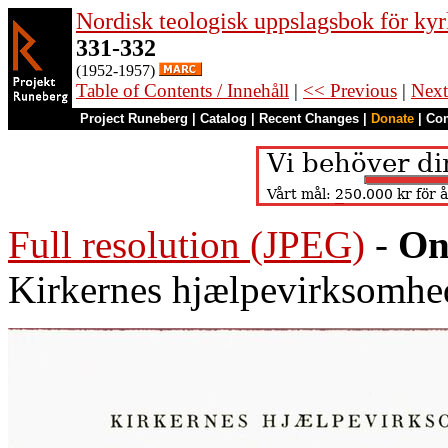
Nordisk teologisk uppslagsbok för kyr
331-332
(1952-1957)
Table of Contents / Innehåll
|
<< Previous
|
Next
Project Runeberg
|
Catalog
|
Recent Changes
|
Donate
|
Co
Full resolution (JPEG)
-
On
Kirkernes hjælpevirksomhe