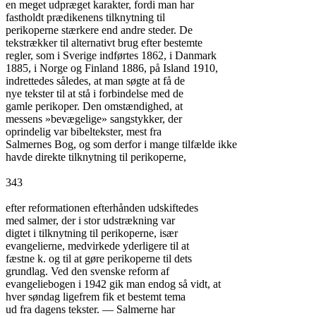
en meget udpræget karakter, fordi man har

fastholdt prædikenens tilknytning til

perikoperne stærkere end andre steder. De

tekstrækker til alternativt brug efter bestemte

regler, som i Sverige indførtes 1862, i Danmark

1885, i Norge og Finland 1886, på Island 1910,

indrettedes således, at man søgte at få de

nye tekster til at stå i forbindelse med de

gamle perikoper. Den omstændighed, at

messens »bevægelige» sangstykker, der

oprindelig var bibeltekster, mest fra

Salmernes Bog, og som derfor i mange tilfælde ikke

havde direkte tilknytning til perikoperne,

343

efter reformationen efterhånden udskiftedes

med salmer, der i stor udstrækning var

digtet i tilknytning til perikoperne, især

evangelierne, medvirkede yderligere til at

fæstne k. og til at gøre perikoperne til dets

grundlag. Ved den svenske reform af

evangeliebogen i 1942 gik man endog så vidt, at

hver søndag ligefrem fik et bestemt tema

ud fra dagens tekster. — Salmerne har
