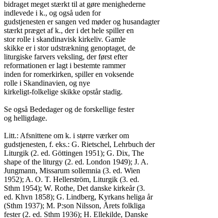
bidraget meget stærkt til at gøre menighederne

indlevede i k., og også uden for

gudstjenesten er sangen ved møder og husandagter

stærkt præget af k., der i det hele spiller en

stor rolle i skandinavisk kirkeliv. Gamle

skikke er i stor udstrækning genoptaget, de

liturgiske farvers veksling, der først efter

reformationen er lagt i bestemte rammer

inden for romerkirken, spiller en voksende

rolle i Skandinavien, og nye

kirkeligt-folkelige skikke opstår stadig.

Se også Bededager og de forskellige fester

og helligdage.

Litt.: Afsnittene om k. i større værker om

gudstjenesten, f. eks.: G. Rietschel, Lehrbuch der

Liturgik (2. ed. Göttingen 1951); G. Dix, The

shape of the liturgy (2. ed. London 1949); J. A.

Jungmann, Missarum sollemnia (3. ed. Wien

1952); A. O. T. Hellerström, Liturgik (3. ed.

Sthm 1954); W. Rothe, Det danske kirkeår (3.

ed. Khvn 1858); G. Lindberg, Kyrkans heliga år

(Sthm 1937); M. P:son Nilsson, Årets folkliga

fester (2. ed. Sthm 1936); H. Ellekilde, Danske
