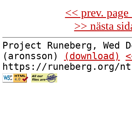
<< prev. page 
>> nästa si
Project Runeberg, Wed D
(aronsson)
(download)
<
https://runeberg.org/nt