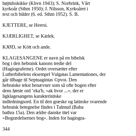
højtidsskikke (Khvn 1943); S. Norbrink, Vårt

kyrkoår (Sthm 1950); J. Nilsson, Kyrkoåret i

text och bilder (6. ed. Sthm 1952). S. B.

KJETTERE, se Heresi.

KJÆRLIGHET, se Kärlek.

KJØD, se Kött och ande.

KLAGESANGENE er navn på en bibelsk

bog i den hebraisk kanons tredie del

(Hagiograferne). Ordet oversætter efter

Lutherbibelens eksempel Vulgatas Lamentationes, der

går tilbage til Septuagintas ©pvoi. Den

hebraiske tekst benævner som så ofte bogen efter

dens første ord ’eka'h, »ak hvor ...», der er

ligklagesangens karakteristiske

indledningsord. En til den græske og latinske svarende

hebraisk betegnelse findes i Talmud (Baba

bathra 15a). Den ældre danske titel var

»Begrædelsernes bog». Inden for hagiogra-

344
