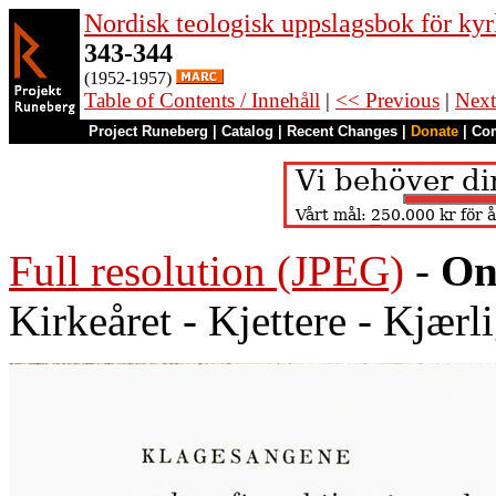
Nordisk teologisk uppslagsbok för kyr
343-344
(1952-1957)
Table of Contents / Innehåll
|
<< Previous
|
Next
Project Runeberg
|
Catalog
|
Recent Changes
|
Donate
|
Co
Full resolution (JPEG)
-
On
Kirkeåret - Kjettere - Kjær