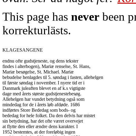
This page has
never
been pr
korrekturlästs.
KLAGESANGENE

endnu ofte gudstjeneste, og dens tekster

findes i alterbogen), Mariæ renselse, St. Hans,

Mariæ besøgelse, St. Michael. Mariæ

bebudelse henlagdes til 5. søndag i fasten, allehelgen

til første søndag i november. I nyere tid er i

Danmark juleaften blevet en af k.s vigtigste

dage med årets største gudstjenestebesøg.

Allehelgen har vundet betydning også som

mindedag for de i årets løb afdøde. 1686

indførtes Store Bededag som bods- og

bededag for hele folket. Da den delvis har mistet

sin betydning, har det ofte været overvejet

at flytte den eller ændre dens karakter. I

1952 bestemtes, at der foreløbig ingen
