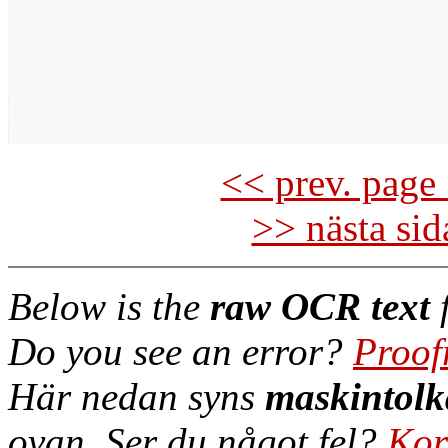
<< prev. page 
>> nästa si
Below is the
raw OCR text
f
Do you see an error?
Proof
Här nedan syns
maskintolk
ovan. Ser du något fel?
Kor