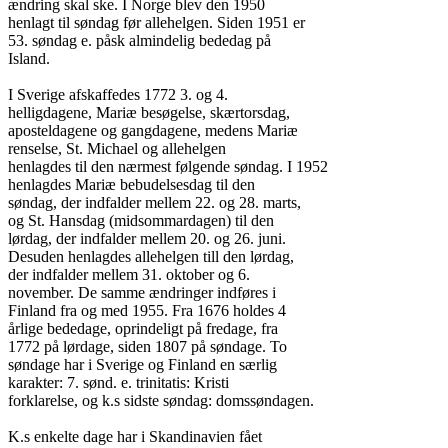
ændring skal ske. I Norge blev den 1950

henlagt til søndag før allehelgen. Siden 1951 er

53. søndag e. påsk almindelig bededag på

Island.

I Sverige afskaffedes 1772 3. og 4.

helligdagene, Mariæ besøgelse, skærtorsdag,

aposteldagene og gangdagene, medens Mariæ

renselse, St. Michael og allehelgen

henlagdes til den nærmest følgende søndag. I 1952

henlagdes Mariæ bebudelsesdag til den

søndag, der indfalder mellem 22. og 28. marts,

og St. Hansdag (midsommardagen) til den

lørdag, der indfalder mellem 20. og 26. juni.

Desuden henlagdes allehelgen till den lørdag,

der indfalder mellem 31. oktober og 6.

november. De samme ændringer indføres i

Finland fra og med 1955. Fra 1676 holdes 4

årlige bededage, oprindeligt på fredage, fra

1772 på lørdage, siden 1807 på søndage. To

søndage har i Sverige og Finland en særlig

karakter: 7. sønd. e. trinitatis: Kristi

forklarelse, og k.s sidste søndag: domssøndagen.

K.s enkelte dage har i Skandinavien fået
