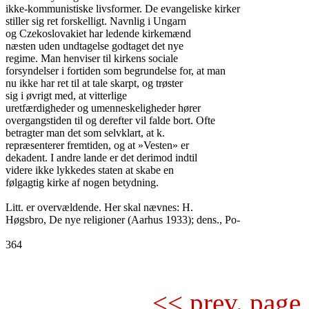
ikke-kommunistiske livsformer. De evangeliske kirker

stiller sig ret forskelligt. Navnlig i Ungarn

og Czekoslovakiet har ledende kirkemænd

næsten uden undtagelse godtaget det nye

regime. Man henviser til kirkens sociale

forsyndelser i fortiden som begrundelse for, at man

nu ikke har ret til at tale skarpt, og trøster

sig i øvrigt med, at vitterlige

uretfærdigheder og umenneskeligheder hører

overgangstiden til og derefter vil falde bort. Ofte

betragter man det som selvklart, at k.

repræsenterer fremtiden, og at »Vesten» er

dekadent. I andre lande er det derimod indtil

videre ikke lykkedes staten at skabe en

følgagtig kirke af nogen betydning.

Litt. er overvældende. Her skal nævnes: H.

Høgsbro, De nye religioner (Aarhus 1933); dens., Po-

364

<< prev. page 