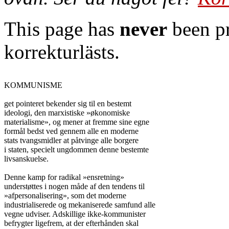
This page has
never
been pr
korrekturlästs.
KOMMUNISME

get pointeret bekender sig til en bestemt

ideologi, den marxistiske »økonomiske

materialisme», og mener at fremme sine egne

formål bedst ved gennem alle en moderne

stats tvangsmidler at påtvinge alle borgere

i staten, specielt ungdommen denne bestemte

livsanskuelse.

Denne kamp for radikal »ensretning»

understøttes i nogen måde af den tendens til

»afpersonalisering», som det moderne

industrialiserede og mekaniserede samfund alle

vegne udviser. Adskillige ikke-kommunister

befrygter ligefrem, at der efterhånden skal
