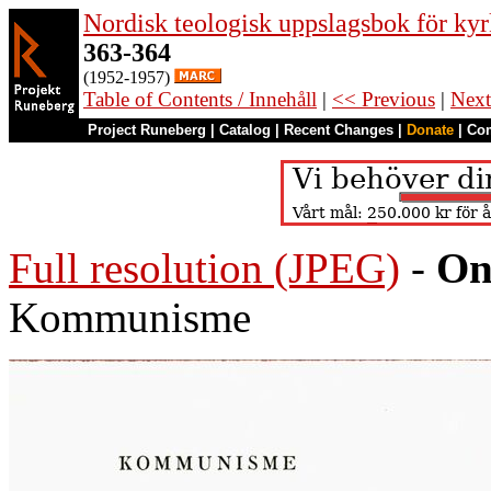
Nordisk teologisk uppslagsbok för kyr
363-364
(1952-1957)
Table of Contents / Innehåll
|
<< Previous
|
Next
Project Runeberg
|
Catalog
|
Recent Changes
|
Donate
|
Co
Full resolution (JPEG)
-
On
Kommunisme