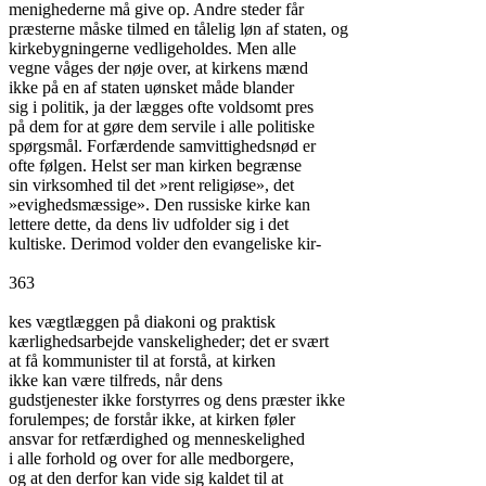
menighederne må give op. Andre steder får

præsterne måske tilmed en tålelig løn af staten, og

kirkebygningerne vedligeholdes. Men alle

vegne våges der nøje over, at kirkens mænd

ikke på en af staten uønsket måde blander

sig i politik, ja der lægges ofte voldsomt pres

på dem for at gøre dem servile i alle politiske

spørgsmål. Forfærdende samvittighedsnød er

ofte følgen. Helst ser man kirken begrænse

sin virksomhed til det »rent religiøse», det

»evighedsmæssige». Den russiske kirke kan

lettere dette, da dens liv udfolder sig i det

kultiske. Derimod volder den evangeliske kir-

363

kes vægtlæggen på diakoni og praktisk

kærlighedsarbejde vanskeligheder; det er svært

at få kommunister til at forstå, at kirken

ikke kan være tilfreds, når dens

gudstjenester ikke forstyrres og dens præster ikke

forulempes; de forstår ikke, at kirken føler

ansvar for retfærdighed og menneskelighed

i alle forhold og over for alle medborgere,

og at den derfor kan vide sig kaldet til at
