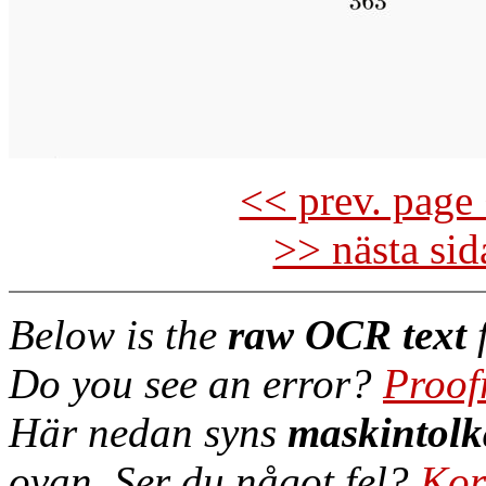
<< prev. page 
>> nästa si
Below is the
raw OCR text
f
Do you see an error?
Proof
Här nedan syns
maskintolk
ovan. Ser du något fel?
Kor