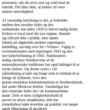
protestere, når det øves uret og vold mod de

enkelte. Det tåles ikke, at kirken vil være

statens samvittighed.

Af væsentlig betydning er det, at forholdet

mellem den russiske kirke og den

stalinistiske stat siden 1939 er blevet stadig bedre.

Kirken er loyal mod det nye regime, blander

sig officielt ikke i politik, men støtter

faktisk på afgørende punkter regeringens

indstilling, navnlig over for »Vesten». Vigtig er

overenskomsten med regeringen 1943 og den

nye kirkeforfatning af 1945. Stalinismens

stadig stærkere fremhævelse af de

nationaltrussiske traditioner har også bidraget til at

styrke kirken. Og denne synes i vid

udstrækning at lade sig bruge som et redskab til at

bringe de lydlande, hvor den

græsk-ortodokse kristendomsform er fremherskende,

ind under Moskvas ledelse. Vanskeligst har

den romerske kirke det i de kommunistiske

lande. Dels er dens lydighedsforhold til

paven en uhyre anstødssten; dels har

romerkirken både teoretisk og praktisk vist meget

stærk tilknytning til decideret
