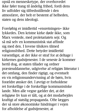
opstå en mennesketype, der overhovedet

ikke føler trang til åndelig frihed, fordi dens

liv udfolder sig tilfredsstillende i den

atmosfære, der helt er bestemt af helheden,

staten og dens ideologi.

Foreløbig er imidlertid »ensretningen» ikke

lykkedes. Den kristne kirke døde ikke, som

Marx ventede, med proletariatets sejr. Og

så må selv en kommunistisk stat affinde

sig med den. I lovene tilsikres tilmed

religionsfrihed. Dette betyder imidlertid

væsentligst, at der ikke er straf for at deltage i

kirkernes gudstjenester. I de seneste år kommer

hertil dog, at staten tillader og ordner

præsteuddannelse, udgivelse af religiøs litteratur i

det omfang, den finder rigtigt, og eventuelt

en vis religionsundervisning af de børn, hvis

forældre ønsker det. I øvrigt er forholdene

ret forskellige i de forskellige kommunistiske

lande. Men alle vegne gælder det, at det

religiøse liv kun er tålt, og at det modarbejdes

kraftigt af statslig propaganda. Ofte lægges

der så store økonomiske hindringer i vejen

for afholdelse af gudstjenester, at
