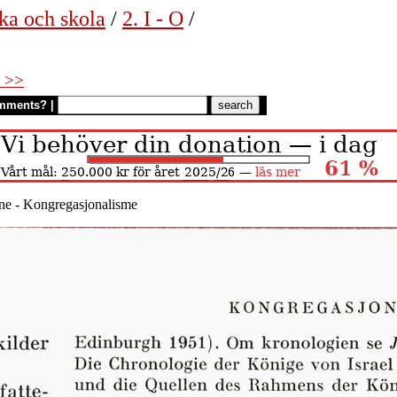
ka och skola
/
2. I - O
/
 >>
mments?
|
e - Kongregasjonalisme