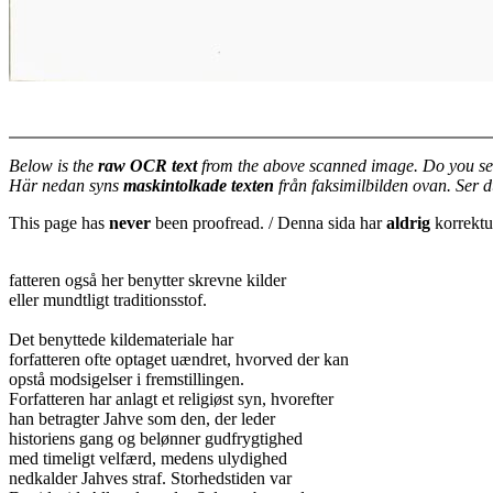
Below is the
raw OCR text
from the above scanned image. Do you se
Här nedan syns
maskintolkade texten
från faksimilbilden ovan. Ser 
This page has
never
been proofread. / Denna sida har
aldrig
korrektur
fatteren også her benytter skrevne kilder

eller mundtligt traditionsstof.

Det benyttede kildemateriale har

forfatteren ofte optaget uændret, hvorved der kan

opstå modsigelser i fremstillingen.

Forfatteren har anlagt et religiøst syn, hvorefter

han betragter Jahve som den, der leder

historiens gang og belønner gudfrygtighed

med timeligt velfærd, medens ulydighed

nedkalder Jahves straf. Storhedstiden var
