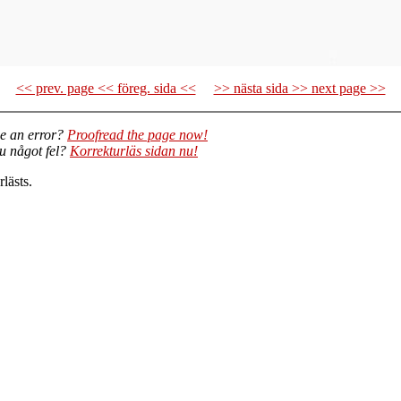
<< prev. page << föreg. sida <<
>> nästa sida >> next page >>
e an error?
Proofread the page now!
du något fel?
Korrekturläs sidan nu!
lästs.