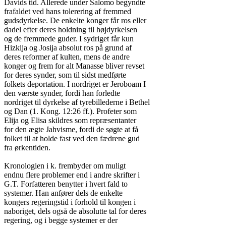
Davids tid. Allerede under Salomo begyndte

frafaldet ved hans tolerering af fremmed

gudsdyrkelse. De enkelte konger får ros eller

dadel efter deres holdning til højdyrkelsen

og de fremmede guder. I sydriget får kun

Hizkija og Josija absolut ros på grund af

deres reformer af kulten, mens de andre

konger og frem for alt Manasse bliver revset

for deres synder, som til sidst medførte

folkets deportation. I nordriget er Jeroboam I

den værste synder, fordi han forledte

nordriget til dyrkelse af tyrebillederne i Bethel

og Dan (1. Kong. 12:26 ff.). Profeter som

Elija og Elisa skildres som repræsentanter

for den ægte Jahvisme, fordi de søgte at få

folket til at holde fast ved den fædrene gud

fra ørkentiden.

Kronologien i k. frembyder om muligt

endnu flere problemer end i andre skrifter i

G.T. Forfatteren benytter i hvert fald to

systemer. Han anfører dels de enkelte

kongers regeringstid i forhold til kongen i

naboriget, dels også de absolutte tal for deres

regering, og i begge systemer er der
