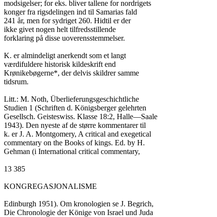
modsigelser; for eks. bliver tallene for nordrigets

konger fra rigsdelingen ind til Samarias fald

241 år, men for sydriget 260. Hidtil er der

ikke givet nogen helt tilfredsstillende

forklaring på disse uoverensstemmelser.

K. er almindeligt anerkendt som et langt

værdifuldere historisk kildeskrift end

Krønikebøgerne*, der delvis skildrer samme

tidsrum.

Litt.: M. Noth, Überlieferungsgeschichtliche

Studien 1 (Schriften d. Königsberger gelehrten

Gesellsch. Geisteswiss. Klasse 18:2, Halle—Saale

1943). Den nyeste af de større kommentarer til

k. er J. A. Montgomery, A critical and exegetical

commentary on the Books of kings. Ed. by H.

Gehman (i International critical commentary,

13 385

KONGREGASJONALISME

Edinburgh 1951). Om kronologien se J. Begrich,

Die Chronologie der Könige von Israel und Juda
