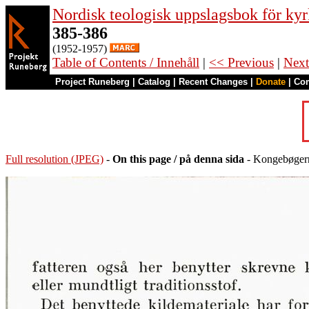
Nordisk teologisk uppslagsbok för kyr
385-386
(1952-1957)
Table of Contents / Innehåll
|
<< Previous
|
Next
Project Runeberg
|
Catalog
|
Recent Changes
|
Donate
|
Co
Full resolution (JPEG)
-
On this page / på denna sida
- Kongebøgern