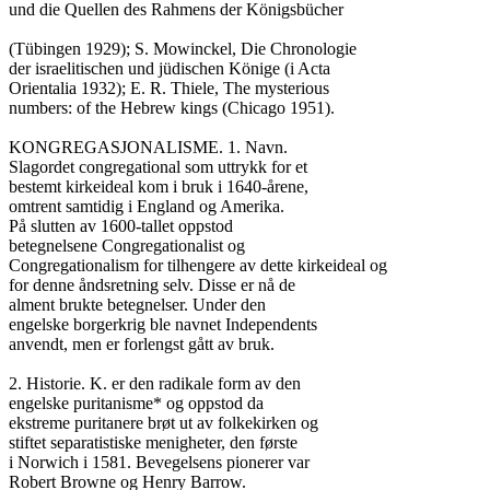
und die Quellen des Rahmens der Königsbücher

(Tübingen 1929); S. Mowinckel, Die Chronologie

der israelitischen und jüdischen Könige (i Acta

Orientalia 1932); E. R. Thiele, The mysterious

numbers: of the Hebrew kings (Chicago 1951).

KONGREGASJONALISME. 1. Navn.

Slagordet congregational som uttrykk for et

bestemt kirkeideal kom i bruk i 1640-årene,

omtrent samtidig i England og Amerika.

På slutten av 1600-tallet oppstod

betegnelsene Congregationalist og

Congregationalism for tilhengere av dette kirkeideal og

for denne åndsretning selv. Disse er nå de

alment brukte betegnelser. Under den

engelske borgerkrig ble navnet Independents

anvendt, men er forlengst gått av bruk.

2. Historie. K. er den radikale form av den

engelske puritanisme* og oppstod da

ekstreme puritanere brøt ut av folkekirken og

stiftet separatistiske menigheter, den første

i Norwich i 1581. Bevegelsens pionerer var

Robert Browne og Henry Barrow.
