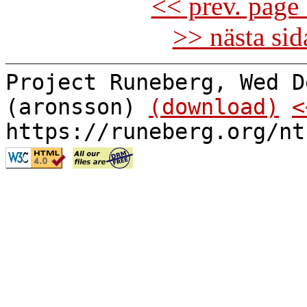
<< prev. page 
>> nästa si
Project Runeberg, Wed D
(aronsson)
(download)
<
https://runeberg.org/nt