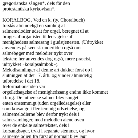
gregorianska sången*, dels för den

protestantiska kyrkovisan*.

KORALBOG. Ved en k. (ty. Choralbuch)

forstås almindeligt en samling af

salmemelodier udsat for orgel, beregnet til at

bruges af organisten til ledsagelse af

menighedens salmesang i gudstjenesten. (Udtrykket

anvendes på svensk undertiden også om

salmebøger med melodier trykt over

teksten; her anvendes dog også, mere præcist,

udtrykket »koralpsalmbok»).

Melodisamlinger af denne art dukker først op i

slutningen af det 17. årh. og vinder almindelig

udbredelse i det 18.

Ireformationstiden var

orgelledsagelse af menighedssang endnu ikke kommet

i brug. De lutherske salmer blev sunget

enten enstemmigt (uden orgelledsagelse) eller

som korsange i flerstemmig udsættelse, og

salmemelodierne blev derfor trykt dels i

salmesamlinger, med melodien alene oven

over de enkelte salmetekster, dels i

korsangbøger, trykt i separate stemmer, og hvor

salmemelodien fra først af normalt blev lagt
