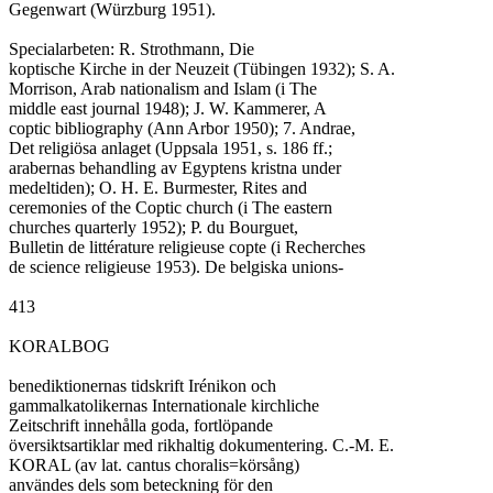
Gegenwart (Würzburg 1951).

Specialarbeten: R. Strothmann, Die

koptische Kirche in der Neuzeit (Tübingen 1932); S. A.

Morrison, Arab nationalism and Islam (i The

middle east journal 1948); J. W. Kammerer, A

coptic bibliography (Ann Arbor 1950); 7. Andrae,

Det religiösa anlaget (Uppsala 1951, s. 186 ff.;

arabernas behandling av Egyptens kristna under

medeltiden); O. H. E. Burmester, Rites and

ceremonies of the Coptic church (i The eastern

churches quarterly 1952); P. du Bourguet,

Bulletin de littérature religieuse copte (i Recherches

de science religieuse 1953). De belgiska unions-

413

KORALBOG

benediktionernas tidskrift Irénikon och

gammalkatolikernas Internationale kirchliche

Zeitschrift innehålla goda, fortlöpande

översiktsartiklar med rikhaltig dokumentering. C.-M. E.

KORAL (av lat. cantus choralis=körsång)

användes dels som beteckning för den
