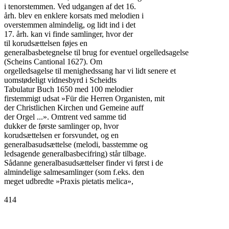
i tenorstemmen. Ved udgangen af det 16.

årh. blev en enklere korsats med melodien i

overstemmen almindelig, og lidt ind i det

17. årh. kan vi finde samlinger, hvor der

til korudsættelsen føjes en

generalbasbetegnelse til brug for eventuel orgelledsagelse

(Scheins Cantional 1627). Om

orgelledsagelse til menighedssang har vi lidt senere et

uomstødeligt vidnesbyrd i Scheidts

Tabulatur Buch 1650 med 100 melodier

firstemmigt udsat »Für die Herren Organisten, mit

der Christlichen Kirchen und Gemeine auff

der Orgel ...». Omtrent ved samme tid

dukker de første samlinger op, hvor

korudsættelsen er forsvundet, og en

generalbasudsættelse (melodi, basstemme og

ledsagende generalbasbecifring) står tilbage.

Sådanne generalbasudsættelser finder vi først i de

almindelige salmesamlinger (som f.eks. den

meget udbredte »Praxis pietatis melica»,

414
