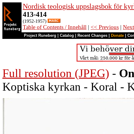
Nordisk teologisk uppslagsbok för kyr
413-414
(1952-1957)
Table of Contents / Innehåll
|
<< Previous
|
Next
Project Runeberg
|
Catalog
|
Recent Changes
|
Donate
|
Co
Full resolution (JPEG)
-
On
Koptiska kyrkan - Koral - 