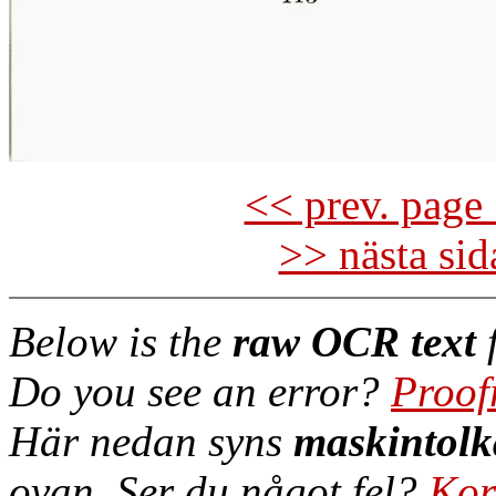
<< prev. page 
>> nästa si
Below is the
raw OCR text
f
Do you see an error?
Proof
Här nedan syns
maskintolk
ovan. Ser du något fel?
Kor