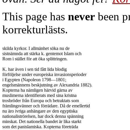
This page has
never
been pr
korrekturlästs.
skilda kyrkor. I allmänhet söka nu de

sistnämnda att stärka k. gentemot Islam och

Rom i stället för att öka splittringen.

K. har även i sen tid fått lida blodig

förföljelse under europeiska invasionsperioder

i Egypten (Napoleon 1798—1801;

engelsmännens beskjutning av Alexandria 1882).

Kopterna ha nämligen härvid gärna av

muslimerna identifierats med sina kristna

trosbröder från Europa och betraktats som

främlingsvänner och förrädare. Då de emellertid

nu äro ivriga anhängare av den egyptiska

nationaliströrelsen, har dock denna spänning

minskat. Det nationella bandet är lika starkt

som det panislamiska. Kopterna företräda
