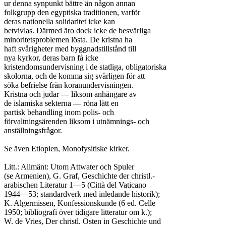
ur denna synpunkt bättre än någon annan

folkgrupp den egyptiska traditionen, varför

deras nationella solidaritet icke kan

betvivlas. Därmed äro dock icke de besvärliga

minoritetsproblemen lösta. De kristna ha

haft svårigheter med byggnadstillstånd till

nya kyrkor, deras barn få icke

kristendomsundervisning i de statliga, obligatoriska

skolorna, och de komma sig svårligen för att

söka befrielse från koranundervisningen.

Kristna och judar — liksom anhängare av

de islamiska sekterna — röna lätt en

partisk behandling inom polis- och

förvaltningsärenden liksom i utnämnings- och

anställningsfrågor.

Se även Etiopien, Monofysitiske kirker.

Litt.: Allmänt: Utom Attwater och Spuler

(se Armenien), G. Graf, Geschichte der christl.-

arabischen Literatur 1—5 (Città del Vaticano

1944—53; standardverk med inledande historik);

K. Algermissen, Konfessionskunde (6 ed. Celle

1950; bibliografi över tidigare litteratur om k.);

W. de Vries, Der christl. Osten in Geschichte und
