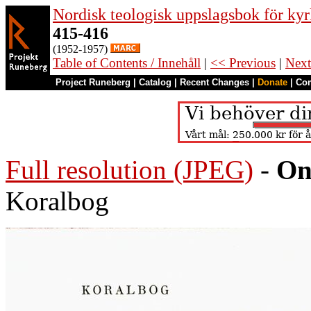
Nordisk teologisk uppslagsbok för kyr
415-416
(1952-1957)
Table of Contents / Innehåll
|
<< Previous
|
Next
Project Runeberg
|
Catalog
|
Recent Changes
|
Donate
|
Co
Full resolution (JPEG)
-
On
Koralbog