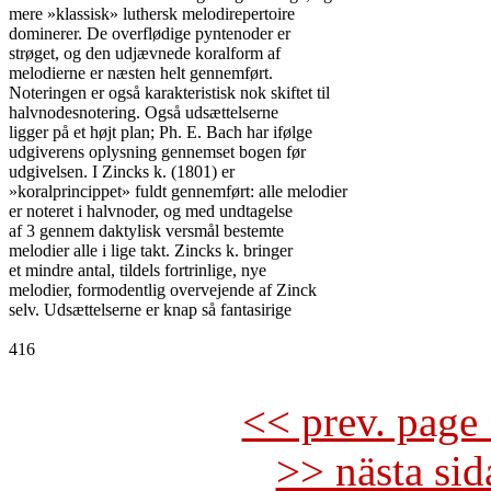
mere »klassisk» luthersk melodirepertoire

dominerer. De overflødige pyntenoder er

strøget, og den udjævnede koralform af

melodierne er næsten helt gennemført.

Noteringen er også karakteristisk nok skiftet til

halvnodesnotering. Også udsættelserne

ligger på et højt plan; Ph. E. Bach har ifølge

udgiverens oplysning gennemset bogen før

udgivelsen. I Zincks k. (1801) er

»koralprincippet» fuldt gennemført: alle melodier

er noteret i halvnoder, og med undtagelse

af 3 gennem daktylisk versmål bestemte

melodier alle i lige takt. Zincks k. bringer

et mindre antal, tildels fortrinlige, nye

melodier, formodentlig overvejende af Zinck

selv. Udsættelserne er knap så fantasirige

416

<< prev. page 
>> nästa si