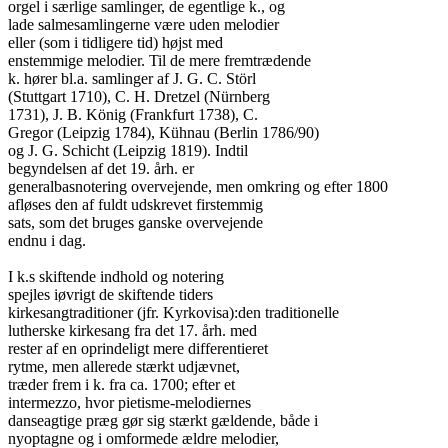
orgel i særlige samlinger, de egentlige k., og

lade salmesamlingerne være uden melodier

eller (som i tidligere tid) højst med

enstemmige melodier. Til de mere fremtrædende

k. hører bl.a. samlinger af J. G. C. Störl

(Stuttgart 1710), C. H. Dretzel (Nürnberg

1731), J. B. König (Frankfurt 1738), C.

Gregor (Leipzig 1784), Kühnau (Berlin 1786/90)

og J. G. Schicht (Leipzig 1819). Indtil

begyndelsen af det 19. årh. er

generalbasnotering overvejende, men omkring og efter 1800

afløses den af fuldt udskrevet firstemmig

sats, som det bruges ganske overvejende

endnu i dag.

I k.s skiftende indhold og notering

spejles iøvrigt de skiftende tiders

kirkesangtraditioner (jfr. Kyrkovisa):den traditionelle

lutherske kirkesang fra det 17. årh. med

rester af en oprindeligt mere differentieret

rytme, men allerede stærkt udjævnet,

træder frem i k. fra ca. 1700; efter et

intermezzo, hvor pietisme-melodiernes

danseagtige præg gør sig stærkt gældende, både i

nyoptagne og i omformede ældre melodier,
