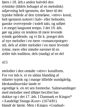
føres i 18. årh.s anden halvdel den

rytmiske (tildels ledsaget af en melodisk)

udjævning helt igennem, der fører til det

typiske billede af den rytmeløse, »stive» koral,

helt igennem noteret i halv- eller helnoder,

ganske overvejende i todelt takt, og udført

i et meget langsomt tempo. I det 19. årh.

gør sig påny en tendens til mere levende

rytmik gældende, og vi får k. præget dels

af nye melodier i en mere »romancepræget»

stil, dels af ældre melodier i en mere levende

rytme, mere eller mindre nærmet til en

ældre tids tradition, dels (stadig) af en del

415

melodier i den omtalte »stive» koralform.

For vor tids k. er en sådan blanding af

stilarter typisk og i mange tilfælde uundgåelig.

ldeskandinaviske lande er

egentlige k. en ret sen foreteelse. Salmesamlinger

med melodier med tilføjet becifret bas

dukker op i det 17. årh. I Danmark er Kingos*

»Aandeligt Siunge-Koor» (1674/81)

blandt de første. Men i Kingos »Gradual»
