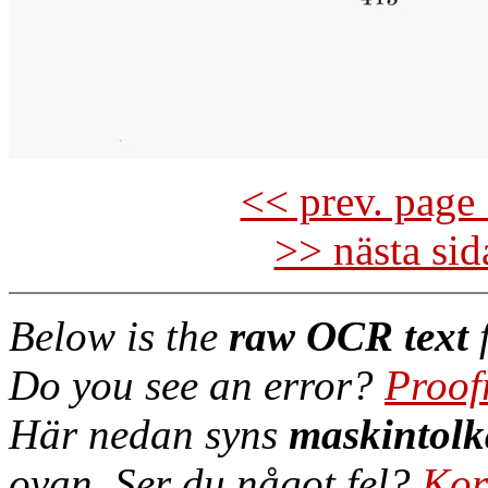
<< prev. page 
>> nästa si
Below is the
raw OCR text
f
Do you see an error?
Proof
Här nedan syns
maskintolk
ovan. Ser du något fel?
Kor