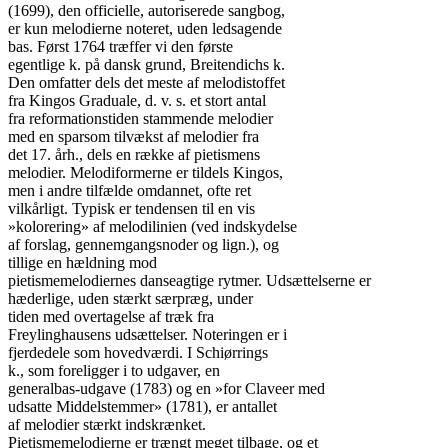
(1699), den officielle, autoriserede sangbog,

er kun melodierne noteret, uden ledsagende

bas. Først 1764 træffer vi den første

egentlige k. på dansk grund, Breitendichs k.

Den omfatter dels det meste af melodistoffet

fra Kingos Graduale, d. v. s. et stort antal

fra reformationstiden stammende melodier

med en sparsom tilvækst af melodier fra

det 17. årh., dels en række af pietismens

melodier. Melodiformerne er tildels Kingos,

men i andre tilfælde omdannet, ofte ret

vilkårligt. Typisk er tendensen til en vis

»kolorering» af melodilinien (ved indskydelse

af forslag, gennemgangsnoder og lign.), og

tillige en hældning mod

pietismemelodiernes danseagtige rytmer. Udsættelserne er

hæderlige, uden stærkt særpræg, under

tiden med overtagelse af træk fra

Freylinghausens udsættelser. Noteringen er i

fjerdedele som hovedværdi. I Schiørrings

k., som foreligger i to udgaver, en

generalbas-udgave (1783) og en »for Claveer med

udsatte Middelstemmer» (1781), er antallet

af melodier stærkt indskrænket.

Pietismemelodierne er trængt meget tilbage, og et
