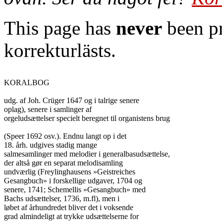
This page has
never
been pr
korrekturlästs.
KORALBOG

udg. af Joh. Crüger 1647 og i talrige senere

oplag), senere i samlinger af

orgeludsættelser specielt beregnet til organistens brug

(Speer 1692 osv.). Endnu langt op i det

18. årh. udgives stadig mange

salmesamlinger med melodier i generalbasudsættelse,

der altså gør en separat melodisamling

undværlig (Freylinghausens »Geistreiches

Gesangbuch» i forskellige udgaver, 1704 og

senere, 1741; Schemellis »Gesangbuch» med

Bachs udsættelser, 1736, m.fl), men i

løbet af århundredet bliver det i voksende

grad almindeligt at trykke udsættelserne for
