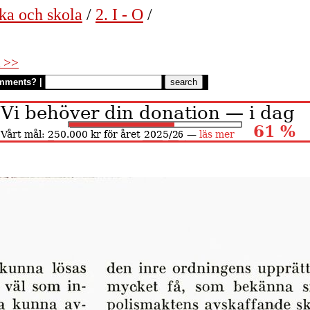
ka och skola
/
2. I - O
/
 >>
mments?
|