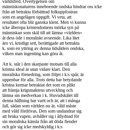
världsfred. Övertygelsen om

människonaturens inneboende ondska hindrar oss icke

från att betrakta förbättrad folkuppfostran

som en angelägen uppgift. Vi veta, att

resultatet ofta blir ganska klent. Men vi kunna

icke åberopa kristendomens mörka syn på

människan som skäl till att lämna »världen»

åt dess öde i moraliskt avseende. Lika litet

äro vi, kristligt sett, berättigade att betrakta

k. som en yttring av denna tidsålders ondska,

vilken man ingenting kan göra åt.

Att k. står i den skarpaste motsats till alla

kristna ideal är utan vidare klart. Den

moraliska förnedring, som följer i k:s spår, är

uppenbar för alla. Trots detta har betydande

kristna kretsar betraktat det som en plikt

att främja krigsmaktens utveckling och

lämna sin medverkan i k. Huvudskälet till

denna hållning har varit och är, att i många

fall, sådan som världen nu är, våld måste

med våld fördrivas. Den som undandrar sig

att bruka vapen, avhåller sig i åtlydnad för

sin moraliska känsla från att döda fiender

och gör sig icke medskyldig i k:s
