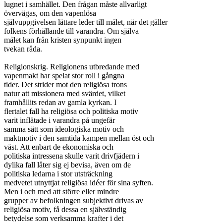
lugnet i samhället. Den frågan måste allvarligt

övervägas, om den vapenlösa

självuppgivelsen lättare leder till målet, när det gäller

folkens förhållande till varandra. Om själva

målet kan från kristen synpunkt ingen

tvekan råda.

Religionskrig. Religionens utbredande med

vapenmakt har spelat stor roll i gångna

tider. Det strider mot den religiösa trons

natur att missionera med svärdet, vilket

framhållits redan av gamla kyrkan. I

flertalet fall ha religiösa och politiska motiv

varit inflätade i varandra på ungefär

samma sätt som ideologiska motiv och

maktmotiv i den samtida kampen mellan öst och

väst. Att enbart de ekonomiska och

politiska intressena skulle varit drivfjädern i

dylika fall låter sig ej bevisa, även om de

politiska ledarna i stor utsträckning

medvetet utnyttjat religiösa idéer för sina syften.

Men i och med att större eller mindre

grupper av befolkningen subjektivt drivas av

religiösa motiv, få dessa en självständig

betydelse som verksamma krafter i det
