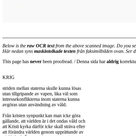
Below is the
raw OCR text
from the above scanned image. Do you se
Här nedan syns
maskintolkade texten
från faksimilbilden ovan. Ser 
This page has
never
been proofread. / Denna sida har
aldrig
korrektur
KRIG

striden mellan staterna skulle kunna lösas

utan tillgripande av vapen, lika väl som

intressekonflikterna inom staterna kunna

avgöras utan användning av våld.

Från kristen synpunkt kan man icke göra

gällande, att världen är i det ondas våld och

att Kristi kyrka därför icke skall sträva efter

att förändra världen genom upprättande av
