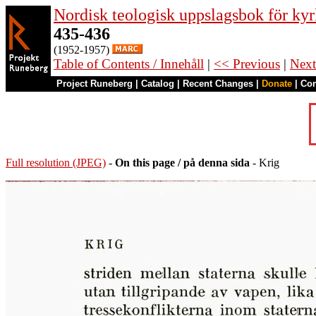
Nordisk teologisk uppslagsbok för kyr
435-436
(1952-1957)
Table of Contents / Innehåll
|
<< Previous
|
Next
Project Runeberg
|
Catalog
|
Recent Changes
|
Donate
|
Co
Full resolution (JPEG)
-
On this page / på denna sida
- Krig