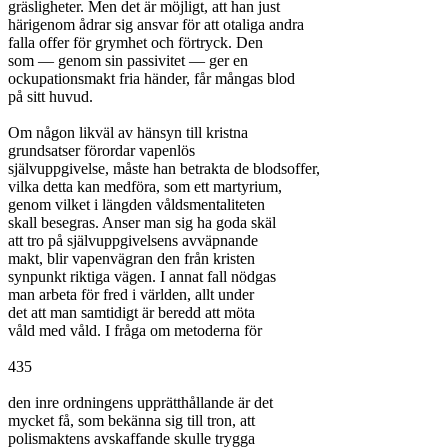
gräsligheter. Men det är möjligt, att han just

härigenom ådrar sig ansvar för att otaliga andra

falla offer för grymhet och förtryck. Den

som — genom sin passivitet — ger en

ockupationsmakt fria händer, får mångas blod

på sitt huvud.

Om någon likväl av hänsyn till kristna

grundsatser förordar vapenlös

självuppgivelse, måste han betrakta de blodsoffer,

vilka detta kan medföra, som ett martyrium,

genom vilket i längden våldsmentaliteten

skall besegras. Anser man sig ha goda skäl

att tro på självuppgivelsens avväpnande

makt, blir vapenvägran den från kristen

synpunkt riktiga vägen. I annat fall nödgas

man arbeta för fred i världen, allt under

det att man samtidigt är beredd att möta

våld med våld. I fråga om metoderna för

435

den inre ordningens upprätthållande är det

mycket få, som bekänna sig till tron, att

polismaktens avskaffande skulle trygga
