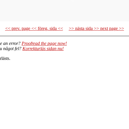
<< prev. page << föreg. sida <<
>> nästa sida >> next page >>
e an error?
Proofread the page now!
du något fel?
Korrekturläs sidan nu!
lästs.