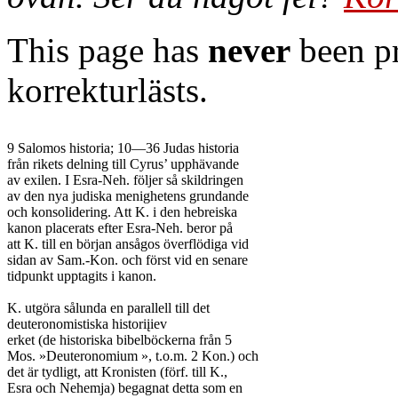
This page has
never
been pr
korrekturlästs.
9 Salomos historia; 10—36 Judas historia

från rikets delning till Cyrus’ upphävande

av exilen. I Esra-Neh. följer så skildringen

av den nya judiska menighetens grundande

och konsolidering. Att K. i den hebreiska

kanon placerats efter Esra-Neh. beror på

att K. till en början ansågos överflödiga vid

sidan av Sam.-Kon. och först vid en senare

tidpunkt upptagits i kanon.

K. utgöra sålunda en parallell till det

deuteronomistiska historiįiev

erket (de historiska bibelböckerna från 5

Mos. »Deuteronomium », t.o.m. 2 Kon.) och

det är tydligt, att Kronisten (förf. till K.,

Esra och Nehemja) begagnat detta som en
