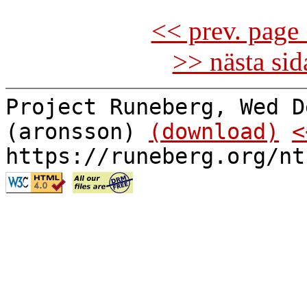
<< prev. page 
>> nästa si
Project Runeberg, Wed D
(aronsson)
(download)
<
https://runeberg.org/nt