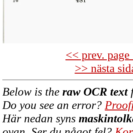
<< prev. page 
>> nästa si
Below is the
raw OCR text
f
Do you see an error?
Proof
Här nedan syns
maskintolk
ovan. Ser du något fel?
Kor