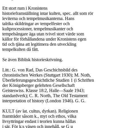
Ett stort rum i Kronistens

historieframställning intar kulten, spec. allt som rör

leviterna och tempelmusikanterna. Hans

talrika skildringar av tempelfester och

kultprocessioner, tempelmusikanter och

tempelsångare äga utan tvivel stort värde som

källor för förhållandena under Kronistens egen

tid och tjäna att legitimera den utveckling

tempelkulten då fått.

Se även Biblisk historieskrivning.

Litt.: G. von Rad, Das Geschichtsbild des

chronistischen Werkes (Stuttgart 1930); M. Noth,

Überlieferungsgeschichtliche Studien 1 (i Schriften

der Königsberger gelehrten Gesellschaft

Geisteswiss. Klasse 18:2, Halle—Saale 1943;

standardverk); C. R. North, The Old Testament

interpretation of history (London 1946). G. G.

KULT (av lat. cultus, dyrkan). Religionen

framträder såsom k., myt och ethos, vilka

livsyttringar endast i teorien kunna hållas

i sär. För k:s väsen och innehåll, se G u
