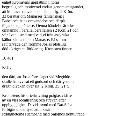
enligt Kronistens uppfattning göras

begriplig och motiverad endast genom antagandet,

att Manasse omvänt och bättrat sig. 2 Krön.

33 berättar om Manasses fångenskap i

Babel och hans omvändelse och därpå

följande upprättelse. Denna händelse är icke

omnämnd i parallellberättelsen i 2 Kon. 21 och

står även i strid med vad vi från assyriska

källor känna till om Manasse. På samma

sätt tarvade den fromme Josias plötsliga

död i kriget en förklaring. Kronisten finner

16 481

KULT

den däri, att Josia före slaget vid Megiddo

skulle ha avvisat ett gudsord och därigenom

dragit olyckan över sig, 2 Krön. 35: 21 f.

Kronistens historieskrivning präglas vidare

av en viss idealisering och strävan efter

uppbygglighet. Davids synd med Bat-Seba

förbigås under tystnad, likaså

stridigheterna i samband med Salomos trontillträde.
