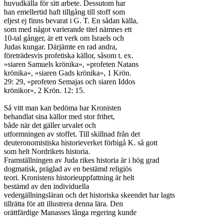
huvudkälla för sitt arbete. Dessutom har

han emellertid haft tillgång till stoff som

eljest ej finns bevarat i G. T. En sådan källa,

som med något varierande titel nämnes ett

10-tal gånger, är ett verk om Israels och

Judas kungar. Därjämte en rad andra,

företrädesvis profetiska källor, såsom t. ex.

»siaren Samuels krönika», »profeten Natans

krönika», »siaren Gads krönika», 1 Krön.

29: 29, »profeten Semajas och siaren Iddos

krönikor», 2 Krön. 12: 15.

Så vitt man kan bedöma har Kronisten

behandlat sina källor med stor frihet,

både när det gäller urvalet och

utformningen av stoffet. Till skillnad från det

deuteronomistiska historieverket förbigå K. så gott

som helt Nordrikets historia.

Framställningen av Juda rikes historia är i hög grad

dogmatisk, präglad av en bestämd religiös

teori. Kronistens historieuppfattning är helt

bestämd av den individuella

vedergällningsläran och det historiska skeendet har lagts

tillrätta för att illustrera denna lära. Den

orättfärdige Manasses långa regering kunde
