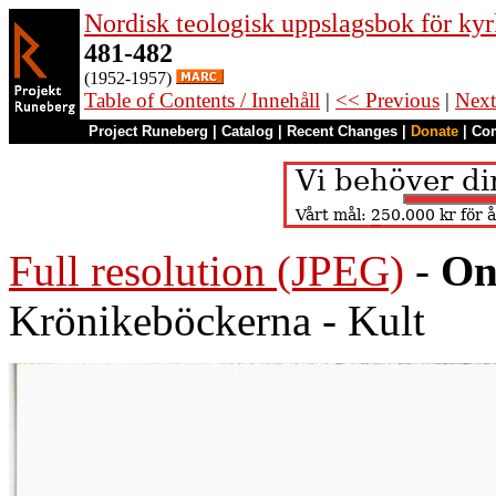
Nordisk teologisk uppslagsbok för kyr
481-482
(1952-1957)
Table of Contents / Innehåll
|
<< Previous
|
Next
Project Runeberg
|
Catalog
|
Recent Changes
|
Donate
|
Co
Full resolution (JPEG)
-
On
Krönikeböckerna - Kult