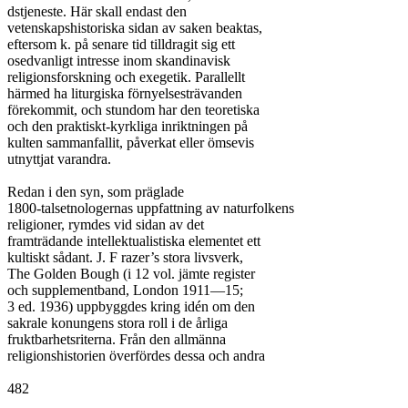
dstjeneste. Här skall endast den

vetenskapshistoriska sidan av saken beaktas,

eftersom k. på senare tid tilldragit sig ett

osedvanligt intresse inom skandinavisk

religionsforskning och exegetik. Parallellt

härmed ha liturgiska förnyelsesträvanden

förekommit, och stundom har den teoretiska

och den praktiskt-kyrkliga inriktningen på

kulten sammanfallit, påverkat eller ömsevis

utnyttjat varandra.

Redan i den syn, som präglade

1800-talsetnologernas uppfattning av naturfolkens

religioner, rymdes vid sidan av det

framträdande intellektualistiska elementet ett

kultiskt sådant. J. F razer’s stora livsverk,

The Golden Bough (i 12 vol. jämte register

och supplementband, London 1911—15;

3 ed. 1936) uppbyggdes kring idén om den

sakrale konungens stora roll i de årliga

fruktbarhetsriterna. Från den allmänna

religionshistorien överfördes dessa och andra

482
