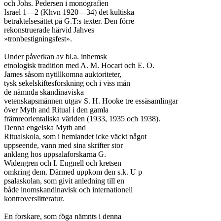
och Johs. Pedersen i monografien

Israel 1—2 (Khvn 1920—34) det kultiska

betraktelsesättet på G.T:s texter. Den förre

rekonstruerade härvid Jahves

»tronbestigningsfest».

Under påverkan av bl.a. inhemsk

etnologisk tradition med A. M. Hocart och E. O.

James såsom nytillkomna auktoriteter,

tysk sekelskiftesforskning och i viss mån

de nämnda skandinaviska

vetenskapsmännen utgav S. H. Hooke tre essäsamlingar

över Myth and Ritual i den gamla

främreorientaliska världen (1933, 1935 och 1938).

Denna engelska Myth and

Ritualskola, som i hemlandet icke väckt något

uppseende, vann med sina skrifter stor

anklang hos uppsalaforskarna G.

Widengren och I. Engnell och kretsen

omkring dem. Därmed uppkom den s.k. U p

psalaskolan, som givit anledning till en

både inomskandinavisk och internationell

kontroverslitteratur.

En forskare, som föga nämnts i denna
