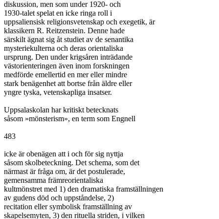
diskussion, men som under 1920- och

1930-talet spelat en icke ringa roll i

uppsaliensisk religionsvetenskap och exegetik, är

klassikern R. Reitzenstein. Denne hade

särskilt ägnat sig åt studiet av de senantika

mysteriekulterna och deras orientaliska

ursprung. Den under krigsåren inträdande

västorienteringen även inom forskningen

medförde emellertid en mer eller mindre

stark benägenhet att bortse från äldre eller

yngre tyska, vetenskapliga insatser.

Uppsalaskolan har kritiskt betecknats

såsom »mönsterism», en term som Engnell

483

icke är obenägen att i och för sig nyttja

såsom skolbeteckning. Det schema, som det

närmast är fråga om, är det postulerade,

gemensamma främreorientaliska

kultmönstret med 1) den dramatiska framställningen

av gudens död och uppståndelse, 2)

recitation eller symbolisk framställning av

skapelsemyten, 3) den rituella striden, i vilken
