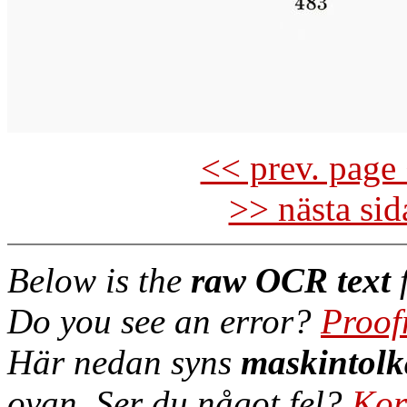
<< prev. page 
>> nästa si
Below is the
raw OCR text
f
Do you see an error?
Proof
Här nedan syns
maskintolk
ovan. Ser du något fel?
Kor