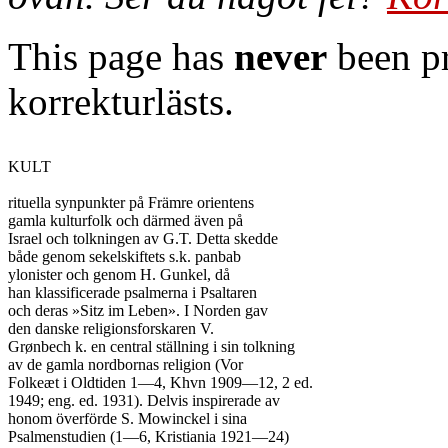
This page has
never
been pr
korrekturlästs.
KULT

rituella synpunkter på Främre orientens

gamla kulturfolk och därmed även på

Israel och tolkningen av G.T. Detta skedde

både genom sekelskiftets s.k. panbab

ylonister och genom H. Gunkel, då

han klassificerade psalmerna i Psaltaren

och deras »Sitz im Leben». I Norden gav

den danske religionsforskaren V.

Grønbech k. en central ställning i sin tolkning

av de gamla nordbornas religion (Vor

Folkeæt i Oldtiden 1—4, Khvn 1909—12, 2 ed.

1949; eng. ed. 1931). Delvis inspirerade av

honom överförde S. Mowinckel i sina

Psalmenstudien (1—6, Kristiania 1921—24)
