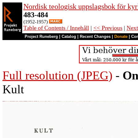
Nordisk teologisk uppslagsbok för kyr
483-484
(1952-1957)
Table of Contents / Innehåll
|
<< Previous
|
Next
Project Runeberg
|
Catalog
|
Recent Changes
|
Donate
|
Co
Full resolution (JPEG)
-
On
Kult