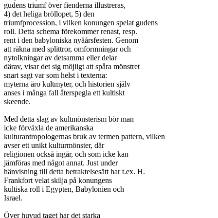
gudens triumf över fienderna illustreras,

4) det heliga bröllopet, 5) den

triumfprocession, i vilken konungen spelat gudens

roll. Detta schema förekommer renast, resp.

rent i den babyloniska nyäårsfesten. Genom

att räkna med splittror, omformningar och

nytolkningar av detsamma eller delar

därav, visar det sig möjligt att spåra mönstret

snart sagt var som helst i texterna:

myterna äro kultmyter, och historien själv

anses i många fall återspegla ett kultiskt

skeende.

Med detta slag av kultmönsterism bör man

icke förväxla de amerikanska

kulturantropologernas bruk av termen pattern, vilken

avser ett unikt kulturmönster, där

religionen också ingår, och som icke kan

jämföras med något annat. Just under

hänvisning till detta betraktelsesätt har t.ex. H.

Frankfort velat skilja på konungens

kultiska roll i Egypten, Babylonien och

Israel.

Över huvud taget har det starka
