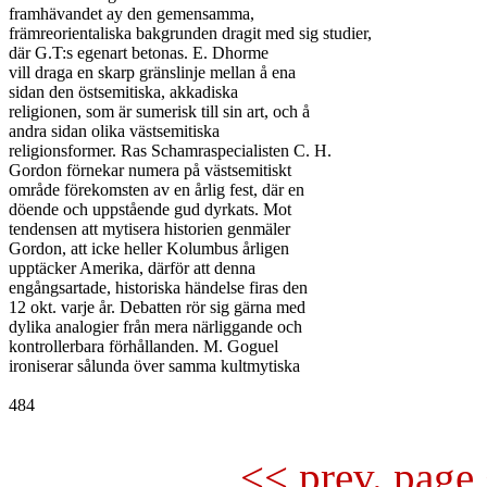
framhävandet ay den gemensamma,

främreorientaliska bakgrunden dragit med sig studier,

där G.T:s egenart betonas. E. Dhorme

vill draga en skarp gränslinje mellan å ena

sidan den östsemitiska, akkadiska

religionen, som är sumerisk till sin art, och å

andra sidan olika västsemitiska

religionsformer. Ras Schamraspecialisten C. H.

Gordon förnekar numera på västsemitiskt

område förekomsten av en årlig fest, där en

döende och uppstående gud dyrkats. Mot

tendensen att mytisera historien genmäler

Gordon, att icke heller Kolumbus årligen

upptäcker Amerika, därför att denna

engångsartade, historiska händelse firas den

12 okt. varje år. Debatten rör sig gärna med

dylika analogier från mera närliggande och

kontrollerbara förhållanden. M. Goguel

ironiserar sålunda över samma kultmytiska

484

<< prev. page 