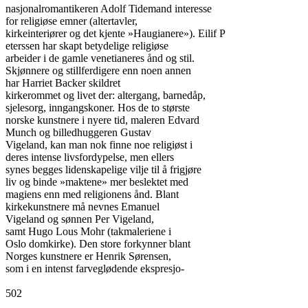
nasjonalromantikeren Adolf Tidemand interesse

for religiøse emner (altertavler,

kirkeinteriører og det kjente »Haugianere»). Eilif P

eterssen har skapt betydelige religiøse

arbeider i de gamle venetianeres ånd og stil.

Skjønnere og stillferdigere enn noen annen

har Harriet Backer skildret

kirkerommet og livet der: altergang, barnedåp,

sjelesorg, inngangskoner. Hos de to største

norske kunstnere i nyere tid, maleren Edvard

Munch og billedhuggeren Gustav

Vigeland, kan man nok finne noe religiøst i

deres intense livsfordypelse, men ellers

synes begges lidenskapelige vilje til å frigjøre

liv og binde »maktene» mer beslektet med

magiens enn med religionens ånd. Blant

kirkekunstnere må nevnes Emanuel

Vigeland og sønnen Per Vigeland,

samt Hugo Lous Mohr (takmaleriene i

Oslo domkirke). Den store forkynner blant

Norges kunstnere er Henrik Sørensen,

som i en intenst farveglødende ekspresjo-

502
