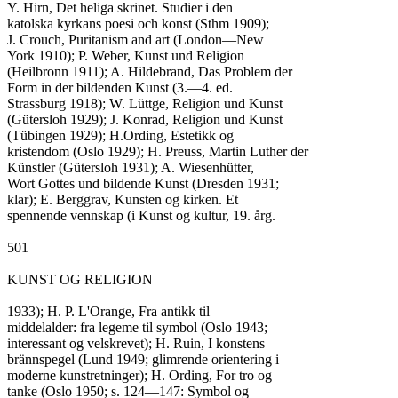
Y. Hirn, Det heliga skrinet. Studier i den

katolska kyrkans poesi och konst (Sthm 1909);

J. Crouch, Puritanism and art (London—New

York 1910); P. Weber, Kunst und Religion

(Heilbronn 1911); A. Hildebrand, Das Problem der

Form in der bildenden Kunst (3.—4. ed.

Strassburg 1918); W. Lüttge, Religion und Kunst

(Gütersloh 1929); J. Konrad, Religion und Kunst

(Tübingen 1929); H.Ording, Estetikk og

kristendom (Oslo 1929); H. Preuss, Martin Luther der

Künstler (Gütersloh 1931); A. Wiesenhütter,

Wort Gottes und bildende Kunst (Dresden 1931;

klar); E. Berggrav, Kunsten og kirken. Et

spennende vennskap (i Kunst og kultur, 19. årg.

501

KUNST OG RELIGION

1933); H. P. L'Orange, Fra antikk til

middelalder: fra legeme til symbol (Oslo 1943;

interessant og velskrevet); H. Ruin, I konstens

brännspegel (Lund 1949; glimrende orientering i

moderne kunstretninger); H. Ording, For tro og

tanke (Oslo 1950; s. 124—147: Symbol og
