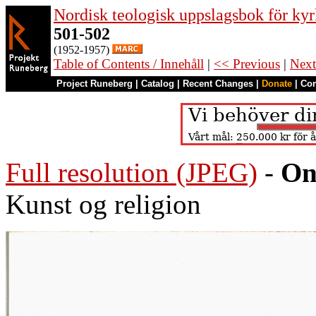
Nordisk teologisk uppslagsbok för kyr
501-502
(1952-1957)
Table of Contents / Innehåll
|
<< Previous
|
Next
Project Runeberg
|
Catalog
|
Recent Changes
|
Donate
|
Co
Full resolution (JPEG)
-
On
Kunst og religion