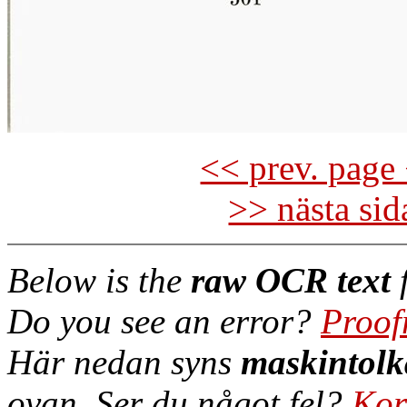
<< prev. page 
>> nästa si
Below is the
raw OCR text
f
Do you see an error?
Proof
Här nedan syns
maskintolk
ovan. Ser du något fel?
Kor