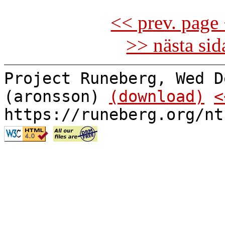
<< prev. page 
>> nästa si
Project Runeberg, Wed D
(aronsson)
(download)
<
https://runeberg.org/nt