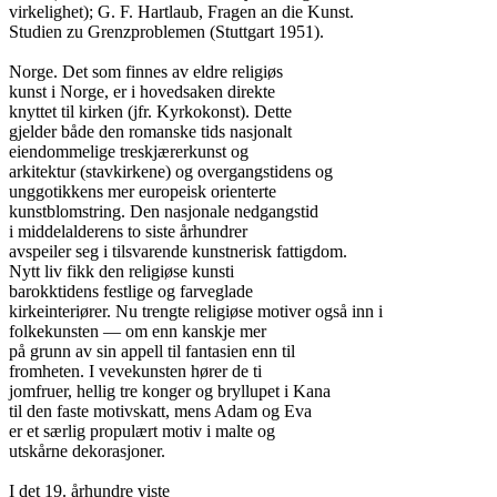
virkelighet); G. F. Hartlaub, Fragen an die Kunst.

Studien zu Grenzproblemen (Stuttgart 1951).

Norge. Det som finnes av eldre religiøs

kunst i Norge, er i hovedsaken direkte

knyttet til kirken (jfr. Kyrkokonst). Dette

gjelder både den romanske tids nasjonalt

eiendommelige treskjærerkunst og

arkitektur (stavkirkene) og overgangstidens og

unggotikkens mer europeisk orienterte

kunstblomstring. Den nasjonale nedgangstid

i middelalderens to siste århundrer

avspeiler seg i tilsvarende kunstnerisk fattigdom.

Nytt liv fikk den religiøse kunsti

barokktidens festlige og farveglade

kirkeinteriører. Nu trengte religiøse motiver også inn i

folkekunsten — om enn kanskje mer

på grunn av sin appell til fantasien enn til

fromheten. I vevekunsten hører de ti

jomfruer, hellig tre konger og bryllupet i Kana

til den faste motivskatt, mens Adam og Eva

er et særlig propulært motiv i malte og

utskårne dekorasjoner.

I det 19. århundre viste
