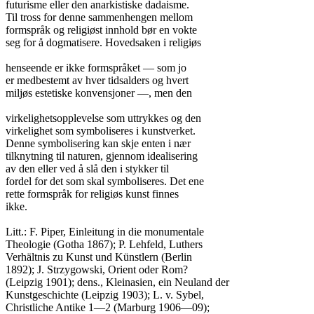
futurisme eller den anarkistiske dadaisme.

Til tross for denne sammenhengen mellom

formspråk og religiøst innhold bør en vokte

seg for å dogmatisere. Hovedsaken i religiøs

henseende er ikke formspråket — som jo

er medbestemt av hver tidsalders og hvert

miljøs estetiske konvensjoner —, men den

virkelighetsopplevelse som uttrykkes og den

virkelighet som symboliseres i kunstverket.

Denne symbolisering kan skje enten i nær

tilknytning til naturen, gjennom idealisering

av den eller ved å slå den i stykker til

fordel for det som skal symboliseres. Det ene

rette formspråk for religiøs kunst finnes

ikke.

Litt.: F. Piper, Einleitung in die monumentale

Theologie (Gotha 1867); P. Lehfeld, Luthers

Verhältnis zu Kunst und Künstlern (Berlin

1892); J. Strzygowski, Orient oder Rom?

(Leipzig 1901); dens., Kleinasien, ein Neuland der

Kunstgeschichte (Leipzig 1903); L. v. Sybel,

Christliche Antike 1—2 (Marburg 1906—09);
