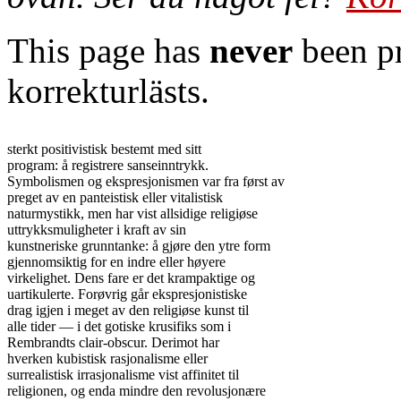
This page has
never
been pr
korrekturlästs.
sterkt positivistisk bestemt med sitt

program: å registrere sanseinntrykk.

Symbolismen og ekspresjonismen var fra først av

preget av en panteistisk eller vitalistisk

naturmystikk, men har vist allsidige religiøse

uttrykksmuligheter i kraft av sin

kunstneriske grunntanke: å gjøre den ytre form

gjennomsiktig for en indre eller høyere

virkelighet. Dens fare er det krampaktige og

uartikulerte. Forøvrig går ekspresjonistiske

drag igjen i meget av den religiøse kunst til

alle tider — i det gotiske krusifiks som i

Rembrandts clair-obscur. Derimot har

hverken kubistisk rasjonalisme eller

surrealistisk irrasjonalisme vist affinitet til

religionen, og enda mindre den revolusjonære
