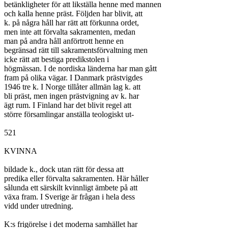
betänkligheter för att likställa henne med mannen

och kalla henne präst. Följden har blivit, att

k. på några håll har rätt att förkunna ordet,

men inte att förvalta sakramenten, medan

man på andra håll anförtrott henne en

begränsad rätt till sakramentsförvaltning men

icke rätt att bestiga predikstolen i

högmässan. I de nordiska länderna har man gått

fram på olika vägar. I Danmark prästvigdes

1946 tre k. I Norge tillåter allmän lag k. att

bli präst, men ingen prästvigning av k. har

ägt rum. I Finland har det blivit regel att

större församlingar anställa teologiskt ut-

521

KVINNA

bildade k., dock utan rätt för dessa att

predika eller förvalta sakramenten. Här håller

sålunda ett särskilt kvinnligt ämbete på att

växa fram. I Sverige är frågan i hela dess

vidd under utredning.

K:s frigörelse i det moderna samhället har
