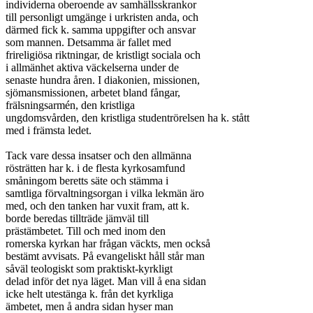
individerna oberoende av samhällsskrankor

till personligt umgänge i urkristen anda, och

därmed fick k. samma uppgifter och ansvar

som mannen. Detsamma är fallet med

frireligiösa riktningar, de kristligt sociala och

i allmänhet aktiva väckelserna under de

senaste hundra åren. I diakonien, missionen,

sjömansmissionen, arbetet bland fångar,

frälsningsarmén, den kristliga

ungdomsvården, den kristliga studentrörelsen ha k. stått

med i främsta ledet.

Tack vare dessa insatser och den allmänna

rösträtten har k. i de flesta kyrkosamfund

småningom beretts säte och stämma i

samtliga förvaltningsorgan i vilka lekmän äro

med, och den tanken har vuxit fram, att k.

borde beredas tillträde jämväl till

prästämbetet. Till och med inom den

romerska kyrkan har frågan väckts, men också

bestämt avvisats. På evangeliskt håll står man

såväl teologiskt som praktiskt-kyrkligt

delad inför det nya läget. Man vill å ena sidan

icke helt utestänga k. från det kyrkliga

ämbetet, men å andra sidan hyser man
