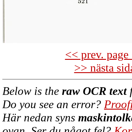
<< prev. page 
>> nästa si
Below is the
raw OCR text
f
Do you see an error?
Proof
Här nedan syns
maskintolk
ovan. Ser du något fel?
Kor