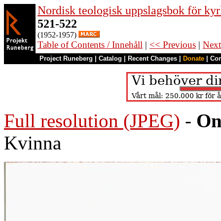
Nordisk teologisk uppslagsbok för kyr
521-522
(1952-1957)
Table of Contents / Innehåll
|
<< Previous
|
Next
Project Runeberg
|
Catalog
|
Recent Changes
|
Donate
|
Co
Full resolution (JPEG)
-
On
Kvinna