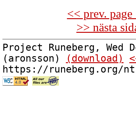
<< prev. page 
>> nästa si
Project Runeberg, Wed D
(aronsson)
(download)
<
https://runeberg.org/nt