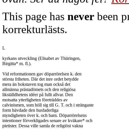
This page has
never
been pr
korrekturlästs.
L

kyrkans utveckling (Elisabet av Thüringen,

Birgitta* m. fl.).

Vid reformationen gav döparrörelsen k. den

största friheten. Där det inre ordet betydde

mera än bokstaven tog man också det

allmänna prästadömets och den religiösa

likställdhetens idéer på fullt allvar. Den

motsatta ytterligheten företräddes av

calvinismen, som höll sig till G. T. och i strängaste

form hävdade den husfaderliga

myndigheten över k. och barn. Döparrörelsens

intentioner förverkligades senare av kväkare* och

pietister. Dessa ville samla de religiöst vakna
