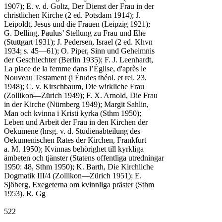
1907); E. v. d. Goltz, Der Dienst der Frau in der

christlichen Kirche (2 ed. Potsdam 1914); J.

Leipoldt, Jesus und die Frauen (Leipzig 1921);

G. Delling, Paulus’ Stellung zu Frau und Ehe

(Stuttgart 1931); J. Pedersen, Israel (2 ed. Khvn

1934; s. 45—61); O. Piper, Sinn und Geheimnis

der Geschlechter (Berlin 1935); F. J. Leenhardt,

La place de la femme dans l’Église, d'après le

Nouveau Testament (i Études théol. et rel. 23,

1948); C. v. Kirschbaum, Die wirkliche Frau

(Zollikon—Zürich 1949); F. X. Arnold, Die Frau

in der Kirche (Nürnberg 1949); Margit Sahlin,

Man och kvinna i Kristi kyrka (Sthm 1950);

Leben und Arbeit der Frau in den Kirchen der

Oekumene (hrsg. v. d. Studienabteilung des

Oekumenischen Rates der Kirchen, Frankfurt

a. M. 1950); Kvinnas behörighet till kyrkliga

ämbeten och tjänster (Statens offentliga utredningar

1950: 48, Sthm 1950); K. Barth, Die Kirchliche

Dogmatik III/4 (Zollikon—Zürich 1951); E.

Sjöberg, Exegeterna om kvinnliga präster (Sthm

1953). R. Gg

522
