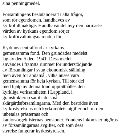
sina penningmedel.

Församlingens beslutanderätt i alla frågor,

som rör egendomen, handhaves av

kyrkofullmäktige. Handhavandet avy den närmaste

vården av kyrkans egendom sörjer

kyrkoförvaltningsnämnden för.

Kyrkans centralfond är kyrkans

gemensamma fond. Den grundades medelst

lag av den 5 dec. 1941. Dess medel

användes i främsta rummet för understödjande

av församlingar i svag ekonomisk ställning,

men även för ändamål, vilka anses vara

gemensamma för hela kyrkan. Till stor del

med hjälp av denna fond upprätthålles den

kyrkliga verksamheten i Lappland, i

gränstrakterna samt i de små

skärgårdsförsamlingarna. Med den bestrides även

kyrkostyrelsens och kyrkomötets utgifter och ur den

utbetalas prästernas och

kantor-orgelnisternas pensioner. Fondens inkomster utgöras

av församlingarnas avgifter, och som dess

styrelse fungerar kyrkostyrelsen.
