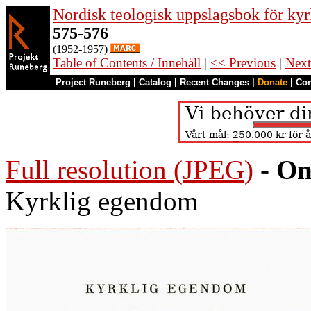
Nordisk teologisk uppslagsbok för kyr
575-576
(1952-1957)
Table of Contents / Innehåll
|
<< Previous
|
Next
Project Runeberg
|
Catalog
|
Recent Changes
|
Donate
|
Co
Full resolution (JPEG)
-
On
Kyrklig egendom