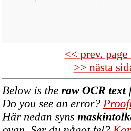
<< prev. page 
>> nästa si
Below is the
raw OCR text
f
Do you see an error?
Proof
Här nedan syns
maskintolk
ovan. Ser du något fel?
Kor