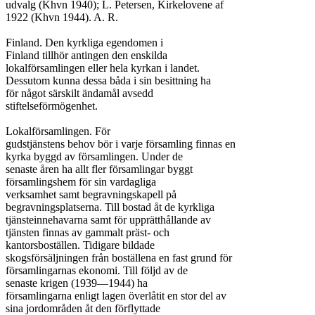
udvalg (Khvn 1940); L. Petersen, Kirkelovene af

1922 (Khvn 1944). A. R.

Finland. Den kyrkliga egendomen i

Finland tillhör antingen den enskilda

lokalförsamlingen eller hela kyrkan i landet.

Dessutom kunna dessa båda i sin besittning ha

för något särskilt ändamål avsedd

stiftelseförmögenhet.

Lokalförsamlingen. För

gudstjänstens behov bör i varje församling finnas en

kyrka byggd av församlingen. Under de

senaste åren ha allt fler församlingar byggt

församlingshem för sin vardagliga

verksamhet samt begravningskapell på

begravningsplatserna. Till bostad åt de kyrkliga

tjänsteinnehavarna samt för upprätthållande av

tjänsten finnas av gammalt präst- och

kantorsboställen. Tidigare bildade

skogsförsäljningen från boställena en fast grund för

församlingarnas ekonomi. Till följd av de

senaste krigen (1939—1944) ha

församlingarna enligt lagen överlåtit en stor del av

sina jordområden åt den förflyttade
