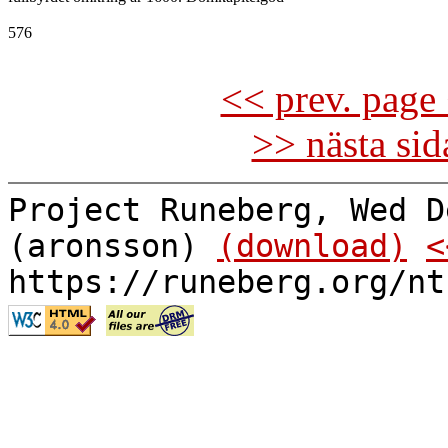
576

<< prev. page 
>> nästa si
Project Runeberg, Wed D
(aronsson)
(download)
<
https://runeberg.org/nt