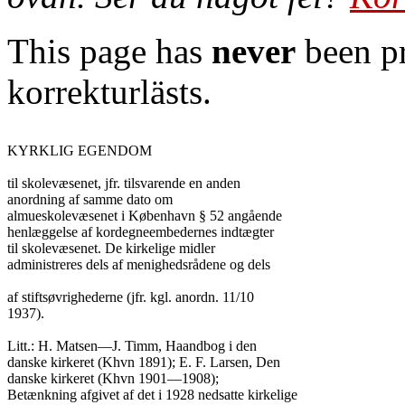
This page has
never
been pr
korrekturlästs.
KYRKLIG EGENDOM

til skolevæsenet, jfr. tilsvarende en anden

anordning af samme dato om

almueskolevæsenet i København § 52 angående

henlæggelse af kordegneembedernes indtægter

til skolevæsenet. De kirkelige midler

administreres dels af menighedsrådene og dels

af stiftsøvrighederne (jfr. kgl. anordn. 11/10

1937).

Litt.: H. Matsen—J. Timm, Haandbog i den

danske kirkeret (Khvn 1891); E. F. Larsen, Den

danske kirkeret (Khvn 1901—1908);

Betænkning afgivet af det i 1928 nedsatte kirkelige
