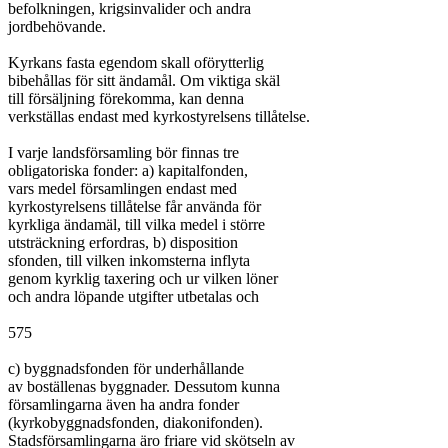
befolkningen, krigsinvalider och andra

jordbehövande.

Kyrkans fasta egendom skall oförytterlig

bibehållas för sitt ändamål. Om viktiga skäl

till försäljning förekomma, kan denna

verkställas endast med kyrkostyrelsens tillåtelse.

I varje landsförsamling bör finnas tre

obligatoriska fonder: a) kapitalfonden,

vars medel församlingen endast med

kyrkostyrelsens tillåtelse får använda för

kyrkliga ändamäl, till vilka medel i större

utsträckning erfordras, b) disposition

sfonden, till vilken inkomsterna inflyta

genom kyrklig taxering och ur vilken löner

och andra löpande utgifter utbetalas och

575

c) byggnadsfonden för underhållande

av boställenas byggnader. Dessutom kunna

församlingarna även ha andra fonder

(kyrkobyggnadsfonden, diakonifonden).

Stadsförsamlingarna äro friare vid skötseln av
