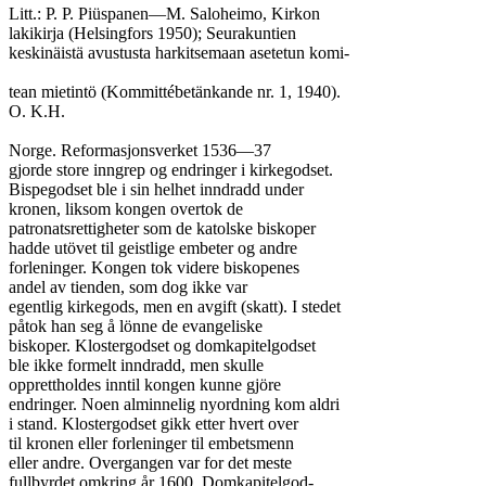
Litt.: P. P. Piüspanen—M. Saloheimo, Kirkon

lakikirja (Helsingfors 1950); Seurakuntien

keskinäistä avustusta harkitsemaan asetetun komi-

tean mietintö (Kommittébetänkande nr. 1, 1940).

O. K.H.

Norge. Reformasjonsverket 1536—37

gjorde store inngrep og endringer i kirkegodset.

Bispegodset ble i sin helhet inndradd under

kronen, liksom kongen overtok de

patronatsrettigheter som de katolske biskoper

hadde utövet til geistlige embeter og andre

forleninger. Kongen tok videre biskopenes

andel av tienden, som dog ikke var

egentlig kirkegods, men en avgift (skatt). I stedet

påtok han seg å lönne de evangeliske

biskoper. Klostergodset og domkapitelgodset

ble ikke formelt inndradd, men skulle

opprettholdes inntil kongen kunne gjöre

endringer. Noen alminnelig nyordning kom aldri

i stand. Klostergodset gikk etter hvert over

til kronen eller forleninger til embetsmenn

eller andre. Overgangen var for det meste

fullbyrdet omkring år 1600. Domkapitelgod-
