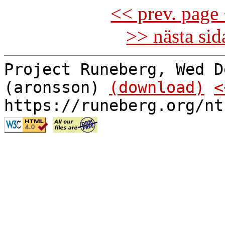
<< prev. page 
>> nästa si
Project Runeberg, Wed D
(aronsson)
(download)
<
https://runeberg.org/nt