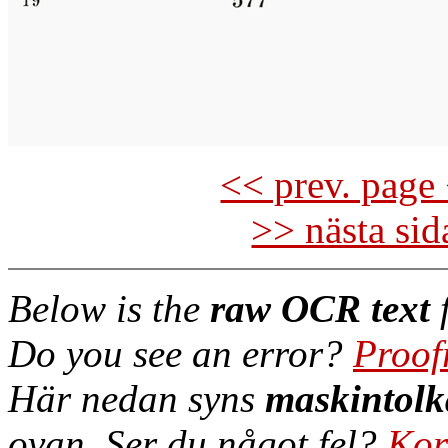
<< prev. page 
>> nästa si
Below is the
raw OCR text
f
Do you see an error?
Proof
Här nedan syns
maskintolk
ovan. Ser du något fel?
Kor