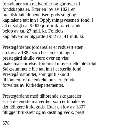
forsvinner som realverdier og går over til

fondskapitaler. Etter en lov av 1821 er

praktisk talt alt benefisert gods solgt og

kapitalene tatt inn i Opplysningsvesenets fond. I

alt er solgt ca. 9.000 jordbruk for et samlet

belöp av ca. 27 mill. kr. Fondets

kapitalverdier utgjorde 1952 ca. 41 mill. kr.

Prestegårdenes jordarealer er redusert etter

en lov av 1882 som bestemte at ingen

prestegård skulle være over en viss

maksimalstörrelse. Jordareal utover dette ble solgt.

Salgssummene ble tatt inn i et særlig fond,

Prestegårdsfondet, som gir tilskudd

til lönnen for de enkelte prester. Fondet

forvaltes av Kirkedepartementet.

Prestegårdene med tilhörende skogarealer

er nå de eneste realverdier som er tilbake av

det tidligere kirkegods. Etter en lov av 1897

tilligger bruksrett og avkastning vedk. prest

578
