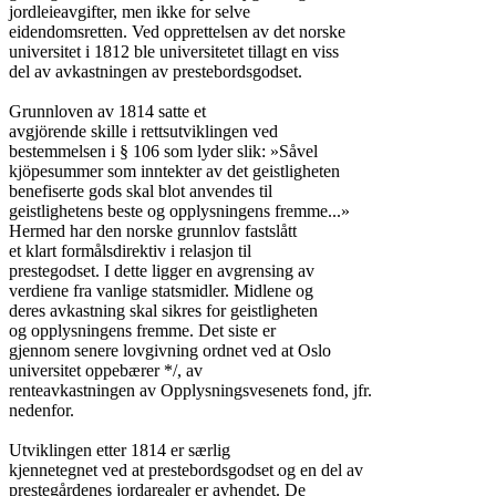
jordleieavgifter, men ikke for selve

eidendomsretten. Ved opprettelsen av det norske

universitet i 1812 ble universitetet tillagt en viss

del av avkastningen av prestebordsgodset.

Grunnloven av 1814 satte et

avgjörende skille i rettsutviklingen ved

bestemmelsen i § 106 som lyder slik: »Såvel

kjöpesummer som inntekter av det geistligheten

benefiserte gods skal blot anvendes til

geistlighetens beste og opplysningens fremme...»

Hermed har den norske grunnlov fastslått

et klart formålsdirektiv i relasjon til

prestegodset. I dette ligger en avgrensing av

verdiene fra vanlige statsmidler. Midlene og

deres avkastning skal sikres for geistligheten

og opplysningens fremme. Det siste er

gjennom senere lovgivning ordnet ved at Oslo

universitet oppebærer */, av

renteavkastningen av Opplysningsvesenets fond, jfr.

nedenfor.

Utviklingen etter 1814 er særlig

kjennetegnet ved at prestebordsgodset og en del av

prestegårdenes jordarealer er avhendet. De
