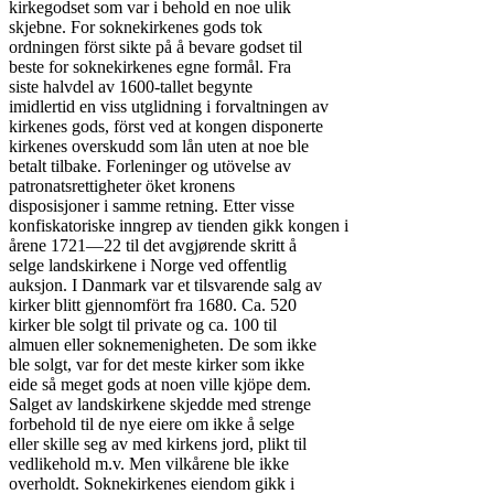
kirkegodset som var i behold en noe ulik

skjebne. For soknekirkenes gods tok

ordningen först sikte på å bevare godset til

beste for soknekirkenes egne formål. Fra

siste halvdel av 1600-tallet begynte

imidlertid en viss utglidning i forvaltningen av

kirkenes gods, först ved at kongen disponerte

kirkenes overskudd som lån uten at noe ble

betalt tilbake. Forleninger og utövelse av

patronatsrettigheter öket kronens

disposisjoner i samme retning. Etter visse

konfiskatoriske inngrep av tienden gikk kongen i

årene 1721—22 til det avgjørende skritt å

selge landskirkene i Norge ved offentlig

auksjon. I Danmark var et tilsvarende salg av

kirker blitt gjennomfört fra 1680. Ca. 520

kirker ble solgt til private og ca. 100 til

almuen eller soknemenigheten. De som ikke

ble solgt, var for det meste kirker som ikke

eide så meget gods at noen ville kjöpe dem.

Salget av landskirkene skjedde med strenge

forbehold til de nye eiere om ikke å selge

eller skille seg av med kirkens jord, plikt til

vedlikehold m.v. Men vilkårene ble ikke

overholdt. Soknekirkenes eiendom gikk i
