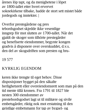
årenes löp tapt, og da menighetene i löpet

av 1800-tallet etter hvert ervervet

soknekirkene tilbake, hadde de stort sett mistet både

jordegods og inntekter. |

Overfor prestegårdene og pres

tebordsgodset skjedde ikke vesentlige

inngrep för mot slutten av 1700-tallet. Når det

gjaldt de skoger som tilhörte prestegårder

og benefiserte eiendommer, begynte kongen

gradvis å disponere over overskuddet, d.v.s.

den del av skogsdriften som presten og bru-

19 577

KYRKLIG EGENDOM

keren ikke trengte til eget behov. Disse

disposisjoner bygget på den såkalte

herlighetsrett eller overeiendomsrett som man på den

tid mente tillå kronen. Fra 1791 til 1827 ble

nesten 300 eiendommer av

prestebordsgodset lagt ut til militære og sivile

embetsgårder, riktig nok mot erstatning til den

geistlige embetsmann for tap av bygsel- og
