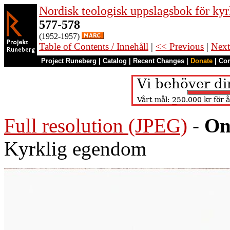
Nordisk teologisk uppslagsbok för kyr
577-578
(1952-1957)
Table of Contents / Innehåll
|
<< Previous
|
Next
Project Runeberg
|
Catalog
|
Recent Changes
|
Donate
|
Co
Full resolution (JPEG)
-
On
Kyrklig egendom