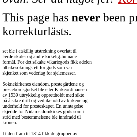
This page has
never
been pr
korrekturlästs.
set ble i atskillig utstrekning overlatt til

lærde skoler og andre kirkelig-humane

formål. For det såkalte vikariegods fikk adelen

tilbakesökningsrett for gods som var

skjenket som vederlag for sjelemesser.

Soknekirkenes eiendom, prestegårdene og

prestebordsgodset ble etter Kirkeordinansen

av 1539 uttrykkelig opprettholdt med sikte

på å sikre drift og vedlikehold av kirkene og

underhold for presteskapet. En unntagelse

skjedde for Nidaros domkirkes gods som i

strid med bestemmelsene ble inndradd til

kronen.

I tiden fram til 1814 fikk de grupper av
