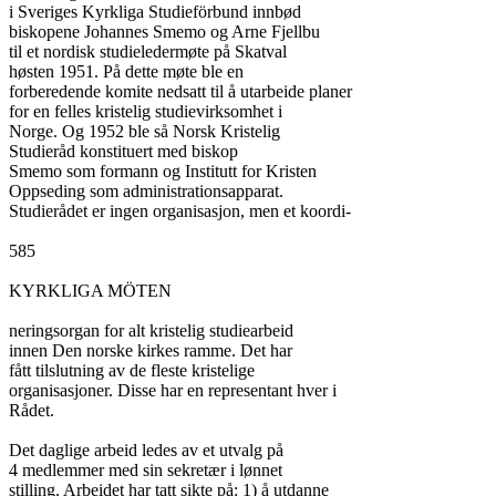
i Sveriges Kyrkliga Studieförbund innbød

biskopene Johannes Smemo og Arne Fjellbu

til et nordisk studieledermøte på Skatval

høsten 1951. På dette møte ble en

forberedende komite nedsatt til å utarbeide planer

for en felles kristelig studievirksomhet i

Norge. Og 1952 ble så Norsk Kristelig

Studieråd konstituert med biskop

Smemo som formann og Institutt for Kristen

Oppseding som administrationsapparat.

Studierådet er ingen organisasjon, men et koordi-

585

KYRKLIGA MÖTEN

neringsorgan for alt kristelig studiearbeid

innen Den norske kirkes ramme. Det har

fått tilslutning av de fleste kristelige

organisasjoner. Disse har en representant hver i

Rådet.

Det daglige arbeid ledes av et utvalg på

4 medlemmer med sin sekretær i lønnet

stilling. Arbeidet har tatt sikte på: 1) å utdanne
