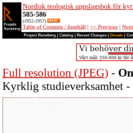
Nordisk teologisk uppslagsbok för kyr
585-586
(1952-1957)
Table of Contents / Innehåll
|
<< Previous
|
Next
Project Runeberg
|
Catalog
|
Recent Changes
|
Donate
|
Co
Full resolution (JPEG)
-
On
Kyrklig studieverksamhet -