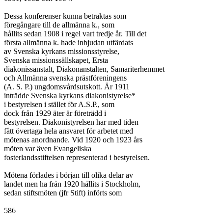
Dessa konferenser kunna betraktas som

föregångare till de allmänna k., som

hållits sedan 1908 i regel vart tredje år. Till det

första allmänna k. hade inbjudan utfärdats

av Svenska kyrkans missionsstyrelse,

Svenska missionssällskapet, Ersta

diakonissanstalt, Diakonanstalten, Samariterhemmet

och Allmänna svenska prästföreningens

(A. S. P.) ungdomsvårdsutskott. Är 1911

inträdde Svenska kyrkans diakonistyrelse*

i bestyrelsen i stället för A.S.P., som

dock från 1929 äter är företrädd i

bestyrelsen. Diakonistyrelsen har med tiden

fått övertaga hela ansvaret för arbetet med

mötenas anordnande. Vid 1920 och 1923 års

möten var även Evangeliska

fosterlandsstiftelsen representerad i bestyrelsen.

Mötena förlades i början till olika delar av

landet men ha från 1920 hållits i Stockholm,

sedan stiftsmöten (jfr Stift) införts som

586
