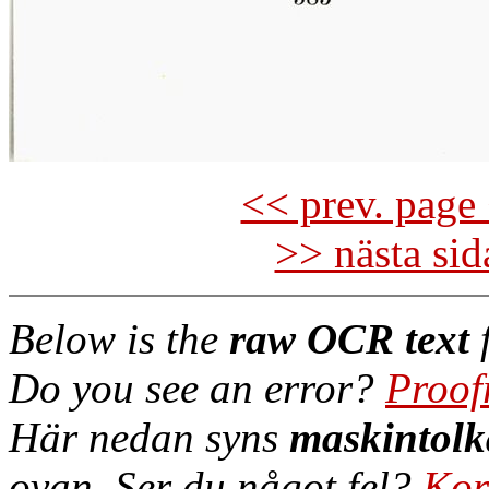
<< prev. page 
>> nästa si
Below is the
raw OCR text
f
Do you see an error?
Proof
Här nedan syns
maskintolk
ovan. Ser du något fel?
Kor