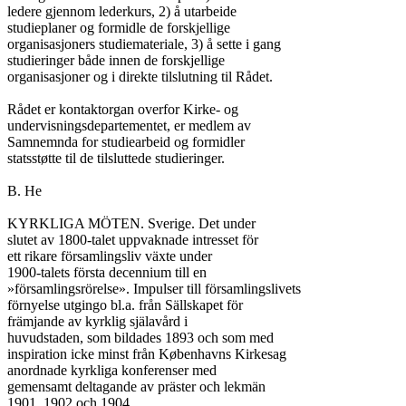
ledere gjennom lederkurs, 2) å utarbeide

studieplaner og formidle de forskjellige

organisasjoners studiemateriale, 3) å sette i gang

studieringer både innen de forskjellige

organisasjoner og i direkte tilslutning til Rådet.

Rådet er kontaktorgan overfor Kirke- og

undervisningsdepartementet, er medlem av

Samnemnda for studiearbeid og formidler

statsstøtte til de tilsluttede studieringer.

B. He

KYRKLIGA MÖTEN. Sverige. Det under

slutet av 1800-talet uppvaknade intresset för

ett rikare församlingsliv växte under

1900-talets första decennium till en

»församlingsrörelse». Impulser till församlingslivets

förnyelse utgingo bl.a. från Sällskapet för

främjande av kyrklig själavård i

huvudstaden, som bildades 1893 och som med

inspiration icke minst från Københavns Kirkesag

anordnade kyrkliga konferenser med

gemensamt deltagande av präster och lekmän

1901, 1902 och 1904.
