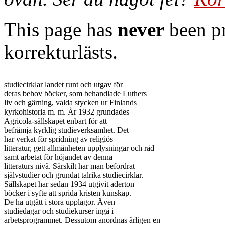
This page has
never
been pr
korrekturlästs.
studiecirklar landet runt och utgav för

deras behov böcker, som behandlade Luthers

liv och gärning, valda stycken ur Finlands

kyrkohistoria m. m. År 1932 grundades

Agricola-sällskapet enbart för att

befrämja kyrklig studieverksamhet. Det

har verkat för spridning av religiös

litteratur, gett allmänheten upplysningar och råd

samt arbetat för höjandet av denna

litteraturs nivå. Särskilt har man befordrat

självstudier och grundat talrika studiecirklar.

Sällskapet har sedan 1934 utgivit aderton

böcker i syfte att sprida kristen kunskap.

De ha utgått i stora upplagor. Även

studiedagar och studiekurser ingå i

arbetsprogrammet. Dessutom anordnas årligen en
