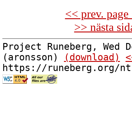
<< prev. page 
>> nästa si
Project Runeberg, Wed D
(aronsson)
(download)
<
https://runeberg.org/nt