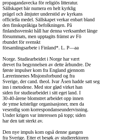
propagandavecka för religiös litteratur.

Sällskapet bär numera en helt kyrklig

prägel och åtnjuter understöd av kyrkans

officiella medel. Sällskapet verkar enbart bland

den finskspråkiga befolkningen. På

finlandssvenskt håll har denna verksamhet länge

försummats, men upptagits främst av Fö

rbundet för svenskt

församlingsarbete i Finland*. L. P—aa

Norge. Studiearbeidet i Norge har vært

drevet fra begynnelsen av dette århundre. De

første impulser kom fra England gjennom

Lærerinnenes Misjonsforbund og fra

Sverige, der cand. theol. Ivar Åsen hadde satt seg

inn i metodene. Med stor glød virket han

siden for studiearbeidet i sitt eget land. I

30-40-årene blomstret arbeidet opp innen

de ymse kristelige organisasjoner, men da

vesentlig som korrespondanseundervisning.

Under krigen var interessen på topp; siden

har den tatt sterkt av.

Den nye impuls kom også denne gangen

fra Sverige. Etter et besøk av studierektoren
