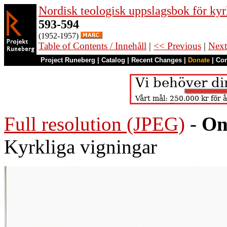
Nordisk teologisk uppslagsbok för kyr
593-594
(1952-1957)
Table of Contents / Innehåll
|
<< Previous
|
Next
Project Runeberg
|
Catalog
|
Recent Changes
|
Donate
|
Co
Full resolution (JPEG)
-
On
Kyrkliga vigningar