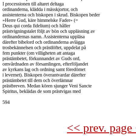
I processionen till altaret deltaga

ordinanderna, klädda i mässkjortor, och

assistenterna och biskopen i skrud. Biskopen beder

»Herre Gud, käre himmelske Fader» (=

Deus qui corda fidelium) och håller

prästvigningstalet följt av bön och uppläsning av

ordinandernas namn. Assistenterna uppläsa

därefter bibelord och ordinanderna avlägga

trosbekännelsen och prästlöftet, uppdelat på

fem punkter (om villigheten att antaga

prästämbetet, förkunnandet av Guds ord,

omvårdnaden av församlingen, efterföljandet

av kyrkans lag och ordning samt föredömet

i levernet). Biskopen överantvardar därefter

prästämbetet till dem och överlämnar

prästbreven. Medan kören sjunger Veni Sancte

Spiritus, beklädas de som prästvigas med

594

<< prev. page 