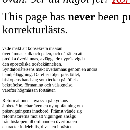
This page has
never
been pr
korrekturlästs.
vade makt att konsekrera mässan

överlämnas kalk och paten, och då rätten att

predika överlämnas, avlägga de nyprästvigda

den apostoliska trosbekännelsen.

Syndaförlåtelsens makt överlämnas genom en andra

handpåläggning. Därefter följer prästlöftet,

biskopens handslag som tecken på löftets

bekräftelse, förmaning och välsignelse,

varefter högmässan fortsätter.

Reformationens nya syn på kyrkans

ämbete* innebar även en ny uppfattning om

prästvigningens innebörd. Främst vände sig

reformatorerna mot att vigningen ansågs

från biskopen till ordinanden överföra en

character indelebilis, d.v.s. en i prästens
