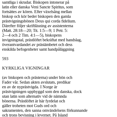
samtliga i skrudar. Biskopen intonerar på

latin eller danska Veni Sancte Spiritus, som

fortsättes av kören. Efter växelsång mellan

biskop och kör beder biskopen den gamla

prästvigningsbönen Deus qui corda fidelium.

Därefter följer skriftläsning av assistenterna

(Matt. 28:18—20; Tit. 1:5—9; 1 Petr. 5:

2—4 och 2 Tim. 4:1—5), biskopens

invigningstal, prästlöftet bekräftat med handslag,

överantvardandet av prästämbetet och dess

enskilda befogenheter samt handpåläggning

593

KYRKLIGA VIGNINGAR

(av biskopen och prästerna) under bön och

Fader vår. Sedan akten avslutats, predikar

en av de nyprästvigda. I Norge är

prästvigningen uppbyggd som den danska, dock

utan latin som alternativ vid de nämnda

bönerna. Prästlöftet är här fyrdelat och

gäller troheten mot Guds ord och

sakramenten, den sanna omvändelsens förkunnande

och trons bevisning i levernet. På Island
