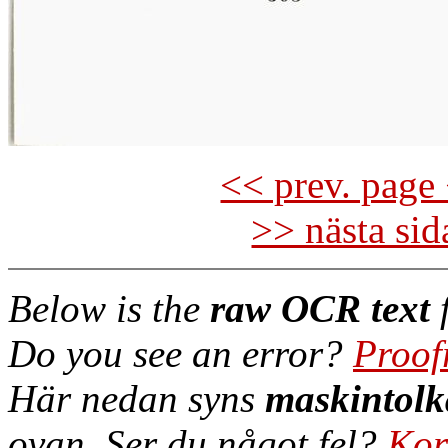
<< prev. page 
>> nästa si
Below is the
raw OCR text
f
Do you see an error?
Proof
Här nedan syns
maskintolk
ovan. Ser du något fel?
Kor