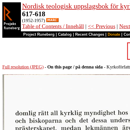
Nordisk teologisk uppslagsbok för kyr
617-618
(1952-1957)
Table of Contents / Innehåll
|
<< Previous
|
Next
Project Runeberg
|
Catalog
|
Recent Changes
|
Donate
|
Co
Full resolution (JPEG)
-
On this page / på denna sida
- Kyrkoförfatt