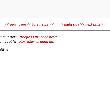
<< prev. page << föreg. sida <<
>> nästa sida >> next page >>
e an error?
Proofread the page now!
du något fel?
Korrekturläs sidan nu!
lästs.