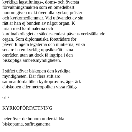
kyrkliga lagstiftnings-, doms- och översta

förvaltningsmakten som en omedelbart

honom given makt över alla kyrkor, präster

och kyrkomedlemmar. Vid utövandet av sin

rätt är han ej bunden av något organ. K

urian med kardinalerna och

kardinalkollegiet är således endast påvens verkställande

organ. Som diplomatiska företrädare för

påven fungera legaterna och nuntierna, vilka

senare ha en kyrklig uppsiktsrätt i sina

områden utan att dock få ingripa i den

biskopliga ämbetsmyndigheten.

I stiftet utövar biskopen den kyrkliga

myndigheten. Där flera stift äro

sammanförda tillen kyrkoprovins, äger ärk

ebiskopen eller metropoliten vissa rättig-

617

KYRKOFÖRFATTNING

heter över de honom underställda

biskoparna, suffraganerna.
