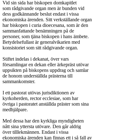
Vid sin sida har biskopen domkapitlet

som rådgivande organ men är bunden vid

dess godkännande beslut endast i vissa

ekonomiska ärenden. Sitt verkställande organ

har biskopen i curia dioecesana, som är den

sammanfattande benämningen på de

personer, som tjäna biskopen i hans ämbete.

Betydelsefullast är generalvikarien med

konsistoriet som sitt rådgivande organ.

Stiftet indelas i dekanat, över vars

församlingar en dekan eller ärkepräst utövar

uppsikten på biskopens uppdrag och samlar

de honom underställda prästerna till

sammankomster.

I ett pastorat utövas jurisdiktionen av

kyrkoherden, rector ecclesiae, som har

övriga i pastoratet anställda präster som sina

medhjälpare.

Med dessa har den kyrkliga myndigheten

nått sina yttersta utövare. Den går aldrig

över tilllekmännen. Endast i vissa

ekonomiska ärenden kan finnas ett i så fall av
