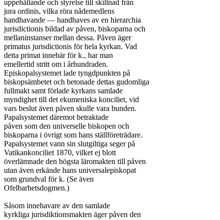
uppehållande och styrelse till skillnad från

jura ordinis, vilka röra nådemedlens

handhavande — handhaves av en hierarchia

jurisdictionis bildad av påven, biskoparna och

mellaninstanser mellan dessa. Påven äger

primatus jurisdictionis för hela kyrkan. Vad

detta primat innebär för k., har man

emellertid stritt om i århundraden.

Episkopalsystemet lade tyngdpunkten på

biskopsämbetet och betonade dettas gudomliga

fullmakt samt förlade kyrkans samlade

myndighet till det ekumeniska konciliet, vid

vars beslut även påven skulle vara bunden.

Papalsystemet däremot betraktade

påven som den universelle biskopen och

biskoparna i övrigt som hans ställföreträdare.

Papalsystemet vann sin slutgiltiga seger på

Vatikankonciliet 1870, vilket ej blott

överlämnade den högsta läromakten till påven

utan även erkände hans universalepiskopat

som grundval för k. (Se även

Ofelbarhetsdogmen.)

Såsom innehavare av den samlade

kyrkliga jurisdiktionsmakten äger påven den
