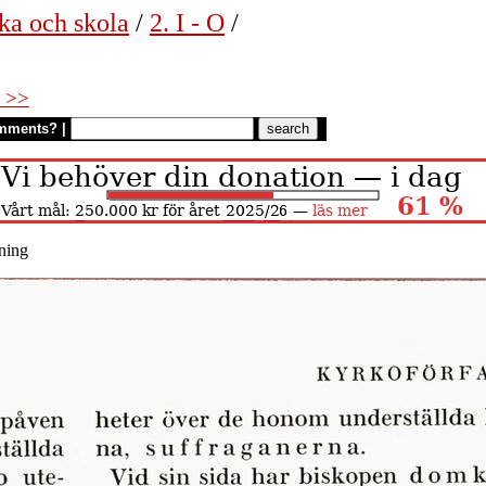
ka och skola
/
2. I - O
/
 >>
mments?
|
ning