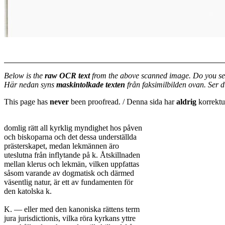
Below is the
raw OCR text
from the above scanned image. Do you se
Här nedan syns
maskintolkade texten
från faksimilbilden ovan. Ser 
This page has
never
been proofread. / Denna sida har
aldrig
korrektur
domlig rätt all kyrklig myndighet hos påven

och biskoparna och det dessa underställda

prästerskapet, medan lekmännen äro

uteslutna från inflytande på k. Åtskillnaden

mellan klerus och lekmän, vilken uppfattas

såsom varande av dogmatisk och därmed

väsentlig natur, är ett av fundamenten för

den katolska k.

K. — eller med den kanoniska rättens term

jura jurisdictionis, vilka röra kyrkans yttre
