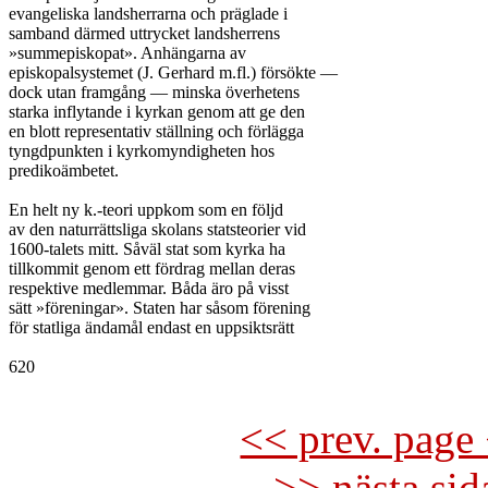
evangeliska landsherrarna och präglade i

samband därmed uttrycket landsherrens

»summepiskopat». Anhängarna av

episkopalsystemet (J. Gerhard m.fl.) försökte —

dock utan framgång — minska överhetens

starka inflytande i kyrkan genom att ge den

en blott representativ ställning och förlägga

tyngdpunkten i kyrkomyndigheten hos

predikoämbetet.

En helt ny k.-teori uppkom som en följd

av den naturrättsliga skolans statsteorier vid

1600-talets mitt. Såväl stat som kyrka ha

tillkommit genom ett fördrag mellan deras

respektive medlemmar. Båda äro på visst

sätt »föreningar». Staten har såsom förening

för statliga ändamål endast en uppsiktsrätt

620

<< prev. page 
>> nästa si