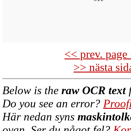
<< prev. page 
>> nästa si
Below is the
raw OCR text
f
Do you see an error?
Proof
Här nedan syns
maskintolk
ovan. Ser du något fel?
Kor