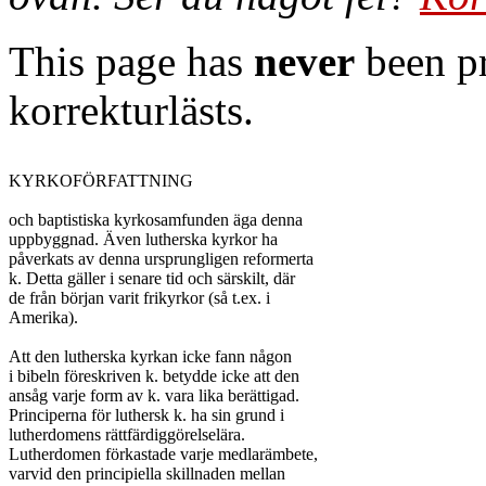
This page has
never
been pr
korrekturlästs.
KYRKOFÖRFATTNING

och baptistiska kyrkosamfunden äga denna

uppbyggnad. Även lutherska kyrkor ha

påverkats av denna ursprungligen reformerta

k. Detta gäller i senare tid och särskilt, där

de från början varit frikyrkor (så t.ex. i

Amerika).

Att den lutherska kyrkan icke fann någon

i bibeln föreskriven k. betydde icke att den

ansåg varje form av k. vara lika berättigad.

Principerna för luthersk k. ha sin grund i

lutherdomens rättfärdiggörelselära.

Lutherdomen förkastade varje medlarämbete,

varvid den principiella skillnaden mellan
