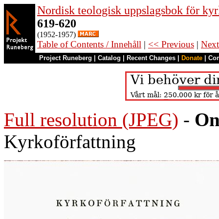
Nordisk teologisk uppslagsbok för kyr
619-620
(1952-1957)
Table of Contents / Innehåll
|
<< Previous
|
Next
Project Runeberg
|
Catalog
|
Recent Changes
|
Donate
|
Co
Full resolution (JPEG)
-
On
Kyrkoförfattning