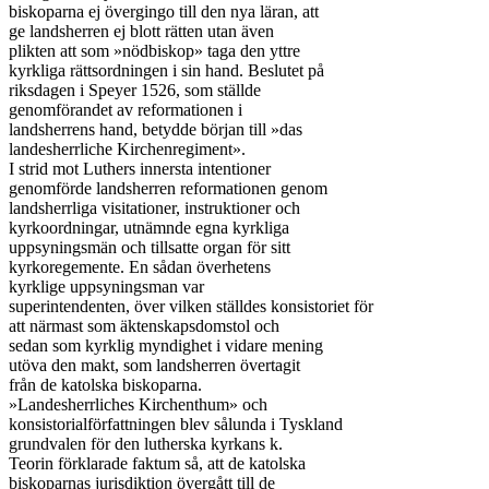
biskoparna ej övergingo till den nya läran, att

ge landsherren ej blott rätten utan även

plikten att som »nödbiskop» taga den yttre

kyrkliga rättsordningen i sin hand. Beslutet på

riksdagen i Speyer 1526, som ställde

genomförandet av reformationen i

landsherrens hand, betydde början till »das

landesherrliche Kirchenregiment».

I strid mot Luthers innersta intentioner

genomförde landsherren reformationen genom

landsherrliga visitationer, instruktioner och

kyrkoordningar, utnämnde egna kyrkliga

uppsyningsmän och tillsatte organ för sitt

kyrkoregemente. En sådan överhetens

kyrklige uppsyningsman var

superintendenten, över vilken ställdes konsistoriet för

att närmast som äktenskapsdomstol och

sedan som kyrklig myndighet i vidare mening

utöva den makt, som landsherren övertagit

från de katolska biskoparna.

»Landesherrliches Kirchenthum» och

konsistorialförfattningen blev sålunda i Tyskland

grundvalen för den lutherska kyrkans k.

Teorin förklarade faktum så, att de katolska

biskoparnas jurisdiktion övergått till de
