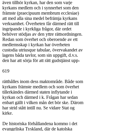
även tillhör kyrkan, har den som varje

kyrkans medlem och i synnerhet som den

främste (praecipuum membrum ecclesiae)

att med alla sina medel befrämja kyrkans

verksamhet. Överheten får därmed rätt till

ingripande i kyrkliga frågor, där ordet

behöver stödjas av den yttre rättsordningen.

Redan som överhet och oberoende av ett

medlemsskap i kyrkan har överheten

custodia utriusque tabulae, övervakandet av

lagens båda tavlor, som sin uppgift, d.v.s.

den har att sörja för att rätt gudstjänst upp-

619

rätthålles inom dess maktområde. Både som

kyrkans främste medlem och som överhet

tillerkändes därmed staten inflytande i

kyrkan och därmed i k. Frågan har sedan

enbart gällt i vilken mån det bör ske. Därom

har strid stått intill nu. Se vidare Stat og

kirke.

De historiska förhållandena kommo i det

evangeliska Tyskland, där de katolska
