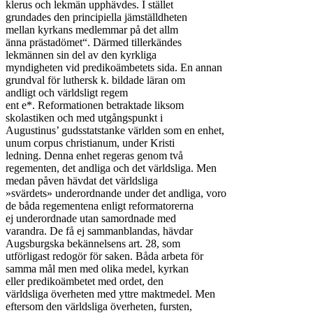
klerus och lekmän upphävdes. I stället

grundades den principiella jämställdheten

mellan kyrkans medlemmar på det allm

änna prästadömet“. Därmed tillerkändes

lekmännen sin del av den kyrkliga

myndigheten vid predikoämbetets sida. En annan

grundval för luthersk k. bildade läran om

andligt och världsligt regem

ent e*. Reformationen betraktade liksom

skolastiken och med utgångspunkt i

Augustinus’ gudsstatstanke världen som en enhet,

unum corpus christianum, under Kristi

ledning. Denna enhet regeras genom två

regementen, det andliga och det världsliga. Men

medan påven hävdat det världsliga

»svärdets» underordnande under det andliga, voro

de båda regementena enligt reformatorerna

ej underordnade utan samordnade med

varandra. De få ej sammanblandas, hävdar

Augsburgska bekännelsens art. 28, som

utförligast redogör för saken. Båda arbeta för

samma mål men med olika medel, kyrkan

eller predikoämbetet med ordet, den

världsliga överheten med yttre maktmedel. Men

eftersom den världsliga överheten, fursten,
