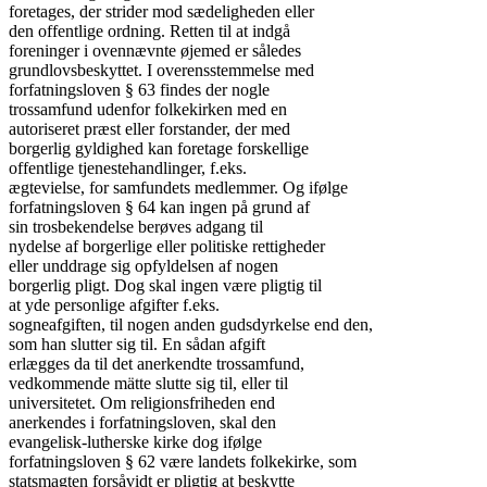
foretages, der strider mod sædeligheden eller

den offentlige ordning. Retten til at indgå

foreninger i ovennævnte øjemed er således

grundlovsbeskyttet. I overensstemmelse med

forfatningsloven § 63 findes der nogle

trossamfund udenfor folkekirken med en

autoriseret præst eller forstander, der med

borgerlig gyldighed kan foretage forskellige

offentlige tjenestehandlinger, f.eks.

ægtevielse, for samfundets medlemmer. Og ifølge

forfatningsloven § 64 kan ingen på grund af

sin trosbekendelse berøves adgang til

nydelse af borgerlige eller politiske rettigheder

eller unddrage sig opfyldelsen af nogen

borgerlig pligt. Dog skal ingen være pligtig til

at yde personlige afgifter f.eks.

sogneafgiften, til nogen anden gudsdyrkelse end den,

som han slutter sig til. En sådan afgift

erlægges da til det anerkendte trossamfund,

vedkommende mätte slutte sig til, eller til

universitetet. Om religionsfriheden end

anerkendes i forfatningsloven, skal den

evangelisk-lutherske kirke dog ifølge

forfatningsloven § 62 være landets folkekirke, som

statsmagten forsåvidt er pligtig at beskytte
