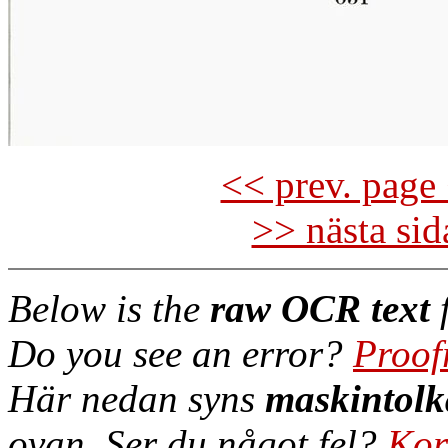
<< prev. page 
>> nästa si
Below is the
raw OCR text
f
Do you see an error?
Proof
Här nedan syns
maskintolk
ovan. Ser du något fel?
Kor