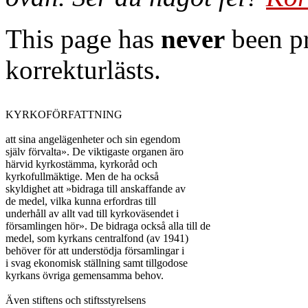
This page has
never
been pr
korrekturlästs.
KYRKOFÖRFATTNING

att sina angelägenheter och sin egendom

själv förvalta». De viktigaste organen äro

härvid kyrkostämma, kyrkoråd och

kyrkofullmäktige. Men de ha också

skyldighet att »bidraga till anskaffande av

de medel, vilka kunna erfordras till

underhåll av allt vad till kyrkoväsendet i

församlingen hör». De bidraga också alla till de

medel, som kyrkans centralfond (av 1941)

behöver för att understödja församlingar i

i svag ekonomisk ställning samt tillgodose

kyrkans övriga gemensamma behov.

Även stiftens och stiftsstyrelsens
