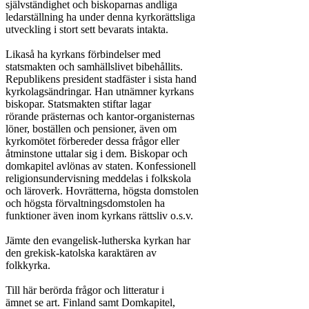
självständighet och biskoparnas andliga

ledarställning ha under denna kyrkorättsliga

utveckling i stort sett bevarats intakta.

Likaså ha kyrkans förbindelser med

statsmakten och samhällslivet bibehållits.

Republikens president stadfäster i sista hand

kyrkolagsändringar. Han utnämner kyrkans

biskopar. Statsmakten stiftar lagar

rörande prästernas och kantor-organisternas

löner, boställen och pensioner, även om

kyrkomötet förbereder dessa frågor eller

åtminstone uttalar sig i dem. Biskopar och

domkapitel avlönas av staten. Konfessionell

religionsundervisning meddelas i folkskola

och läroverk. Hovrätterna, högsta domstolen

och högsta förvaltningsdomstolen ha

funktioner även inom kyrkans rättsliv o.s.v.

Jämte den evangelisk-lutherska kyrkan har

den grekisk-katolska karaktären av

folkkyrka.

Till här berörda frågor och litteratur i

ämnet se art. Finland samt Domkapitel,
