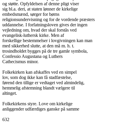
og støtte. Opfyldelsen af denne pligt viser

sig bl.a. deri, at staten lønner de kirkelige

embedsmænd, sørger for børns

religionsundervisning og for de vordende præsters

uddannelse. I forfatningsloven gives der ingen

vejledning om, hvad der skal forstås ved

evangelisk-luthersk kirke. Men af

forskellige bestemmelser i lovgivningen kan man

med sikkerhed slutte, at den må m. h. t.

trosindholdet bygges på de tre gamle symbola,

Confessio Augustana og Luthers

Cathecismus minor.

Folkekirken kan afskaffes ved en simpel

lov, som dog ikke kan få stadfæstelse,

førend den tillige er vedtaget ved almindelig,

hemmelig afstemning blandt vælgere til

altinget.

Folkekirkens styre. Love om kirkelige

anliggender udfærdiges ganske på samme

632
