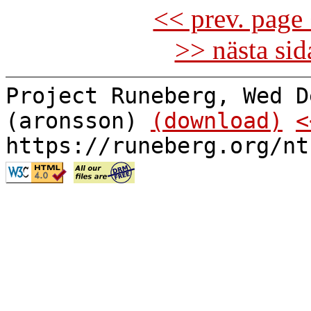
<< prev. page 
>> nästa si
Project Runeberg, Wed D
(aronsson)
(download)
<
https://runeberg.org/nt