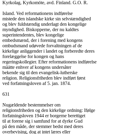
Kyrkolag, Kyrkomöte, avd. Finland. G.O. R.

Island. Ved reformationens indførelse

mistede den islandske kirke sin selvstændighed

og blev fuldstændig underlagt den kongelige

myndighed. Biskopperne, der nu kaldtes

superintendentes, blev kongelige

embedsmænd, der i forening med kongens

ombudsmand udøvede forvaltningen af de

kirkelige anliggender i landet og forberedte deres

forelæggelse for kongen og hans

regeringskollegier. Efter reformationens indførelse

màätte enhver af kongens undersåter

bekende sig til den evangelisk-lutherske

religion. Religionsfriheden blev indført først

ved forfatningsloven af 5. jan. 1874.

631

Nugældende bestemmelser om

religionsfriheden og den kirkelige ordning: Ifølge

forfatningsloven 1944 er borgerne berettiget

til at forene sig i samfund for at dyrke Gud

på den måde, der stemmer bedst med deres

overbevising, dog at intet læres eller
