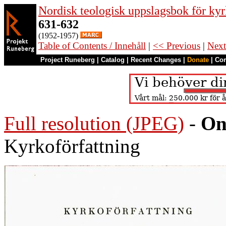
Nordisk teologisk uppslagsbok för kyr
631-632
(1952-1957)
Table of Contents / Innehåll
|
<< Previous
|
Next
Project Runeberg
|
Catalog
|
Recent Changes
|
Donate
|
Co
Full resolution (JPEG)
-
On
Kyrkoförfattning