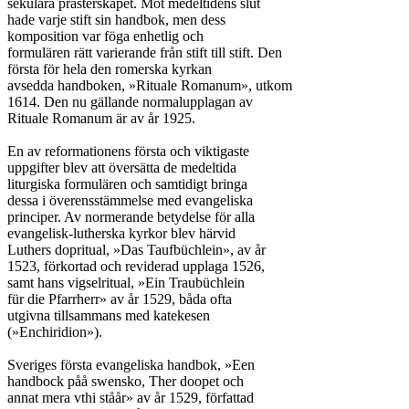
sekulära prästerskapet. Mot medeltidens slut

hade varje stift sin handbok, men dess

komposition var föga enhetlig och

formulären rätt varierande från stift till stift. Den

första för hela den romerska kyrkan

avsedda handboken, »Rituale Romanum», utkom

1614. Den nu gällande normalupplagan av

Rituale Romanum är av år 1925.

En av reformationens första och viktigaste

uppgifter blev att översätta de medeltida

liturgiska formulären och samtidigt bringa

dessa i överensstämmelse med evangeliska

principer. Av normerande betydelse för alla

evangelisk-lutherska kyrkor blev härvid

Luthers dopritual, »Das Taufbüchlein», av år

1523, förkortad och reviderad upplaga 1526,

samt hans vigselritual, »Ein Traubüchlein

für die Pfarrherr» av år 1529, båda ofta

utgivna tillsammans med katekesen

(»Enchiridion»).

Sveriges första evangeliska handbok, »Een

handbock påå swensko, Ther doopet och

annat mera vthi ståår» av år 1529, författad
