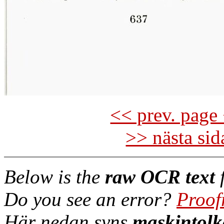
<< prev. page 
>> nästa si
Below is the
raw OCR text
f
Do you see an error?
Proof
Här nedan syns
maskintolk