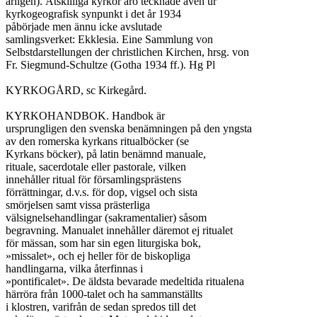
årligen). Åtskilliga kyrkor äro tecknade även ur

kyrkogeografisk synpunkt i det år 1934

påbörjade men ännu icke avslutade

samlingsverket: Ekklesia. Eine Sammlung von

Selbstdarstellungen der christlichen Kirchen, hrsg. von

Fr. Siegmund-Schultze (Gotha 1934 ff.). Hg Pl

KYRKOGÅRD, sc Kirkegård.

KYRKOHANDBOK. Handbok är

ursprungligen den svenska benämningen på den yngsta

av den romerska kyrkans ritualböcker (se

Kyrkans böcker), på latin benämnd manuale,

rituale, sacerdotale eller pastorale, vilken

innehåller ritual för församlingsprästens

förrättningar, d.v.s. för dop, vigsel och sista

smörjelsen samt vissa prästerliga

välsignelsehandlingar (sakramentalier) såsom

begravning. Manualet innehåller däremot ej ritualet

för mässan, som har sin egen liturgiska bok,

»missalet», och ej heller för de biskopliga

handlingarna, vilka återfinnas i

»pontificalet». De äldsta bevarade medeltida ritualena

härröra från 1000-talet och ha sammanställts

i klostren, varifrån de sedan spredos till det
