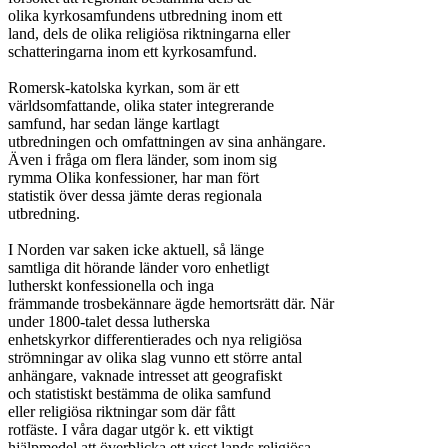
olika kyrkosamfundens utbredning inom ett

land, dels de olika religiösa riktningarna eller

schatteringarna inom ett kyrkosamfund.

Romersk-katolska kyrkan, som är ett

världsomfattande, olika stater integrerande

samfund, har sedan länge kartlagt

utbredningen och omfattningen av sina anhängare.

Även i fråga om flera länder, som inom sig

rymma Olika konfessioner, har man fört

statistik över dessa jämte deras regionala

utbredning.

I Norden var saken icke aktuell, så länge

samtliga dit hörande länder voro enhetligt

lutherskt konfessionella och inga

främmande trosbekännare ägde hemortsrätt där. När

under 1800-talet dessa lutherska

enhetskyrkor differentierades och nya religiösa

strömningar av olika slag vunno ett större antal

anhängare, vaknade intresset att geografiskt

och statistiskt bestämma de olika samfund

eller religiösa riktningar som där fått

rotfäste. I våra dagar utgör k. ett viktigt

hjälpmedel att överblicka ett visst lands religiösa
