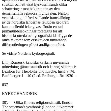
struktur och ett visst kyrkosamfunds olika

schatteringar mot bakgrunden av den

gemensamma religiösa grundvalen. Någon

vetenskapligt tillfredsställande framställning

av de nordiska ländernas religiösa geografi

kan emellertid icke givas, förrän en rad

primärundersökningar företagits för att

historiskt utreda och geografiskt klarlägga de

olika faktorer som orsakat den nuvarande

differentieringen på det andliga området.

Se vidare Nordens kyrkogeografi.

Litt.: Romersk-katolska kyrkans nuvarande

utbredning (jämte statistik och kartor) skildras i:

Lexikon für Theologie und Kirche, hrsg. v. M.

Buchberger 1—10 (2 ed. Freiburg i. Br. 1930—

637

KYRKOHANDBOK

38). — Olika länders religionsstatistik finns i:

The stateman’s yearbook (London; utkommer
