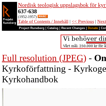
Nordisk teologisk uppslagsbok för kyr
637-638
(1952-1957)
Table of Contents / Innehåll
|
<< Previous
|
Next
Project Runeberg
|
Catalog
|
Recent Changes
|
Donate
|
Co
Full resolution (JPEG)
-
On
Kyrkoförfattning - Kyrkoge
Kyrkohandbok