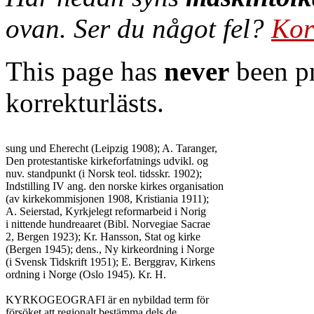
ovan. Ser du något fel?
Kor
This page has
never
been pr
korrekturlästs.
sung und Eherecht (Leipzig 1908); A. Taranger,

Den protestantiske kirkeforfatnings udvikl. og

nuv. standpunkt (i Norsk teol. tidsskr. 1902);

Indstilling IV ang. den norske kirkes organisation

(av kirkekommisjonen 1908, Kristiania 1911);

A. Seierstad, Kyrkjelegt reformarbeid i Norig

i nittende hundreaaret (Bibl. Norvegiae Sacrae

2, Bergen 1923); Kr. Hansson, Stat og kirke

(Bergen 1945); dens., Ny kirkeordning i Norge

(i Svensk Tidskrift 1951); E. Berggrav, Kirkens

ordning i Norge (Oslo 1945). Kr. H.

KYRKOGEOGRAFI är en nybildad term för

försöket att regionalt bestämma dels de
