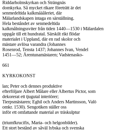
Riddarholmskyrkan och Strängnäs

domkyrka. Så mycket rikare företrätt är det

senmedeltida kalkmáäåleriet, där

Mälarlandskapen intaga en särställning.

Hela beståndet av senmedeltida

kalkmålningssviter från tiden 1440—1530 i Mälardalen

uppgår till ett hundratal. Särskilt rikt flödar

materialet i Uppland, där en rad skolor och

mästare avlösa varandra (Johannes

Rosenrod, Tensta 1437; Johannes Ivan, Vendel

1451—52; Ärentunamästaren; Vadstenasko-

661

KYRKOKONST

lan; Peter och dennes produktive

efterföljare Albert Målare eller Albertus Pictor, som

dekorerat ett tjugutal interiörer;

Tierpsmästaren; Eghil och Anders Martinsson, Valö

omkr. 1530). Sengotiken ställer oss

inför ett omfattande material av träskulptur

(triumfkrucifix, Maria- och helgonbilder).

Ett stort bestånd av såväl lybska och svenska
