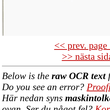
<< prev. page 
>> nästa si
Below is the
raw OCR text
f
Do you see an error?
Proof
Här nedan syns
maskintolk
ovan. Ser du något fel?
Kor