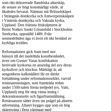
som rikt dekorerade flandriska altarskåp,

de senare av högt konstnärligt värde, är

likaledes bevarat. Nämnas må Brüsselskäpet

i Strängnäs domkyrka och Antwerpenskäåpen

i Västerås domkyrka och Vaksala kyrka,

Uppland. Den främsta friskulpturen är

Bernt Notkes Sankt Göransbild i Stockholms

Storkyrka, uppställd 1489. Från

senmedeltiden äga vi även ett rikt bestånd av

kyrkliga textilier.

Reformationen gick fram med stor

hänsyn till det medeltida konstbeståndet,

även om Gustav Vasas konfiskation

berövade kyrkorna en ansenlig del avy deras

kyrksilver och klockor. Märkligt är, att

sengotikens kalkmāåleri får en direkt

fortsättning under reformationsseklet, varvid

renässansinslagen, som framträda redan

under 1500-talets första tredjedel (ex. Valö,

Uppland) steg för steg vinna insteg i

dekorationsmotiv och figurframställning.

Renässansen sätter även sin prägel på altarets

utformning. Altaret bygges upp som en hög

skärmvägg i flera våningar med
