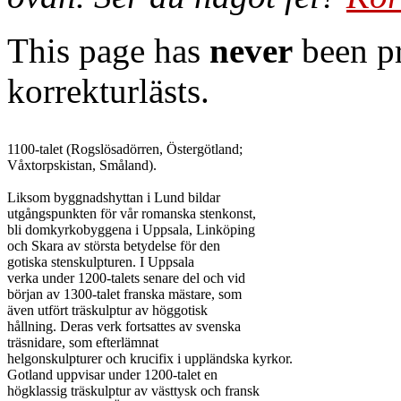
This page has
never
been pr
korrekturlästs.
1100-talet (Rogslösadörren, Östergötland;

Våxtorpskistan, Småland).

Liksom byggnadshyttan i Lund bildar

utgångspunkten för vår romanska stenkonst,

bli domkyrkobyggena i Uppsala, Linköping

och Skara av största betydelse för den

gotiska stenskulpturen. I Uppsala

verka under 1200-talets senare del och vid

början av 1300-talet franska mästare, som

även utfört träskulptur av höggotisk

hållning. Deras verk fortsattes av svenska

träsnidare, som efterlämnat

helgonskulpturer och krucifix i uppländska kyrkor.

Gotland uppvisar under 1200-talet en

högklassig träskulptur av västtysk och fransk
