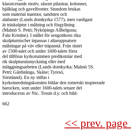
klassicerande motiv, såsom pilastrar, kolonner,

bjälklag och gavelfronter. Stundom brukas

som material marmor, sandsten och

alabaster (Lunds domkyrka 1577), men vanligast

är träskulptur i målning och förgyllning

(Malmö S. Petri; Nyköpings Allhelgona;

Falu Kristine). I stället för sengotikens rika

skulpturnischer inpassas i altaruppsatsen

målningar på väv eller träpannå. Från slutet

av 1500-talet och under 1600-talets förra

del tillföras kyrkorummen predikstolar med

rik skulpturutsmyckning eller med

inläggningsarbeten (Lunds domkyrka; Malmö 5S.

Petri; Gårdstånga, Skåne; Tyresö,

Sörmland). En ny stilfas i

kyrkoinredningskonsten bildar den romerskt inspirerade

barocken, som under 1600-talets senare del

introduceras av Nic. Tessin d.y. och bild-

662

<< prev. page 