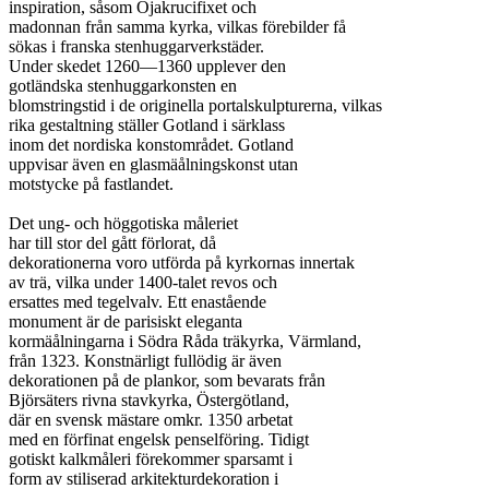
inspiration, såsom Öjakrucifixet och

madonnan från samma kyrka, vilkas förebilder få

sökas i franska stenhuggarverkstäder.

Under skedet 1260—1360 upplever den

gotländska stenhuggarkonsten en

blomstringstid i de originella portalskulpturerna, vilkas

rika gestaltning ställer Gotland i särklass

inom det nordiska konstområdet. Gotland

uppvisar även en glasmäålningskonst utan

motstycke på fastlandet.

Det ung- och höggotiska måleriet

har till stor del gått förlorat, då

dekorationerna voro utförda på kyrkornas innertak

av trä, vilka under 1400-talet revos och

ersattes med tegelvalv. Ett enastående

monument är de parisiskt eleganta

kormäålningarna i Södra Råda träkyrka, Värmland,

från 1323. Konstnärligt fullödig är även

dekorationen på de plankor, som bevarats från

Björsäters rivna stavkyrka, Östergötland,

där en svensk mästare omkr. 1350 arbetat

med en förfinat engelsk penselföring. Tidigt

gotiskt kalkmåleri förekommer sparsamt i

form av stiliserad arkitekturdekoration i
