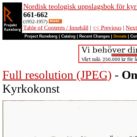
Nordisk teologisk uppslagsbok för kyr
661-662
(1952-1957)
Table of Contents / Innehåll
|
<< Previous
|
Next
Project Runeberg
|
Catalog
|
Recent Changes
|
Donate
|
Co
Full resolution (JPEG)
-
On
Kyrkokonst