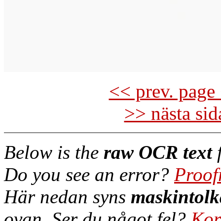
<< prev. page 
>> nästa si
Below is the
raw OCR text
f
Do you see an error?
Proof
Här nedan syns
maskintolk
ovan. Ser du något fel?
Kor