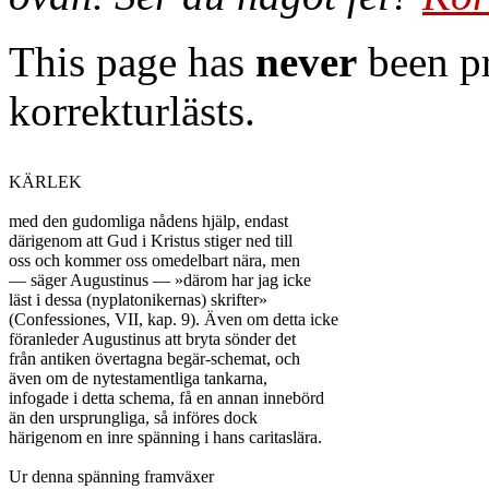
This page has
never
been pr
korrekturlästs.
KÄRLEK

med den gudomliga nådens hjälp, endast

därigenom att Gud i Kristus stiger ned till

oss och kommer oss omedelbart nära, men

— säger Augustinus — »därom har jag icke

läst i dessa (nyplatonikernas) skrifter»

(Confessiones, VII, kap. 9). Även om detta icke

föranleder Augustinus att bryta sönder det

från antiken övertagna begär-schemat, och

även om de nytestamentliga tankarna,

infogade i detta schema, få en annan innebörd

än den ursprungliga, så införes dock

härigenom en inre spänning i hans caritaslära.

Ur denna spänning framväxer
