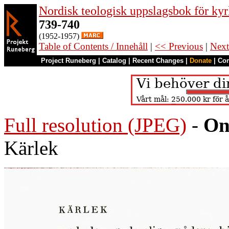
Nordisk teologisk uppslagsbok för kyr
739-740
(1952-1957)
Table of Contents / Innehåll
|
<< Previous
|
Next
Project Runeberg
|
Catalog
|
Recent Changes
|
Donate
|
Co
Full resolution (JPEG)
-
On
Kärlek