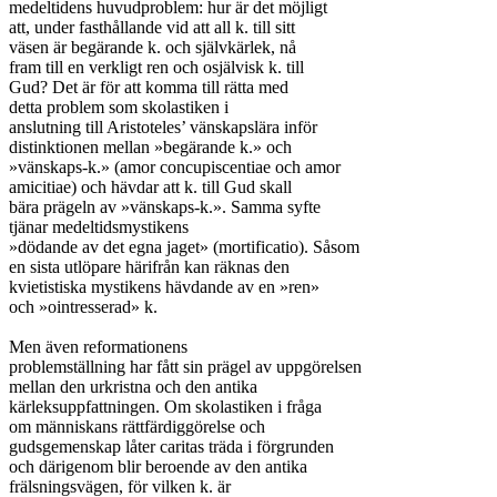
medeltidens huvudproblem: hur är det möjligt

att, under fasthållande vid att all k. till sitt

väsen är begärande k. och självkärlek, nå

fram till en verkligt ren och osjälvisk k. till

Gud? Det är för att komma till rätta med

detta problem som skolastiken i

anslutning till Aristoteles’ vänskapslära inför

distinktionen mellan »begärande k.» och

»vänskaps-k.» (amor concupiscentiae och amor

amicitiae) och hävdar att k. till Gud skall

bära prägeln av »vänskaps-k.». Samma syfte

tjänar medeltidsmystikens

»dödande av det egna jaget» (mortificatio). Såsom

en sista utlöpare härifrån kan räknas den

kvietistiska mystikens hävdande av en »ren»

och »ointresserad» k.

Men även reformationens

problemställning har fått sin prägel av uppgörelsen

mellan den urkristna och den antika

kärleksuppfattningen. Om skolastiken i fråga

om människans rättfärdiggörelse och

gudsgemenskap låter caritas träda i förgrunden

och därigenom blir beroende av den antika

frälsningsvägen, för vilken k. är
