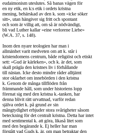
eudaimonism uteslutes. Så banas vägen för

en ny etik, en k:s etik i ordets kristna

mening, behärskad av den k. som »icke söker

sitt», utan hängiver sig fritt och spontant

och som är villig att, om så är nödvändigt,

bli vad Luther kallar »eine verlorene Liebe»

(W.A. 37, s. 148).

Inom den nyare teologien har man i

allmänhet varit medveten om att k. står i

kristendomens centrum, både religiöst och etiskt

sett: »Gud är kärleken», och k. är det, som

skall prägla den kristnes liv i förhållande

till nästan. Icke desto mindre råder alltjämt

stor oklarhet om innebörden i den kristna

k. Genom de många tillflöden från

främmande håll, som under historiens lopp

förenat sig med den kristna k.-tanken, har

denna blivit rätt urvattnad, varför redan

själva ordet k. på grund av sin

mångtydighet erbjuder stora svårigheter såsom

beteckning för det centralt kristna. Detta har intet

med sentimental k. att göra, likaså litet som

med den begärande k. Ej heller har man

förstått vad Guds k. är, om man betraktar den
