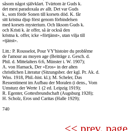
såsom något självklart. Tvärtom är Guds k.

det mest paradoxala av allt. Det var Guds

k., som förde Sonen till korsets död. K. får

sitt kristna djup först genom förbindelsen

med korsets mysterium. Och liksom Guds k.

och Kristi k. är offer, så är också den

kristna k. offer, icke »förtjänst», utan vilja till

»tjänst».

Litt.: P. Rousselot, Pour VY'histoire du problème

de l'amour au moyen age (Beiträge z. Gesch. d.

Phil. d. Mittelalters 6:6, Münster i. W. 1907);

A. von Harnack, Der »Eros» in der alten

christlichen Literatur (Sitzungsber. der kgl. Pr. Ak. d.

Wiss. 1918, Phil.-hist. kl.); M. Scheler, Das

Ressentiment im Aufbau der Moralen (i dens., Vom

Umsturz der Werte 1 (2 ed. Leipzig 1919);

R. Egenter, Gottesfreundschaft (Augsburg 1928);

H. Scholz, Eros und Caritas (Halle 1929);

740

<< prev. page 