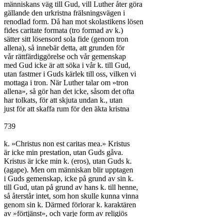
människans väg till Gud, vill Luther åter göra

gällande den urkristna frälsningsvägen i

renodlad form. Då han mot skolastikens lösen

fides caritate formata (tro formad av k.)

sätter sitt lösensord sola fide (genom tron

allena), så innebär detta, att grunden för

vår rättfärdiggörelse och vår gemenskap

med Gud icke är att söka i vår k. till Gud,

utan fastmer i Guds kärlek till oss, vilken vi

mottaga i tron. När Luther talar om »tron

allena», så gör han det icke, såsom det ofta

har tolkats, för att skjuta undan k., utan

just för att skaffa rum för den äkta kristna

739

k. »Christus non est caritas mea.» Kristus

är icke min prestation, utan Guds gåva.

Kristus är icke min k. (eros), utan Guds k.

(agape). Men om människan blir upptagen

i Guds gemenskap, icke på grund av sin k.

till Gud, utan på grund av hans k. till henne,

så återstår intet, som hon skulle kunna vinna

genom sin k. Därmed förlorar k. karaktären

av »förtjänst», och varje form av religiös
