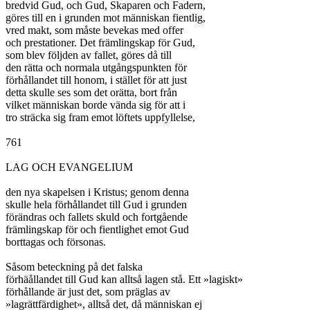
bredvid Gud, och Gud, Skaparen och Fadern,

göres till en i grunden mot människan fientlig,

vred makt, som måste bevekas med offer

och prestationer. Det främlingskap för Gud,

som blev följden av fallet, göres då till

den rätta och normala utgångspunkten för

förhållandet till honom, i stället för att just

detta skulle ses som det orätta, bort från

vilket människan borde vända sig för att i

tro sträcka sig fram emot löftets uppfyllelse,

761

LAG OCH EVANGELIUM

den nya skapelsen i Kristus; genom denna

skulle hela förhållandet till Gud i grunden

förändras och fallets skuld och fortgående

främlingskap för och fientlighet emot Gud

borttagas och försonas.

Såsom beteckning på det falska

förhäållandet till Gud kan alltså lagen stå. Ett »lagiskt»

förhållande är just det, som präglas av

»lagrättfärdighet», alltså det, då människan ej
