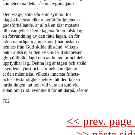
känneteckna detta såsom avgudatjänst.

Den »lag», som står som symbol för

»lagiskhetens» eller »lagrättfärdighetens»

gudsförhållande, är alltså en klar motsats

till evangeliet. Den »lagen» är en falsk lag,

en förvändning av den rätta lagen, en för

»den naturliga människan» (människan i

hennes från Gud skilda tillstånd, vilkens

natur alltså ej är den av Gud vid skapelsen

givna) tillrättalagd och av henne principiellt

uppfyllbar lag. Denna lag är tagen och ställd

i syndens tjänst och står helt som tjänare

åt den människa, vilkens innersta frihets-

och självständighetsbehov fått den falska

inriktningen, att hon vill vara en gud vid

sidan om Gud, eventuellt för att därpå, såsom

762

<< prev. page 
>> nästa si