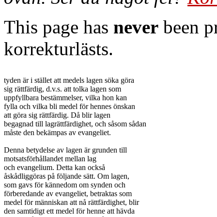
This page has
never
been pr
korrekturlästs.
tyden är i stället att medels lagen söka göra

sig rättfärdig, d.v.s. att tolka lagen som

uppfyllbara bestämmelser, vilka hon kan

fylla och vilka bli medel för hennes önskan

att göra sig rättfärdig. Då blir lagen

begagnad till lagrättfärdighet, och såsom sådan

måste den bekämpas av evangeliet.

Denna betydelse av lagen är grunden till

motsatsförhållandet mellan lag

och evangelium. Detta kan också

åskådliggöras på följande sätt. Om lagen,

som gavs för kännedom om synden och

förberedande av evangeliet, betraktas som

medel för människan att nå rättfärdighet, blir

den samtidigt ett medel för henne att hävda
