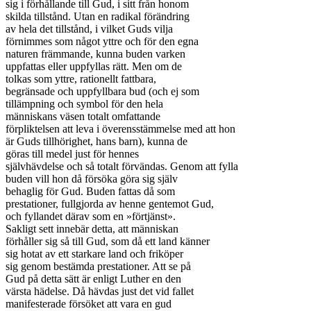
sig i förhållande till Gud, i sitt från honom

skilda tillstånd. Utan en radikal förändring

av hela det tillstånd, i vilket Guds vilja

förnimmes som något yttre och för den egna

naturen främmande, kunna buden varken

uppfattas eller uppfyllas rätt. Men om de

tolkas som yttre, rationellt fattbara,

begränsade och uppfyllbara bud (och ej som

tillämpning och symbol för den hela

människans väsen totalt omfattande

förpliktelsen att leva i överensstämmelse med att hon

är Guds tillhörighet, hans barn), kunna de

göras till medel just för hennes

självhävdelse och så totalt förvändas. Genom att fylla

buden vill hon då försöka göra sig själv

behaglig för Gud. Buden fattas då som

prestationer, fullgjorda av henne gentemot Gud,

och fyllandet därav som en »förtjänst».

Sakligt sett innebär detta, att människan

förhåller sig så till Gud, som då ett land känner

sig hotat av ett starkare land och friköper

sig genom bestämda prestationer. Att se på

Gud på detta sätt är enligt Luther en den

värsta hädelse. Då hävdas just det vid fallet

manifesterade försöket att vara en gud
