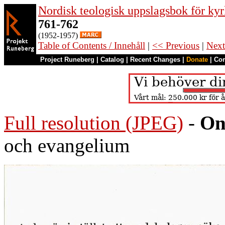
Nordisk teologisk uppslagsbok för kyr
761-762
(1952-1957)
Table of Contents / Innehåll
|
<< Previous
|
Next
Project Runeberg
|
Catalog
|
Recent Changes
|
Donate
|
Co
Full resolution (JPEG)
-
On
och evangelium