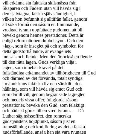
vill erkänna sin faktiska skilsmässa från

Skaparen och Fadern utan vill hävda sig i

den självtagna, falska självständighet, i

vilken hon befunnit sig alltifrån fallet, genom

att söka förmå den såsom en främmande,

vredgad tyrann uppfattade gudomen att bli

bevekt genom hennes prestationer. Detta är

enligt reformationen dubbel synd. Och den

»lag», som är inseglet på och symbolen för

detta gudsförhållande, är evangeliets

motsats och fiende. Men den är också en fiende

till den rätta lagen, Guds verkliga vilja i

lagen, som innebär kravet på det

fullständiga erkännandet av tillhörigheten till Gud

och därmed av det förvända, totalt syndiga

i människans faktiska liv och särskilt i den

hållning, som vill hävda sig emot Gud och

som därtill vill, genom begränsade lagregler

och medels vissa offer, fullgjorda såsom

prestationer, beveka den Gud, som felaktigt

och hädiskt göres till en vred tyrann. — Då

Luther såg mässoffret, den romerska

gudstjänstens höjdpunkt, såsom just en

framställning och kodifiering av detta falska

gudsförhållande, ansåg han sig vara tvungen
