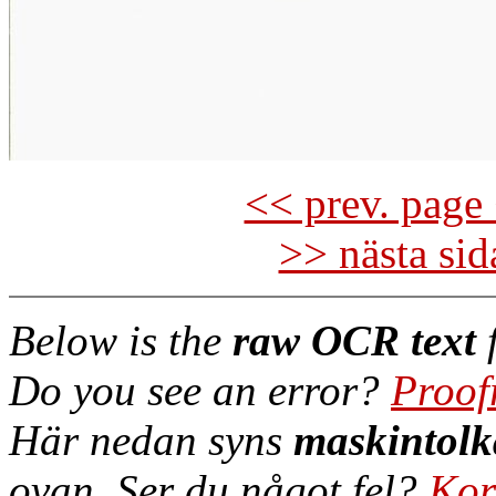
<< prev. page 
>> nästa si
Below is the
raw OCR text
f
Do you see an error?
Proof
Här nedan syns
maskintolk
ovan. Ser du något fel?
Kor