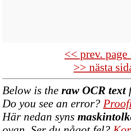
<< prev. page 
>> nästa si
Below is the
raw OCR text
f
Do you see an error?
Proof
Här nedan syns
maskintolk
ovan. Ser du något fel?
Kor