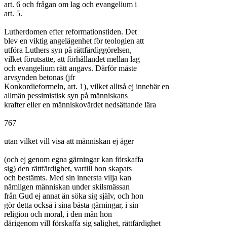
art. 6 och frågan om lag och evangelium i

art. 5.

Lutherdomen efter reformationstiden. Det

blev en viktig angelägenhet för teologien att

utföra Luthers syn på rättfärdiggörelsen,

vilket förutsatte, att förhållandet mellan lag

och evangelium rätt angavs. Därför måste

arvsynden betonas (jfr

Konkordieformeln, art. 1), vilket alltså ej innebär en

allmän pessimistisk syn på människans

krafter eller en människovärdet nedsättande lära

767

utan vilket vill visa att människan ej äger

(och ej genom egna gärningar kan förskaffa

sig) den rättfärdighet, vartill hon skapats

och bestämts. Med sin innersta vilja kan

nämligen människan under skilsmässan

från Gud ej annat än söka sig själv, och hon

gör detta också i sina bästa gärningar, i sin

religion och moral, i den mån hon

därigenom vill förskaffa sig salighet, rättfärdighet
