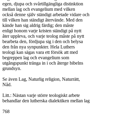
egen, djupa och svårtillgängliga distinktion

mellan lag och evangelium med vilken

också denne själv ständigt arbetade vidare och

till vilken han ständigt återvände. Med den

kände han sig aldrig färdig; den måste

enligt honom varje kristen ständigt på nytt

åter uppleva, och varje teolog måste på nytt

bearbeta den, fördjupa sig i den och belysa

den från nya synpunkter. Hela Luthers

teologi kan sägas vara ett försök att med

begreppen lag och evangelium som

utgångspunkt tränga in i och återge bibelns

grundsyn.

Se även Lag, Naturlig religion, Naturrätt,

Nåd.

Litt.: Nästan varje större teologiskt arbete

behandlar den lutherska dialektiken mellan lag

768
