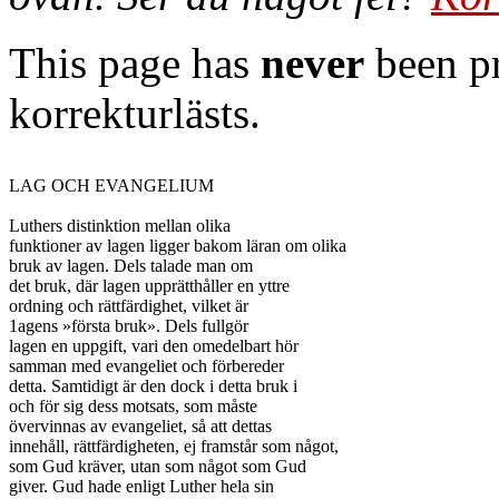
This page has
never
been pr
korrekturlästs.
LAG OCH EVANGELIUM

Luthers distinktion mellan olika

funktioner av lagen ligger bakom läran om olika

bruk av lagen. Dels talade man om

det bruk, där lagen upprätthåller en yttre

ordning och rättfärdighet, vilket är

1agens »första bruk». Dels fullgör

lagen en uppgift, vari den omedelbart hör

samman med evangeliet och förbereder

detta. Samtidigt är den dock i detta bruk i

och för sig dess motsats, som måste

övervinnas av evangeliet, så att dettas

innehåll, rättfärdigheten, ej framstår som något,

som Gud kräver, utan som något som Gud

giver. Gud hade enligt Luther hela sin
