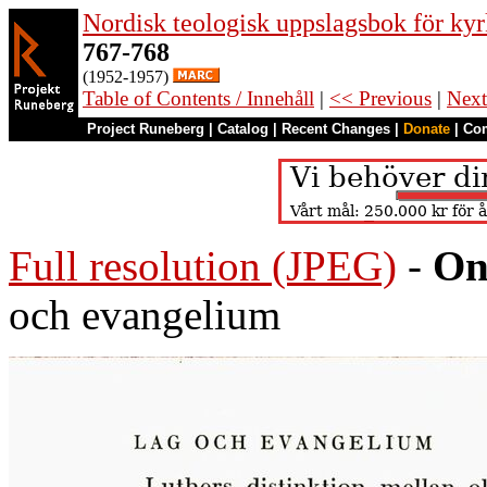
Nordisk teologisk uppslagsbok för kyr
767-768
(1952-1957)
Table of Contents / Innehåll
|
<< Previous
|
Next
Project Runeberg
|
Catalog
|
Recent Changes
|
Donate
|
Co
Full resolution (JPEG)
-
On
och evangelium