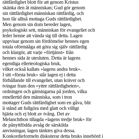
rättfärdighet blott för att genom Kristus

skänka den åt människan; Gud gör genom

sin rättfärdighet människan rättfärdig, och

hon får alltså mottaga Guds rättfärdighet.

Men genom sin dom bereder lagen,

psykologiskt sett, människan för evangeliet och

leder henne att vända sig till detta. Lagen

uppvisar genom sin fördömelse hennes egen

totala oförmäåga att göra sig själv rättfärdig

och klargör, att varje »förtjänst» från

hennes sida är utesluten. Detta är lagens

egentliga ellerteologiska bruk,

vilket också kallats »lagens andra bruk».

I sitt »första bruk» står lagen ej i detta

förhållande till evangeliet, utan kräver och

tvingar fram den »yttre rättfärdigheten»,

ordningen och gärningarna på jorden, vilka

emellertid den människa, som i tron

mottager Guds rättfärdighet som en gåva, blir

ìi stånd att fullgöra med glatt och villigt

hjärta och ej blott av tvång. Det av

Melanchthon tillagda »lagens tredje bruk» för

de pånyttfödda avsåg de särskilda

anvisningar, lagen tänktes giva dessa.

Konkordieformeln diskuterar detta bruks innebörd i
