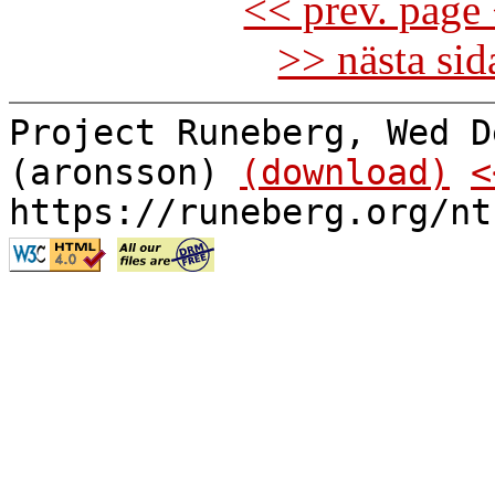
<< prev. page 
>> nästa si
Project Runeberg, Wed D
(aronsson)
(download)
<
https://runeberg.org/nt