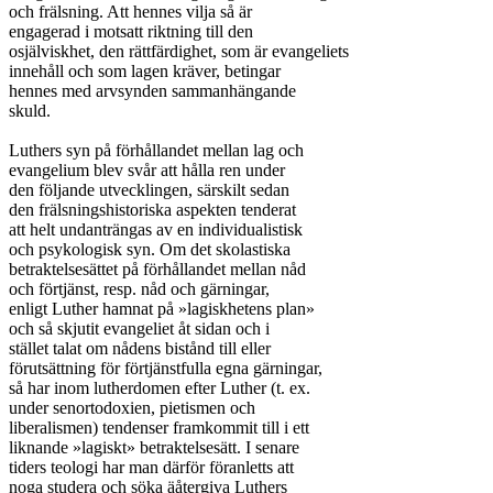
och frälsning. Att hennes vilja så är

engagerad i motsatt riktning till den

osjälviskhet, den rättfärdighet, som är evangeliets

innehåll och som lagen kräver, betingar

hennes med arvsynden sammanhängande

skuld.

Luthers syn på förhållandet mellan lag och

evangelium blev svår att hålla ren under

den följande utvecklingen, särskilt sedan

den frälsningshistoriska aspekten tenderat

att helt undanträngas av en individualistisk

och psykologisk syn. Om det skolastiska

betraktelsesättet på förhållandet mellan nåd

och förtjänst, resp. nåd och gärningar,

enligt Luther hamnat på »lagiskhetens plan»

och så skjutit evangeliet åt sidan och i

stället talat om nådens bistånd till eller

förutsättning för förtjänstfulla egna gärningar,

så har inom lutherdomen efter Luther (t. ex.

under senortodoxien, pietismen och

liberalismen) tendenser framkommit till i ett

liknande »lagiskt» betraktelsesätt. I senare

tiders teologi har man därför föranletts att

noga studera och söka äåtergiva Luthers
